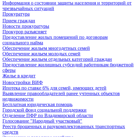
Информация о состоянии защиты населения и территорий от
чрезвычайных ситуаций
Прокуратура
Прием граждан
Новости прокуратуры
Прокурор разъясняет
Предоставление жилых помещений по договорам
социального найма
Обеспечение жильем многодетных семей
Обеспечение жильем молодых семей
Обеспечение жильем отдельных категорий граждан
Предоставление жилищных субсидий работникам бюджетной
сферы
Жилье в кредит
Новостройки ВИФ
Ипотека по ставке 6% для семей, имеющих детей
Выявление правообладателей ранее учтенных объектов
недвижимости
Бесплатная юридическая помощь
Городской фонд социальной поддержки
Отделение ПФР по Владимирской области
Голосование "Народный участковый"
Реестр брошенных и разукомплектованных транспортных
средств