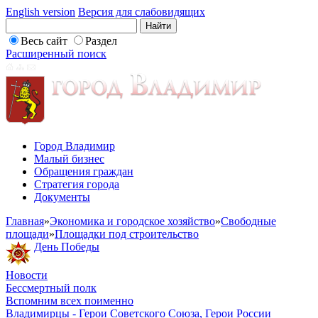
English version
Версия для слабовидящих
Весь сайт
Раздел
Расширенный поиск
Город Владимир
Малый бизнес
Обращения граждан
Стратегия города
Документы
Главная
»
Экономика и городское хозяйство
»
Свободные
площади
»
Площадки под строительство
День Победы
Новости
Бессмертный полк
Вспомним всех поименно
Владимирцы - Герои Советского Союза, Герои России