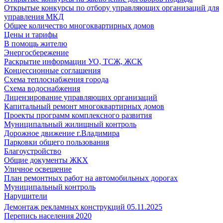
Открытые конкурсы по отбору управляющих организаций для
управления МКД
Общее количество многоквартирных домов
Цены и тарифы
В помощь жителю
Энергосбережение
Раскрытие информации УО, ТСЖ, ЖСК
Концессионные соглашения
Схема теплоснабжения города
Схема водоснабжения
Лицензирование управляющих организаций
Капитальный ремонт многоквартирных домов
Проекты программ комплексного развития
Муниципальный жилищный контроль
Дорожное движение г.Владимира
Парковки общего пользования
Благоустройство
Общие документы ЖКХ
Уличное освещение
План ремонтных работ на автомобильных дорогах
Муниципальный контроль
Нарушители
Демонтаж рекламных конструкций 05.11.2025
Перепись населения 2020