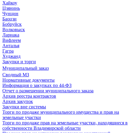
Хайкоу
Цзянинь
Чунцин
Баоцзи
Бобруйск
Волковыск
Ларнака
Вифлеем
Анталья
Гагра
Худжанд
Закупки и торги
Муниципальный заказ
Сводный МЗ
Нормативные документы
Информация о закупках по 44-ФЗ
Отчет о размещении муниципального заказа
Архив реестра контрактов
Архив закупок
Закупки вне системы
Торги по продаже муниципального имущества и прав на
земельные участки
Торги по продаже прав на земельные участки, находящиеся в
собственности Владимирской области