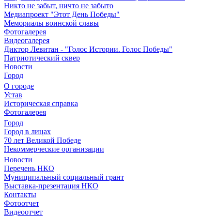
Никто не забыт, ничто не забыто
Медиапроект "Этот День Победы"
Мемориалы воинской славы
Фотогалерея
Видеогалерея
Диктор Левитан - "Голос Истории. Голос Победы"
Патриотический сквер
Новости
Город
О городе
Устав
Историческая справка
Фотогалерея
Город
Город в лицах
70 лет Великой Победе
Некоммерческие организации
Новости
Перечень НКО
Муниципальный социальный грант
Выставка-презентация НКО
Контакты
Фотоотчет
Видеоотчет