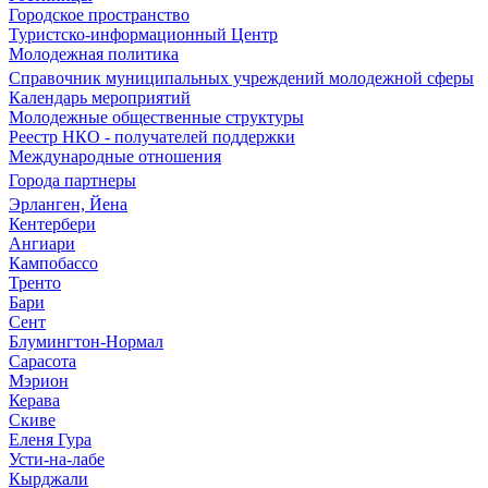
Городское пространство
Туристско-информационный Центр
Молодежная политика
Справочник муниципальных учреждений молодежной сферы
Календарь мероприятий
Молодежные общественные структуры
Реестр НКО - получателей поддержки
Международные отношения
Города партнеры
Эрланген, Йена
Кентербери
Ангиари
Кампобассо
Тренто
Бари
Сент
Блумингтон-Нормал
Сарасота
Мэрион
Керава
Скиве
Еленя Гура
Усти-на-лабе
Кырджали