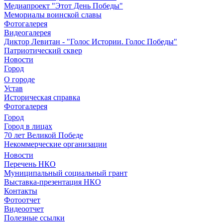
Медиапроект "Этот День Победы"
Мемориалы воинской славы
Фотогалерея
Видеогалерея
Диктор Левитан - "Голос Истории. Голос Победы"
Патриотический сквер
Новости
Город
О городе
Устав
Историческая справка
Фотогалерея
Город
Город в лицах
70 лет Великой Победе
Некоммерческие организации
Новости
Перечень НКО
Муниципальный социальный грант
Выставка-презентация НКО
Контакты
Фотоотчет
Видеоотчет
Полезные ссылки