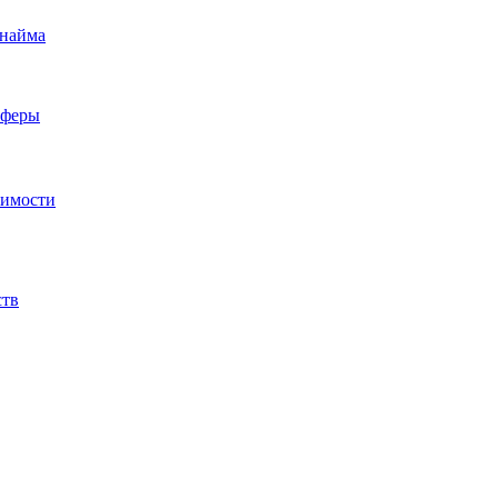
 найма
сферы
жимости
ств