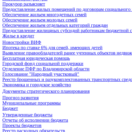
Прокурор разъясняет
Предоставление жилых помещений по договорам социального
Обеспечение жильем многодетных семей
Обеспечение жильем молодых семей
Обеспечение жильем отдельных категорий граждан
Предоставление жилищных субсидий работникам бюджетной 
Жилье в кредит
Новостройки ВИФ
Ипотека по ставке 6% для семей, имеющих детей
Выявление правообладателей ранее учтенных объектов недви
Бесплатная юридическая помощь
Городской фонд социальной поддержки
Отделение ПФР по Владимирской области
Голосование "Народный участковый"
Реестр брошенных и разукомплектованных транспортных сред
Экономика и городское хозяйство
Документы стратегического планирования
Прогноз развития
Муниципальные программы
Бюджет
Утвержденные бюджеты
Отчеты об исполнении бюджета
Проекты бюджетов
Реестр расходных обязательств