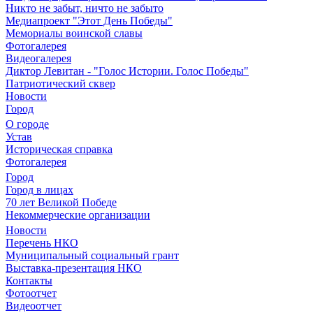
Никто не забыт, ничто не забыто
Медиапроект "Этот День Победы"
Мемориалы воинской славы
Фотогалерея
Видеогалерея
Диктор Левитан - "Голос Истории. Голос Победы"
Патриотический сквер
Новости
Город
О городе
Устав
Историческая справка
Фотогалерея
Город
Город в лицах
70 лет Великой Победе
Некоммерческие организации
Новости
Перечень НКО
Муниципальный социальный грант
Выставка-презентация НКО
Контакты
Фотоотчет
Видеоотчет