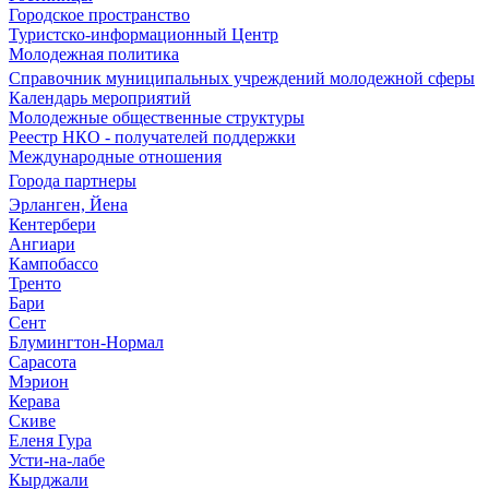
Городское пространство
Туристско-информационный Центр
Молодежная политика
Справочник муниципальных учреждений молодежной сферы
Календарь мероприятий
Молодежные общественные структуры
Реестр НКО - получателей поддержки
Международные отношения
Города партнеры
Эрланген, Йена
Кентербери
Ангиари
Кампобассо
Тренто
Бари
Сент
Блумингтон-Нормал
Сарасота
Мэрион
Керава
Скиве
Еленя Гура
Усти-на-лабе
Кырджали