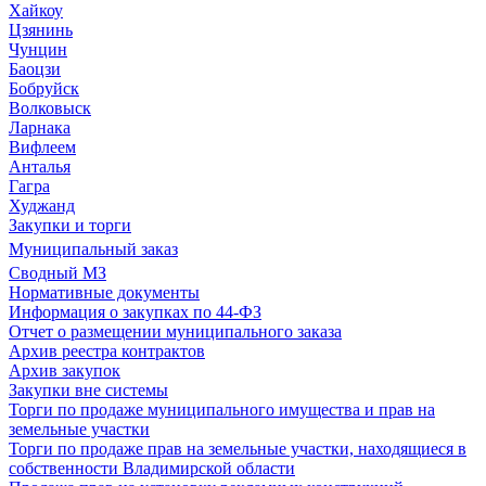
Хайкоу
Цзянинь
Чунцин
Баоцзи
Бобруйск
Волковыск
Ларнака
Вифлеем
Анталья
Гагра
Худжанд
Закупки и торги
Муниципальный заказ
Сводный МЗ
Нормативные документы
Информация о закупках по 44-ФЗ
Отчет о размещении муниципального заказа
Архив реестра контрактов
Архив закупок
Закупки вне системы
Торги по продаже муниципального имущества и прав на
земельные участки
Торги по продаже прав на земельные участки, находящиеся в
собственности Владимирской области