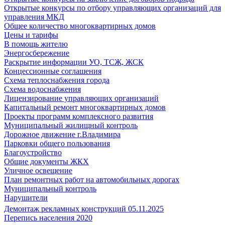
Открытые конкурсы по отбору управляющих организаций для
управления МКД
Общее количество многоквартирных домов
Цены и тарифы
В помощь жителю
Энергосбережение
Раскрытие информации УО, ТСЖ, ЖСК
Концессионные соглашения
Схема теплоснабжения города
Схема водоснабжения
Лицензирование управляющих организаций
Капитальный ремонт многоквартирных домов
Проекты программ комплексного развития
Муниципальный жилищный контроль
Дорожное движение г.Владимира
Парковки общего пользования
Благоустройство
Общие документы ЖКХ
Уличное освещение
План ремонтных работ на автомобильных дорогах
Муниципальный контроль
Нарушители
Демонтаж рекламных конструкций 05.11.2025
Перепись населения 2020