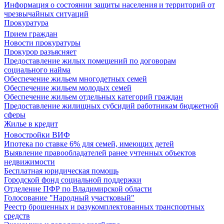
Информация о состоянии защиты населения и территорий от
чрезвычайных ситуаций
Прокуратура
Прием граждан
Новости прокуратуры
Прокурор разъясняет
Предоставление жилых помещений по договорам
социального найма
Обеспечение жильем многодетных семей
Обеспечение жильем молодых семей
Обеспечение жильем отдельных категорий граждан
Предоставление жилищных субсидий работникам бюджетной
сферы
Жилье в кредит
Новостройки ВИФ
Ипотека по ставке 6% для семей, имеющих детей
Выявление правообладателей ранее учтенных объектов
недвижимости
Бесплатная юридическая помощь
Городской фонд социальной поддержки
Отделение ПФР по Владимирской области
Голосование "Народный участковый"
Реестр брошенных и разукомплектованных транспортных
средств