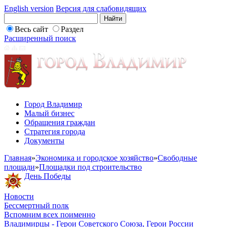
English version
Версия для слабовидящих
Весь сайт
Раздел
Расширенный поиск
Город Владимир
Малый бизнес
Обращения граждан
Стратегия города
Документы
Главная
»
Экономика и городское хозяйство
»
Свободные
площади
»
Площадки под строительство
День Победы
Новости
Бессмертный полк
Вспомним всех поименно
Владимирцы - Герои Советского Союза, Герои России