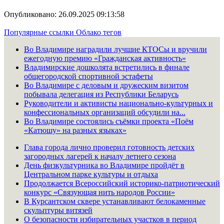
Опубликовано: 26.09.2025 09:13:58
Популярные ссылки
Облако тегов
Во Владимире наградили лучшие КТОСы и вручили
ежегодную премию «Гражданская активность»
Владимирские дошколята встретились в финале
общегородской спортивной эстафеты
Во Владимире с деловым и дружеским визитом
побывала делегация из Республики Беларусь
Руководители и активисты национально-культурных и
конфессиональных организаций обсудили на...
Во Владимире состоялись съёмки проекта «Поём
«Катюшу» на разных языках»
Глава города лично проверил готовность детских
загородных лагерей к началу летнего сезона
День физкультурника во Владимире пройдёт в
Центральном парке культуры и отдыха
Продолжается Всероссийский историко-патриотический
конкурс «Связующая нить народов России»
В Курсантском сквере устанавливают белокаменные
скульптуры витязей
О безопасности избирательных участков в период