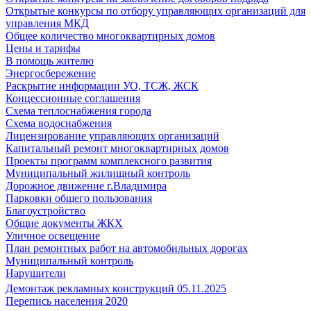
Открытые конкурсы по отбору управляющих организаций для
управления МКД
Общее количество многоквартирных домов
Цены и тарифы
В помощь жителю
Энергосбережение
Раскрытие информации УО, ТСЖ, ЖСК
Концессионные соглашения
Схема теплоснабжения города
Схема водоснабжения
Лицензирование управляющих организаций
Капитальный ремонт многоквартирных домов
Проекты программ комплексного развития
Муниципальный жилищный контроль
Дорожное движение г.Владимира
Парковки общего пользования
Благоустройство
Общие документы ЖКХ
Уличное освещение
План ремонтных работ на автомобильных дорогах
Муниципальный контроль
Нарушители
Демонтаж рекламных конструкций 05.11.2025
Перепись населения 2020