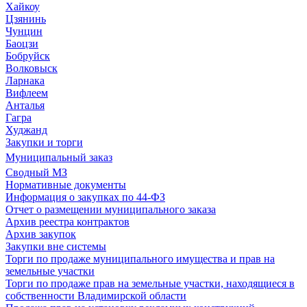
Хайкоу
Цзянинь
Чунцин
Баоцзи
Бобруйск
Волковыск
Ларнака
Вифлеем
Анталья
Гагра
Худжанд
Закупки и торги
Муниципальный заказ
Сводный МЗ
Нормативные документы
Информация о закупках по 44-ФЗ
Отчет о размещении муниципального заказа
Архив реестра контрактов
Архив закупок
Закупки вне системы
Торги по продаже муниципального имущества и прав на
земельные участки
Торги по продаже прав на земельные участки, находящиеся в
собственности Владимирской области