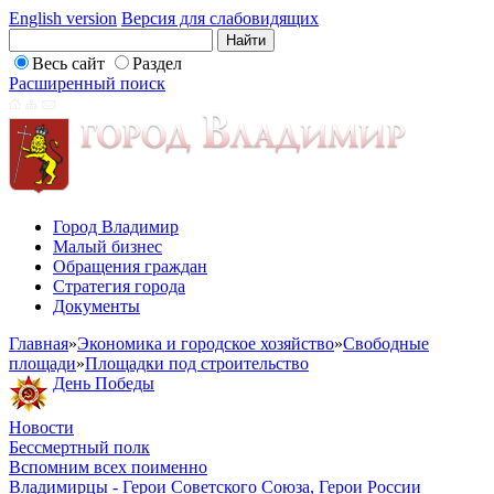
English version
Версия для слабовидящих
Весь сайт
Раздел
Расширенный поиск
Город Владимир
Малый бизнес
Обращения граждан
Стратегия города
Документы
Главная
»
Экономика и городское хозяйство
»
Свободные
площади
»
Площадки под строительство
День Победы
Новости
Бессмертный полк
Вспомним всех поименно
Владимирцы - Герои Советского Союза, Герои России