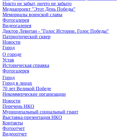
Никто не забыт, ничто не забыто
Медиапроект "Этот День Победы"
Мемориалы воинской славы
Фотогалерея
Видеогалерея
Диктор Левитан - "Голос Истории. Голос Победы"
Патриотический сквер
Новости
Город
О городе
Устав
Историческая справка
Фотогалерея
Город
Город в лицах
70 лет Великой Победе
Некоммерческие организации
Новости
Перечень НКО
Муниципальный социальный грант
Выставка-презентация НКО
Контакты
Фотоотчет
Видеоотчет