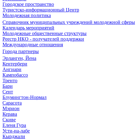
Городское пространство
Туристско-информационный Центр
Молодежная политика
Справочник муниципальных учреждений молодежной сферы
Календарь мероприятий
Молодежные общественные структуры
Реестр НКО - получателей поддержки
Международные отношения
Города партнеры
Эрланген, Йена
Кентербери
Ангиари
Кампобассо
Тренто
Бари
Сент
Блумингтон-Нормал
Сарасота
Мэрион
Керава
Скиве
Еленя Гура
Усти-на-лабе
Кырджали