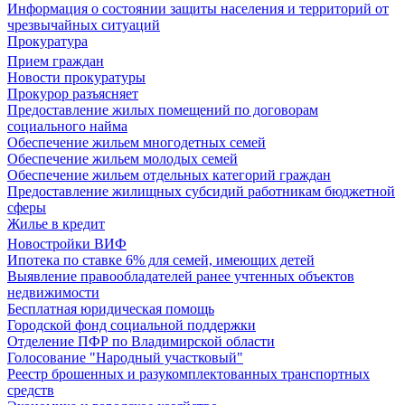
Информация о состоянии защиты населения и территорий от
чрезвычайных ситуаций
Прокуратура
Прием граждан
Новости прокуратуры
Прокурор разъясняет
Предоставление жилых помещений по договорам
социального найма
Обеспечение жильем многодетных семей
Обеспечение жильем молодых семей
Обеспечение жильем отдельных категорий граждан
Предоставление жилищных субсидий работникам бюджетной
сферы
Жилье в кредит
Новостройки ВИФ
Ипотека по ставке 6% для семей, имеющих детей
Выявление правообладателей ранее учтенных объектов
недвижимости
Бесплатная юридическая помощь
Городской фонд социальной поддержки
Отделение ПФР по Владимирской области
Голосование "Народный участковый"
Реестр брошенных и разукомплектованных транспортных
средств