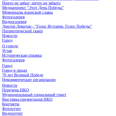
Никто не забыт, ничто не забыто
Медиапроект "Этот День Победы"
Мемориалы воинской славы
Фотогалерея
Видеогалерея
Диктор Левитан - "Голос Истории. Голос Победы"
Патриотический сквер
Новости
Город
О городе
Устав
Историческая справка
Фотогалерея
Город
Город в лицах
70 лет Великой Победе
Некоммерческие организации
Новости
Перечень НКО
Муниципальный социальный грант
Выставка-презентация НКО
Контакты
Фотоотчет
Видеоотчет