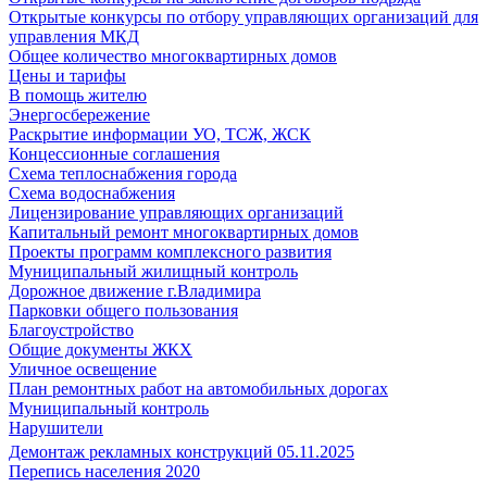
Открытые конкурсы по отбору управляющих организаций для
управления МКД
Общее количество многоквартирных домов
Цены и тарифы
В помощь жителю
Энергосбережение
Раскрытие информации УО, ТСЖ, ЖСК
Концессионные соглашения
Схема теплоснабжения города
Схема водоснабжения
Лицензирование управляющих организаций
Капитальный ремонт многоквартирных домов
Проекты программ комплексного развития
Муниципальный жилищный контроль
Дорожное движение г.Владимира
Парковки общего пользования
Благоустройство
Общие документы ЖКХ
Уличное освещение
План ремонтных работ на автомобильных дорогах
Муниципальный контроль
Нарушители
Демонтаж рекламных конструкций 05.11.2025
Перепись населения 2020