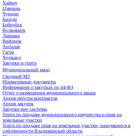
Хайкоу
Цзянинь
Чунцин
Баоцзи
Бобруйск
Волковыск
Ларнака
Вифлеем
Анталья
Гагра
Худжанд
Закупки и торги
Муниципальный заказ
Сводный МЗ
Нормативные документы
Информация о закупках по 44-ФЗ
Отчет о размещении муниципального заказа
Архив реестра контрактов
Архив закупок
Закупки вне системы
Торги по продаже муниципального имущества и прав на
земельные участки
Торги по продаже прав на земельные участки, находящиеся в
собственности Владимирской области