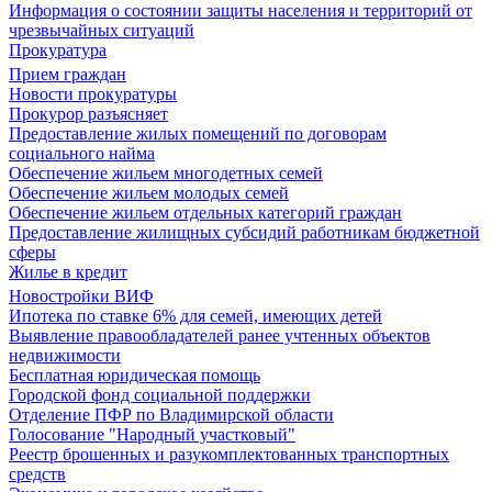
Информация о состоянии защиты населения и территорий от
чрезвычайных ситуаций
Прокуратура
Прием граждан
Новости прокуратуры
Прокурор разъясняет
Предоставление жилых помещений по договорам
социального найма
Обеспечение жильем многодетных семей
Обеспечение жильем молодых семей
Обеспечение жильем отдельных категорий граждан
Предоставление жилищных субсидий работникам бюджетной
сферы
Жилье в кредит
Новостройки ВИФ
Ипотека по ставке 6% для семей, имеющих детей
Выявление правообладателей ранее учтенных объектов
недвижимости
Бесплатная юридическая помощь
Городской фонд социальной поддержки
Отделение ПФР по Владимирской области
Голосование "Народный участковый"
Реестр брошенных и разукомплектованных транспортных
средств