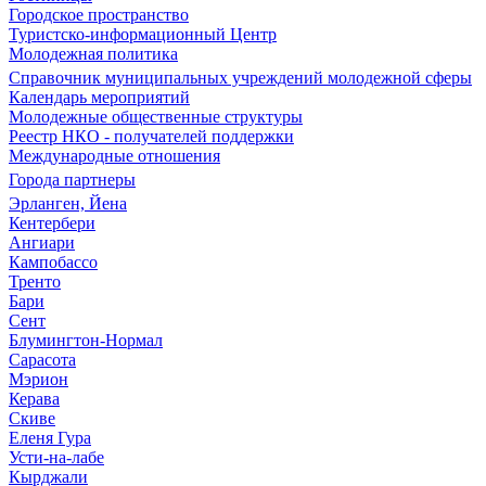
Городское пространство
Туристско-информационный Центр
Молодежная политика
Справочник муниципальных учреждений молодежной сферы
Календарь мероприятий
Молодежные общественные структуры
Реестр НКО - получателей поддержки
Международные отношения
Города партнеры
Эрланген, Йена
Кентербери
Ангиари
Кампобассо
Тренто
Бари
Сент
Блумингтон-Нормал
Сарасота
Мэрион
Керава
Скиве
Еленя Гура
Усти-на-лабе
Кырджали