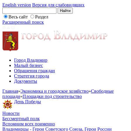
English version
Версия для слабовидящих
Весь сайт
Раздел
Расширенный поиск
Город Владимир
Малый бизнес
Обращения граждан
Стратегия города
Документы
Главная
»
Экономика и городское хозяйство
»
Свободные
площади
»
Площадки под строительство
День Победы
Новости
Бессмертный полк
Вспомним всех поименно
Владимирцы - Герои Советского Союза, Герои России