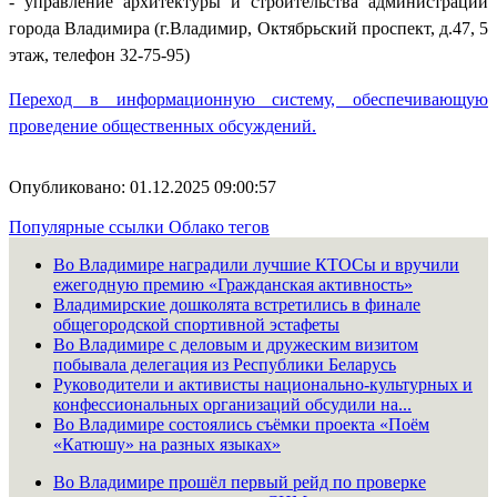
- управление архитектуры и строительства администрации
города Владимира (г.Владимир, Октябрьский проспект, д.47, 5
этаж, телефон 32-75-95)
Переход в информационную систему, обеспечивающую
проведение общественных обсуждений.
Опубликовано: 01.12.2025 09:00:57
Популярные ссылки
Облако тегов
Во Владимире наградили лучшие КТОСы и вручили
ежегодную премию «Гражданская активность»
Владимирские дошколята встретились в финале
общегородской спортивной эстафеты
Во Владимире с деловым и дружеским визитом
побывала делегация из Республики Беларусь
Руководители и активисты национально-культурных и
конфессиональных организаций обсудили на...
Во Владимире состоялись съёмки проекта «Поём
«Катюшу» на разных языках»
Во Владимире прошёл первый рейд по проверке