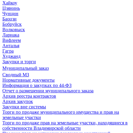
Хайкоу
Цзянинь
Чунцин
Баоцзи
Бобруйск
Волковыск
Ларнака
Вифлеем
Анталья
Гагра
Худжанд
Закупки и торги
Муниципальный заказ
Сводный МЗ
Нормативные документы
Информация о закупках по 44-ФЗ
Отчет о размещении муниципального заказа
Архив реестра контрактов
Архив закупок
Закупки вне системы
Торги по продаже муниципального имущества и прав на
земельные участки
Торги по продаже прав на земельные участки, находящиеся в
собственности Владимирской области