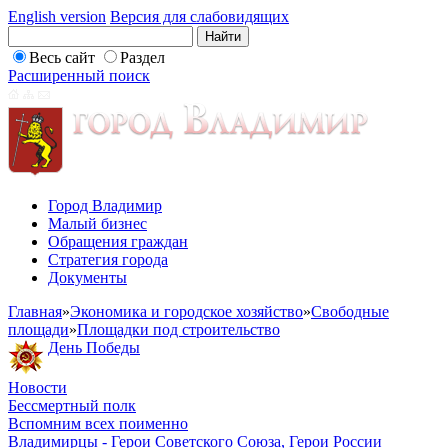
English version
Версия для слабовидящих
Весь сайт
Раздел
Расширенный поиск
Город Владимир
Малый бизнес
Обращения граждан
Стратегия города
Документы
Главная
»
Экономика и городское хозяйство
»
Свободные
площади
»
Площадки под строительство
День Победы
Новости
Бессмертный полк
Вспомним всех поименно
Владимирцы - Герои Советского Союза, Герои России