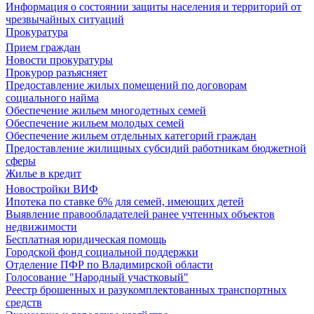
Информация о состоянии защиты населения и территорий от
чрезвычайных ситуаций
Прокуратура
Прием граждан
Новости прокуратуры
Прокурор разъясняет
Предоставление жилых помещений по договорам
социального найма
Обеспечение жильем многодетных семей
Обеспечение жильем молодых семей
Обеспечение жильем отдельных категорий граждан
Предоставление жилищных субсидий работникам бюджетной
сферы
Жилье в кредит
Новостройки ВИФ
Ипотека по ставке 6% для семей, имеющих детей
Выявление правообладателей ранее учтенных объектов
недвижимости
Бесплатная юридическая помощь
Городской фонд социальной поддержки
Отделение ПФР по Владимирской области
Голосование "Народный участковый"
Реестр брошенных и разукомплектованных транспортных
средств