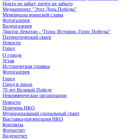
Никто не забыт, ничто не забыто
Медиапроект "Этот День Победы"
Мемориалы воинской славы
Фотогалерея
Видеогалерея
Диктор Левитан - "Голос Истории. Голос Победы"
Патриотический сквер
Новости
Город
О городе
Устав
Историческая справка
Фотогалерея
Город
Город в лицах
70 лет Великой Победе
Некоммерческие организации
Новости
Перечень НКО
Муниципальный социальный грант
Выставка-презентация НКО
Контакты
Фотоотчет
Видеоотчет