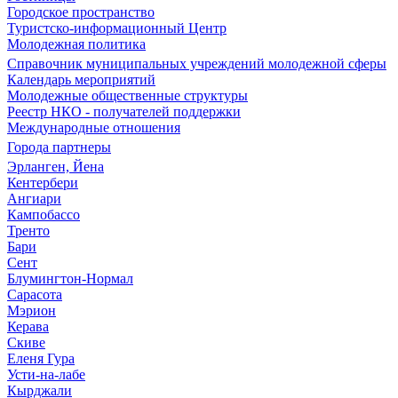
Городское пространство
Туристско-информационный Центр
Молодежная политика
Справочник муниципальных учреждений молодежной сферы
Календарь мероприятий
Молодежные общественные структуры
Реестр НКО - получателей поддержки
Международные отношения
Города партнеры
Эрланген, Йена
Кентербери
Ангиари
Кампобассо
Тренто
Бари
Сент
Блумингтон-Нормал
Сарасота
Мэрион
Керава
Скиве
Еленя Гура
Усти-на-лабе
Кырджали