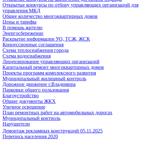
Открытые конкурсы по отбору управляющих организаций для
управления МКД
Общее количество многоквартирных домов
Цены и тарифы
В помощь жителю
Энергосбережение
Раскрытие информации УО, ТСЖ, ЖСК
Концессионные соглашения
Схема теплоснабжения города
Схема водоснабжения
Лицензирование управляющих организаций
Капитальный ремонт многоквартирных домов
Проекты программ комплексного развития
Муниципальный жилищный контроль
Дорожное движение г.Владимира
Парковки общего пользования
Благоустройство
Общие документы ЖКХ
Уличное освещение
План ремонтных работ на автомобильных дорогах
Муниципальный контроль
Нарушители
Демонтаж рекламных конструкций 05.11.2025
Перепись населения 2020