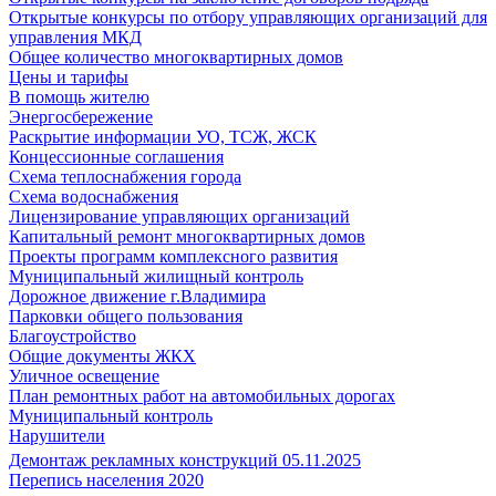
Открытые конкурсы по отбору управляющих организаций для
управления МКД
Общее количество многоквартирных домов
Цены и тарифы
В помощь жителю
Энергосбережение
Раскрытие информации УО, ТСЖ, ЖСК
Концессионные соглашения
Схема теплоснабжения города
Схема водоснабжения
Лицензирование управляющих организаций
Капитальный ремонт многоквартирных домов
Проекты программ комплексного развития
Муниципальный жилищный контроль
Дорожное движение г.Владимира
Парковки общего пользования
Благоустройство
Общие документы ЖКХ
Уличное освещение
План ремонтных работ на автомобильных дорогах
Муниципальный контроль
Нарушители
Демонтаж рекламных конструкций 05.11.2025
Перепись населения 2020