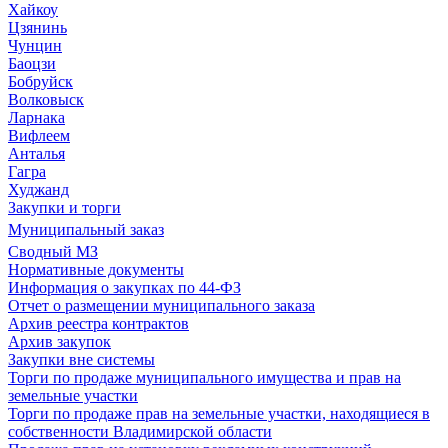
Хайкоу
Цзянинь
Чунцин
Баоцзи
Бобруйск
Волковыск
Ларнака
Вифлеем
Анталья
Гагра
Худжанд
Закупки и торги
Муниципальный заказ
Сводный МЗ
Нормативные документы
Информация о закупках по 44-ФЗ
Отчет о размещении муниципального заказа
Архив реестра контрактов
Архив закупок
Закупки вне системы
Торги по продаже муниципального имущества и прав на
земельные участки
Торги по продаже прав на земельные участки, находящиеся в
собственности Владимирской области