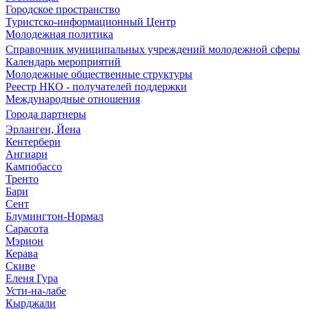
Городское пространство
Туристско-информационный Центр
Молодежная политика
Справочник муниципальных учреждений молодежной сферы
Календарь мероприятий
Молодежные общественные структуры
Реестр НКО - получателей поддержки
Международные отношения
Города партнеры
Эрланген, Йена
Кентербери
Ангиари
Кампобассо
Тренто
Бари
Сент
Блумингтон-Нормал
Сарасота
Мэрион
Керава
Скиве
Еленя Гура
Усти-на-лабе
Кырджали