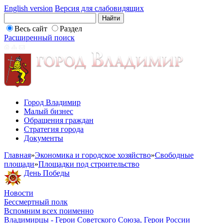
English version
Версия для слабовидящих
Весь сайт
Раздел
Расширенный поиск
Город Владимир
Малый бизнес
Обращения граждан
Стратегия города
Документы
Главная
»
Экономика и городское хозяйство
»
Свободные
площади
»
Площадки под строительство
День Победы
Новости
Бессмертный полк
Вспомним всех поименно
Владимирцы - Герои Советского Союза, Герои России