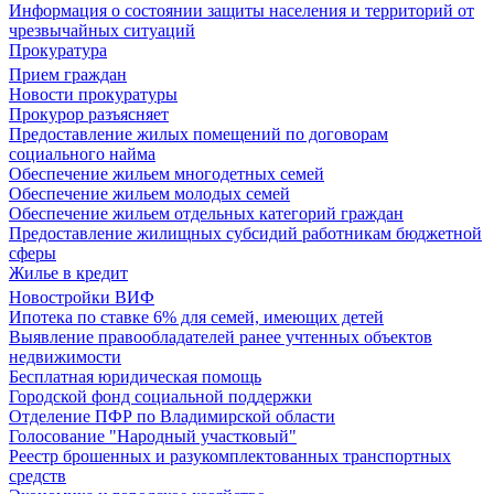
Информация о состоянии защиты населения и территорий от
чрезвычайных ситуаций
Прокуратура
Прием граждан
Новости прокуратуры
Прокурор разъясняет
Предоставление жилых помещений по договорам
социального найма
Обеспечение жильем многодетных семей
Обеспечение жильем молодых семей
Обеспечение жильем отдельных категорий граждан
Предоставление жилищных субсидий работникам бюджетной
сферы
Жилье в кредит
Новостройки ВИФ
Ипотека по ставке 6% для семей, имеющих детей
Выявление правообладателей ранее учтенных объектов
недвижимости
Бесплатная юридическая помощь
Городской фонд социальной поддержки
Отделение ПФР по Владимирской области
Голосование "Народный участковый"
Реестр брошенных и разукомплектованных транспортных
средств