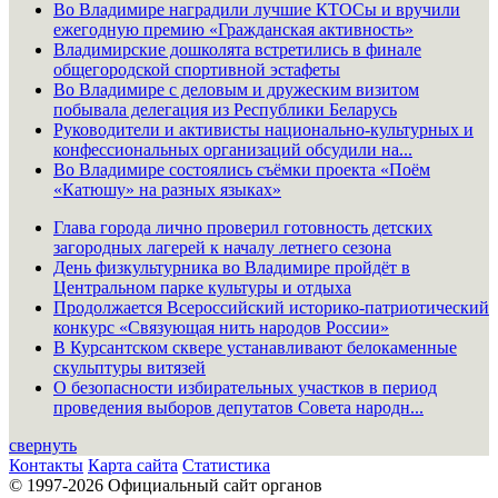
Во Владимире наградили лучшие КТОСы и вручили
ежегодную премию «Гражданская активность»
Владимирские дошколята встретились в финале
общегородской спортивной эстафеты
Во Владимире с деловым и дружеским визитом
побывала делегация из Республики Беларусь
Руководители и активисты национально-культурных и
конфессиональных организаций обсудили на...
Во Владимире состоялись съёмки проекта «Поём
«Катюшу» на разных языках»
Глава города лично проверил готовность детских
загородных лагерей к началу летнего сезона
День физкультурника во Владимире пройдёт в
Центральном парке культуры и отдыха
Продолжается Всероссийский историко-патриотический
конкурс «Связующая нить народов России»
В Курсантском сквере устанавливают белокаменные
скульптуры витязей
О безопасности избирательных участков в период
проведения выборов депутатов Совета народн...
свернуть
Контакты
Карта сайта
Статистика
© 1997-2026 Официальный сайт органов