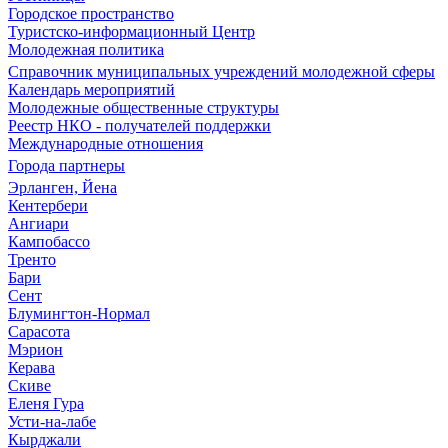
Городское пространство
Туристско-информационный Центр
Молодежная политика
Справочник муниципальных учреждений молодежной сферы
Календарь мероприятий
Молодежные общественные структуры
Реестр НКО - получателей поддержки
Международные отношения
Города партнеры
Эрланген, Йена
Кентербери
Ангиари
Кампобассо
Тренто
Бари
Сент
Блумингтон-Нормал
Сарасота
Мэрион
Керава
Скиве
Еленя Гура
Усти-на-лабе
Кырджали