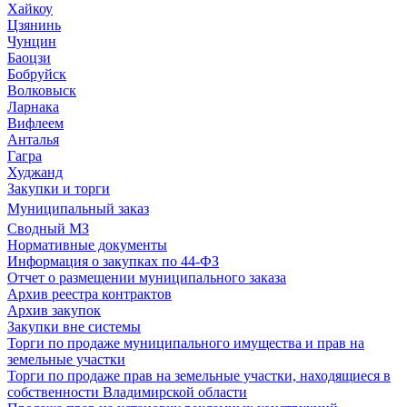
Хайкоу
Цзянинь
Чунцин
Баоцзи
Бобруйск
Волковыск
Ларнака
Вифлеем
Анталья
Гагра
Худжанд
Закупки и торги
Муниципальный заказ
Сводный МЗ
Нормативные документы
Информация о закупках по 44-ФЗ
Отчет о размещении муниципального заказа
Архив реестра контрактов
Архив закупок
Закупки вне системы
Торги по продаже муниципального имущества и прав на
земельные участки
Торги по продаже прав на земельные участки, находящиеся в
собственности Владимирской области