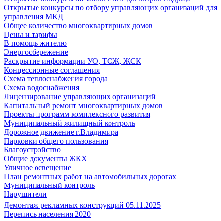
Открытые конкурсы по отбору управляющих организаций для
управления МКД
Общее количество многоквартирных домов
Цены и тарифы
В помощь жителю
Энергосбережение
Раскрытие информации УО, ТСЖ, ЖСК
Концессионные соглашения
Схема теплоснабжения города
Схема водоснабжения
Лицензирование управляющих организаций
Капитальный ремонт многоквартирных домов
Проекты программ комплексного развития
Муниципальный жилищный контроль
Дорожное движение г.Владимира
Парковки общего пользования
Благоустройство
Общие документы ЖКХ
Уличное освещение
План ремонтных работ на автомобильных дорогах
Муниципальный контроль
Нарушители
Демонтаж рекламных конструкций 05.11.2025
Перепись населения 2020