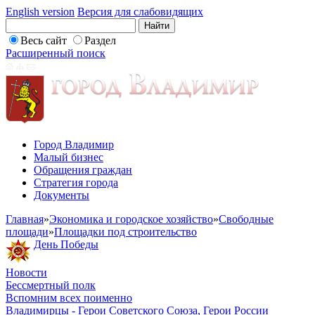
English version
Версия для слабовидящих
Весь сайт
Раздел
Расширенный поиск
Город Владимир
Малый бизнес
Обращения граждан
Стратегия города
Документы
Главная
»
Экономика и городское хозяйство
»
Свободные
площади
»
Площадки под строительство
День Победы
Новости
Бессмертный полк
Вспомним всех поименно
Владимирцы - Герои Советского Союза, Герои России