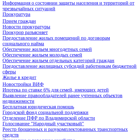
Информация о состоянии защиты населения и территорий от
чрезвычайных ситуаций
Прокуратура
Прием граждан
Новости прокуратуры
Прокурор разъясняет
Предоставление жилых помещений по договорам
социального найма
Обеспечение жильем многодетных семей
Обеспечение жильем молодых семей
Обеспечение жильем отдельных категорий граждан
Предоставление жилищных субсидий работникам бюджетной
сферы
Жилье в кредит
Новостройки ВИФ
Ипотека по ставке 6% для семей, имеющих детей
Выявление правообладателей ранее учтенных объектов
недвижимости
Бесплатная юридическая помощь
Городской фонд социальной поддержки
Отделение ПФР по Владимирской области
Голосование "Народный участковый"
Реестр брошенных и разукомплектованных транспортных
средств