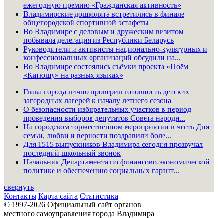
ежегодную премию «Гражданская активность»
Владимирские дошколята встретились в финале
общегородской спортивной эстафеты
Во Владимире с деловым и дружеским визитом
побывала делегация из Республики Беларусь
Руководители и активисты национально-культурных и
конфессиональных организаций обсудили на...
Во Владимире состоялись съёмки проекта «Поём
«Катюшу» на разных языках»
Глава города лично проверил готовность детских
загородных лагерей к началу летнего сезона
О безопасности избирательных участков в период
проведения выборов депутатов Совета народн...
На городском торжественном мероприятии в честь Дня
семьи, любви и верности поздравили боле...
Для 1515 выпускников Владимира сегодня прозвучал
последний школьный звонок
Начальник Департамента по финансово-экономической
политике и обеспечению социальных гарант...
свернуть
Контакты
Карта сайта
Статистика
© 1997-2026 Официальный сайт органов
местного самоуправления города Владимира