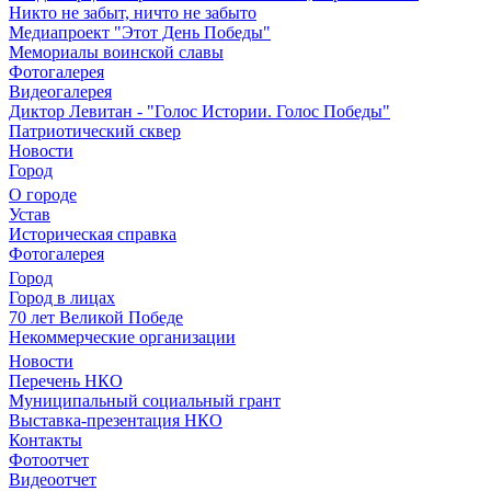
Никто не забыт, ничто не забыто
Медиапроект "Этот День Победы"
Мемориалы воинской славы
Фотогалерея
Видеогалерея
Диктор Левитан - "Голос Истории. Голос Победы"
Патриотический сквер
Новости
Город
О городе
Устав
Историческая справка
Фотогалерея
Город
Город в лицах
70 лет Великой Победе
Некоммерческие организации
Новости
Перечень НКО
Муниципальный социальный грант
Выставка-презентация НКО
Контакты
Фотоотчет
Видеоотчет