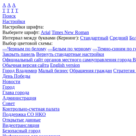
А
А
А
Т
Т
Т
Т
Поиск
Настройки
Настройки шрифта:
Выберите шрифт:
Arial
Times New Roman
Интервал между буквами
(Кернинг)
:
Стандартный
Средний
Бо
Выбор цветовой схемы:
—
Черным по белому
—
Белым по черному
—
Темно-синим по г
Закрыть панель
Вернуть стандартные настройки
Официальный сайт органов местного самоуправления города 
Обычная версия сайта
English version
Город Владимир
Малый бизнес
Обращения граждан
Стратегия 
День Победы
Новости
Город
Глава города
Администрация
Совет
Контрольно-счетная палата
Поддержка СО НКО
Открытые данные
Видеотрансляция
Безопасный город