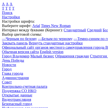
А
А
А
Т
Т
Т
Т
Поиск
Настройки
Настройки шрифта:
Выберите шрифт:
Arial
Times New Roman
Интервал между буквами
(Кернинг)
:
Стандартный
Средний
Бо
Выбор цветовой схемы:
—
Черным по белому
—
Белым по черному
—
Темно-синим по г
Закрыть панель
Вернуть стандартные настройки
Официальный сайт органов местного самоуправления города 
Обычная версия сайта
English version
Город Владимир
Малый бизнес
Обращения граждан
Стратегия 
День Победы
Новости
Город
Глава города
Администрация
Совет
Контрольно-счетная палата
Поддержка СО НКО
Открытые данные
Видеотрансляция
Безопасный город