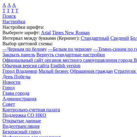
А
А
А
Т
Т
Т
Т
Поиск
Настройки
Настройки шрифта:
Выберите шрифт:
Arial
Times New Roman
Интервал между буквами
(Кернинг)
:
Стандартный
Средний
Бо
Выбор цветовой схемы:
—
Черным по белому
—
Белым по черному
—
Темно-синим по г
Закрыть панель
Вернуть стандартные настройки
Официальный сайт органов местного самоуправления города 
Обычная версия сайта
English version
Город Владимир
Малый бизнес
Обращения граждан
Стратегия 
День Победы
Новости
Город
Глава города
Администрация
Совет
Контрольно-счетная палата
Поддержка СО НКО
Открытые данные
Видеотрансляция
Безопасный город