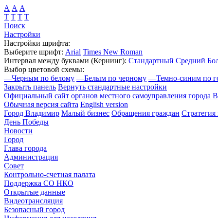
А
А
А
Т
Т
Т
Т
Поиск
Настройки
Настройки шрифта:
Выберите шрифт:
Arial
Times New Roman
Интервал между буквами
(Кернинг)
:
Стандартный
Средний
Бо
Выбор цветовой схемы:
—
Черным по белому
—
Белым по черному
—
Темно-синим по г
Закрыть панель
Вернуть стандартные настройки
Официальный сайт органов местного самоуправления города 
Обычная версия сайта
English version
Город Владимир
Малый бизнес
Обращения граждан
Стратегия 
День Победы
Новости
Город
Глава города
Администрация
Совет
Контрольно-счетная палата
Поддержка СО НКО
Открытые данные
Видеотрансляция
Безопасный город