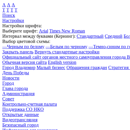
А
А
А
Т
Т
Т
Т
Поиск
Настройки
Настройки шрифта:
Выберите шрифт:
Arial
Times New Roman
Интервал между буквами
(Кернинг)
:
Стандартный
Средний
Бо
Выбор цветовой схемы:
—
Черным по белому
—
Белым по черному
—
Темно-синим по г
Закрыть панель
Вернуть стандартные настройки
Официальный сайт органов местного самоуправления города 
Обычная версия сайта
English version
Город Владимир
Малый бизнес
Обращения граждан
Стратегия 
День Победы
Новости
Город
Глава города
Администрация
Совет
Контрольно-счетная палата
Поддержка СО НКО
Открытые данные
Видеотрансляция
Безопасный город