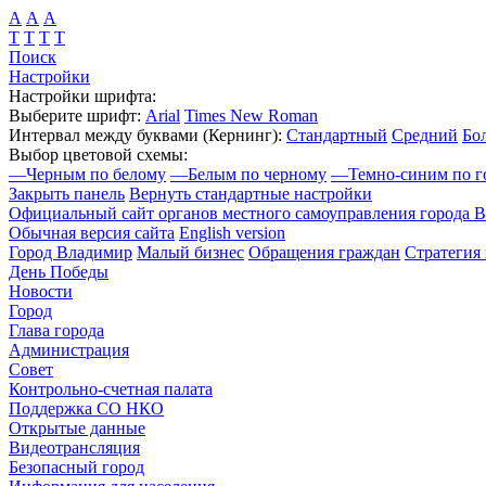
А
А
А
Т
Т
Т
Т
Поиск
Настройки
Настройки шрифта:
Выберите шрифт:
Arial
Times New Roman
Интервал между буквами
(Кернинг)
:
Стандартный
Средний
Бо
Выбор цветовой схемы:
—
Черным по белому
—
Белым по черному
—
Темно-синим по г
Закрыть панель
Вернуть стандартные настройки
Официальный сайт органов местного самоуправления города 
Обычная версия сайта
English version
Город Владимир
Малый бизнес
Обращения граждан
Стратегия 
День Победы
Новости
Город
Глава города
Администрация
Совет
Контрольно-счетная палата
Поддержка СО НКО
Открытые данные
Видеотрансляция
Безопасный город