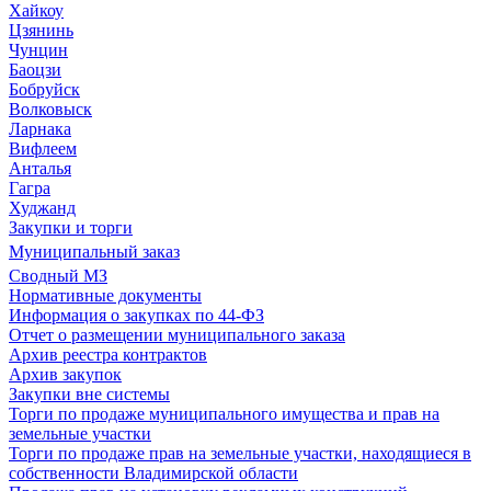
Хайкоу
Цзянинь
Чунцин
Баоцзи
Бобруйск
Волковыск
Ларнака
Вифлеем
Анталья
Гагра
Худжанд
Закупки и торги
Муниципальный заказ
Сводный МЗ
Нормативные документы
Информация о закупках по 44-ФЗ
Отчет о размещении муниципального заказа
Архив реестра контрактов
Архив закупок
Закупки вне системы
Торги по продаже муниципального имущества и прав на
земельные участки
Торги по продаже прав на земельные участки, находящиеся в
собственности Владимирской области