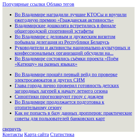
Популярные ссылки
Облако тегов
Во Владимире наградили лучшие КТОСы и вручили
ежегодную премию «Гражданская активность»
Владимирские дошколята встретились в финале
общегородской спортивной эстафеты
Во Владимире с деловым и дружеским визитом
побывала делегация из Республики Беларусь
Руководители и активисты национально-культурных и
конфессиональных организаций обсудили на...
Во Владимире состоялись съёмки проекта «Поём
«Катюшу» на разных языках»
Во Владимире прошёл первый рейд по проверке
электросамокатов и других СИМ
Глава города лично проверил готовность детских
загородных лагерей к началу летнего сезона
Синоптики прогнозируют грозу с дождем
Во Владимире продолжается подготовка к
отопительному сезону
Как не попасть в базу данных дропперов: практические
советы для пользователей банковских карт
свернуть
Контакты
Карта сайта
Статистика