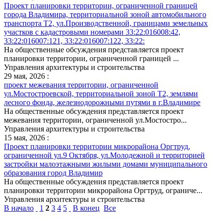
Проект планировки территории, ограниченной границей
города Владимира, территориальной зоной автомобильного
транспорта Т2, ул.Производственной, границами земельных
участков с кадастровыми номерами 33:22:016008:42,
33:22:016007:121, 33:22:016007:122, 33:22:
На общественные обсуждения представляется проект
планировки территории, ограниченной границей ...
Управления архитектуры и строительства
29 мая, 2026 :
проект межевания территории, ограниченной
ул.Мостостроевской, территориальной зоной Т2, землями
лесного фонда, железнодорожными путями в г.Владимире
На общественные обсуждения представляется проект
межевания территории, ограниченной ул.Мостостро...
Управления архитектуры и строительства
15 мая, 2026 :
Проект планировки территории микрорайона Оргтруд,
ограниченной ул.9 Октября, ул.Молодежной и территорией
застройки малоэтажными жилыми домами муниципального
образования город Владимир
На общественные обсуждения представляется проект
планировки территории микрорайона Оргтруд, ограниче...
Управления архитектуры и строительства
В начало
1
2
3
4
5
В конец
Все