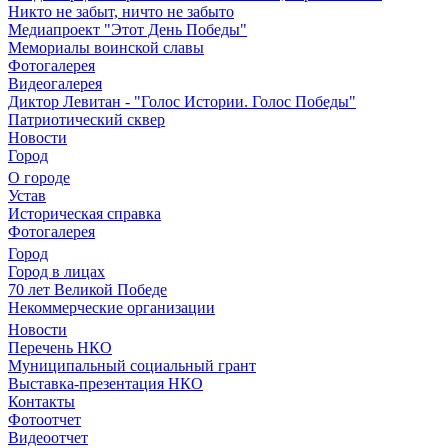
Никто не забыт, ничто не забыто
Медиапроект "Этот День Победы"
Мемориалы воинской славы
Фотогалерея
Видеогалерея
Диктор Левитан - "Голос Истории. Голос Победы"
Патриотический сквер
Новости
Город
О городе
Устав
Историческая справка
Фотогалерея
Город
Город в лицах
70 лет Великой Победе
Некоммерческие организации
Новости
Перечень НКО
Муниципальный социальный грант
Выставка-презентация НКО
Контакты
Фотоотчет
Видеоотчет