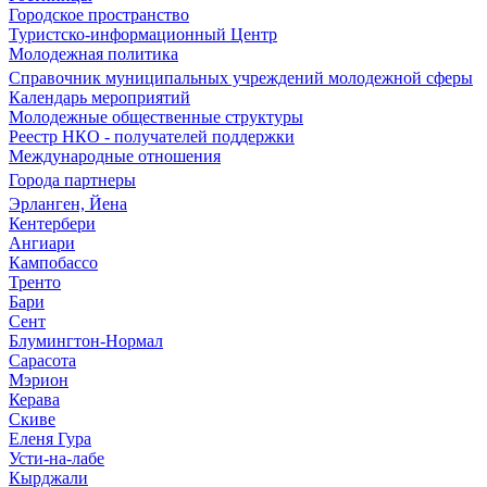
Городское пространство
Туристско-информационный Центр
Молодежная политика
Справочник муниципальных учреждений молодежной сферы
Календарь мероприятий
Молодежные общественные структуры
Реестр НКО - получателей поддержки
Международные отношения
Города партнеры
Эрланген, Йена
Кентербери
Ангиари
Кампобассо
Тренто
Бари
Сент
Блумингтон-Нормал
Сарасота
Мэрион
Керава
Скиве
Еленя Гура
Усти-на-лабе
Кырджали