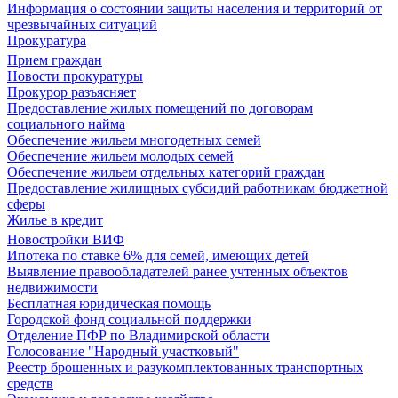
Информация о состоянии защиты населения и территорий от
чрезвычайных ситуаций
Прокуратура
Прием граждан
Новости прокуратуры
Прокурор разъясняет
Предоставление жилых помещений по договорам
социального найма
Обеспечение жильем многодетных семей
Обеспечение жильем молодых семей
Обеспечение жильем отдельных категорий граждан
Предоставление жилищных субсидий работникам бюджетной
сферы
Жилье в кредит
Новостройки ВИФ
Ипотека по ставке 6% для семей, имеющих детей
Выявление правообладателей ранее учтенных объектов
недвижимости
Бесплатная юридическая помощь
Городской фонд социальной поддержки
Отделение ПФР по Владимирской области
Голосование "Народный участковый"
Реестр брошенных и разукомплектованных транспортных
средств