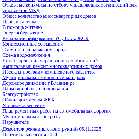
Открытые конкурсы по отбору управляющих организаций для
управления МКД
Общее количество многоквартирных домов
Цены и тарифы
В помощь жителю
Энергосбережение
Раскрытие информации УО, ТСЖ, ЖСК
Концессионные соглашения
Схема теплоснабжения города
Схема водоснабжения
Лицензирование управляющих организаций
Капитальный ремонт многоквартирных домов
Проекты программ комплексного развития
Муниципальный жилищный контроль
Дорожное движение г.Владимира
Парковки общего пользования
Благоустройство
Общие документы ЖКХ
Уличное освещение
План ремонтных работ на автомобильных дорогах
Муниципальный контроль
Нарушители
Демонтаж рекламных конструкций 05.11.2025
Перепись населения 2020