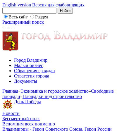
English version
Версия для слабовидящих
Весь сайт
Раздел
Расширенный поиск
Город Владимир
Малый бизнес
Обращения граждан
Стратегия города
Документы
Главная
»
Экономика и городское хозяйство
»
Свободные
площади
»
Площадки под строительство
День Победы
Новости
Бессмертный полк
Вспомним всех поименно
Владимирцы - Герои Советского Союза, Герои России