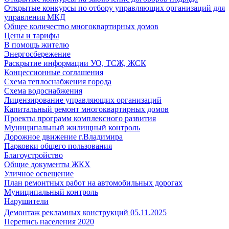
Открытые конкурсы по отбору управляющих организаций для
управления МКД
Общее количество многоквартирных домов
Цены и тарифы
В помощь жителю
Энергосбережение
Раскрытие информации УО, ТСЖ, ЖСК
Концессионные соглашения
Схема теплоснабжения города
Схема водоснабжения
Лицензирование управляющих организаций
Капитальный ремонт многоквартирных домов
Проекты программ комплексного развития
Муниципальный жилищный контроль
Дорожное движение г.Владимира
Парковки общего пользования
Благоустройство
Общие документы ЖКХ
Уличное освещение
План ремонтных работ на автомобильных дорогах
Муниципальный контроль
Нарушители
Демонтаж рекламных конструкций 05.11.2025
Перепись населения 2020