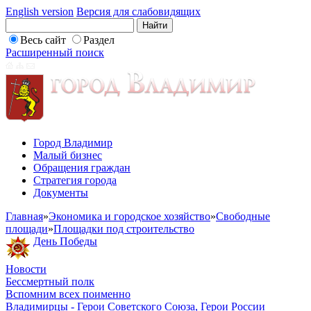
English version
Версия для слабовидящих
Весь сайт
Раздел
Расширенный поиск
Город Владимир
Малый бизнес
Обращения граждан
Стратегия города
Документы
Главная
»
Экономика и городское хозяйство
»
Свободные
площади
»
Площадки под строительство
День Победы
Новости
Бессмертный полк
Вспомним всех поименно
Владимирцы - Герои Советского Союза, Герои России