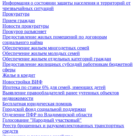
Информация о состоянии защиты населения и территорий от
чрезвычайных ситуаций
Прокуратура
Прием граждан
Новости прокуратуры
Прокурор разъясняет
Предоставление жилых помещений по договорам
социального найма
Обеспечение жильем многодетных семей
Обеспечение жильем молодых семей
Обеспечение жильем отдельных категорий граждан
Предоставление жилищных субсидий работникам бюджетной
сферы
Жилье в кредит
Новостройки ВИФ
Ипотека по ставке 6% для семей, имеющих детей
Выявление правообладателей ранее учтенных объектов
недвижимости
Бесплатная юридическая помощь
Городской фонд социальной поддержки
Отделение ПФР по Владимирской области
Голосование "Народный участковый"
Реестр брошенных и разукомплектованных транспортных
средств