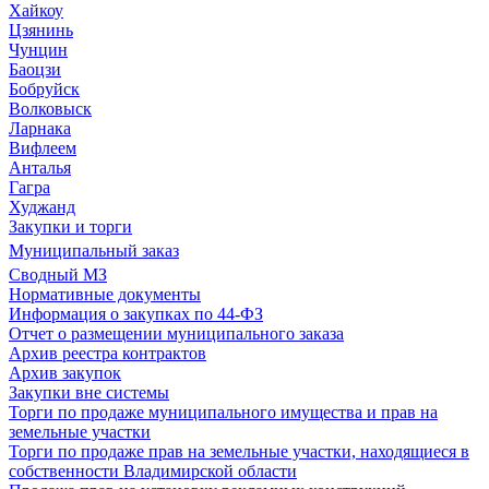
Хайкоу
Цзянинь
Чунцин
Баоцзи
Бобруйск
Волковыск
Ларнака
Вифлеем
Анталья
Гагра
Худжанд
Закупки и торги
Муниципальный заказ
Сводный МЗ
Нормативные документы
Информация о закупках по 44-ФЗ
Отчет о размещении муниципального заказа
Архив реестра контрактов
Архив закупок
Закупки вне системы
Торги по продаже муниципального имущества и прав на
земельные участки
Торги по продаже прав на земельные участки, находящиеся в
собственности Владимирской области