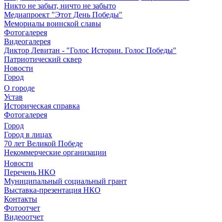
Никто не забыт, ничто не забыто
Медиапроект "Этот День Победы"
Мемориалы воинской славы
Фотогалерея
Видеогалерея
Диктор Левитан - "Голос Истории. Голос Победы"
Патриотический сквер
Новости
Город
О городе
Устав
Историческая справка
Фотогалерея
Город
Город в лицах
70 лет Великой Победе
Некоммерческие организации
Новости
Перечень НКО
Муниципальный социальный грант
Выставка-презентация НКО
Контакты
Фотоотчет
Видеоотчет