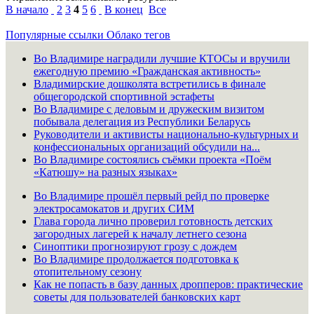
В начало
2
3
4
5
6
В конец
Все
Популярные ссылки
Облако тегов
Во Владимире наградили лучшие КТОСы и вручили
ежегодную премию «Гражданская активность»
Владимирские дошколята встретились в финале
общегородской спортивной эстафеты
Во Владимире с деловым и дружеским визитом
побывала делегация из Республики Беларусь
Руководители и активисты национально-культурных и
конфессиональных организаций обсудили на...
Во Владимире состоялись съёмки проекта «Поём
«Катюшу» на разных языках»
Во Владимире прошёл первый рейд по проверке
электросамокатов и других СИМ
Глава города лично проверил готовность детских
загородных лагерей к началу летнего сезона
Синоптики прогнозируют грозу с дождем
Во Владимире продолжается подготовка к
отопительному сезону
Как не попасть в базу данных дропперов: практические
советы для пользователей банковских карт