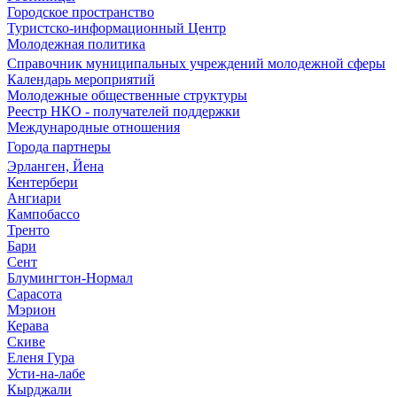
Городское пространство
Туристско-информационный Центр
Молодежная политика
Справочник муниципальных учреждений молодежной сферы
Календарь мероприятий
Молодежные общественные структуры
Реестр НКО - получателей поддержки
Международные отношения
Города партнеры
Эрланген, Йена
Кентербери
Ангиари
Кампобассо
Тренто
Бари
Сент
Блумингтон-Нормал
Сарасота
Мэрион
Керава
Скиве
Еленя Гура
Усти-на-лабе
Кырджали