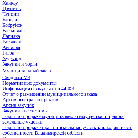
Хайкоу
Цзянинь
Чунцин
Баоцзи
Бобруйск
Волковыск
Ларнака
Вифлеем
Анталья
Гагра
Худжанд
Закупки и торги
Муниципальный заказ
Сводный МЗ
Нормативные документы
Информация о закупках по 44-ФЗ
Отчет о размещении муниципального заказа
Архив реестра контрактов
Архив закупок
Закупки вне системы
Торги по продаже муниципального имущества и прав на
земельные участки
Торги по продаже прав на земельные участки, находящиеся в
собственности Владимирской области