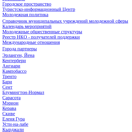
Городское пространство
Туристско-информационный Центр
Молодежная политика
Справочник муниципальных учреждений молодежной сферы
Календарь мероприятий
Молодежные общественные структуры
Реестр НКО - получателей поддержки
Международные отношения
Города партнеры
Эрланген, Йена
Кентербери
Ангиари
Кампобассо
Тренто
Бари
Сент
Блумингтон-Нормал
Сарасота
Мэрион
Керава
Скиве
Еленя Гура
Усти-на-лабе
Кырджали