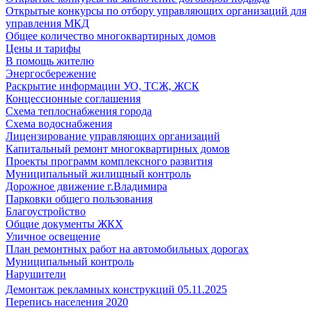
Открытые конкурсы по отбору управляющих организаций для
управления МКД
Общее количество многоквартирных домов
Цены и тарифы
В помощь жителю
Энергосбережение
Раскрытие информации УО, ТСЖ, ЖСК
Концессионные соглашения
Схема теплоснабжения города
Схема водоснабжения
Лицензирование управляющих организаций
Капитальный ремонт многоквартирных домов
Проекты программ комплексного развития
Муниципальный жилищный контроль
Дорожное движение г.Владимира
Парковки общего пользования
Благоустройство
Общие документы ЖКХ
Уличное освещение
План ремонтных работ на автомобильных дорогах
Муниципальный контроль
Нарушители
Демонтаж рекламных конструкций 05.11.2025
Перепись населения 2020