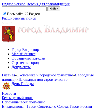
English version
Версия для слабовидящих
Весь сайт
Раздел
Расширенный поиск
Город Владимир
Малый бизнес
Обращения граждан
Стратегия города
Документы
Главная
»
Экономика и городское хозяйство
»
Свободные
площади
»
Площадки под строительство
День Победы
Новости
Бессмертный полк
Вспомним всех поименно
Владимирцы - Герои Советского Союза, Герои России