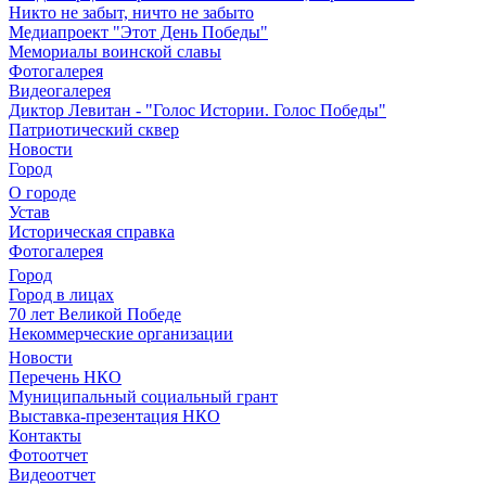
Никто не забыт, ничто не забыто
Медиапроект "Этот День Победы"
Мемориалы воинской славы
Фотогалерея
Видеогалерея
Диктор Левитан - "Голос Истории. Голос Победы"
Патриотический сквер
Новости
Город
О городе
Устав
Историческая справка
Фотогалерея
Город
Город в лицах
70 лет Великой Победе
Некоммерческие организации
Новости
Перечень НКО
Муниципальный социальный грант
Выставка-презентация НКО
Контакты
Фотоотчет
Видеоотчет