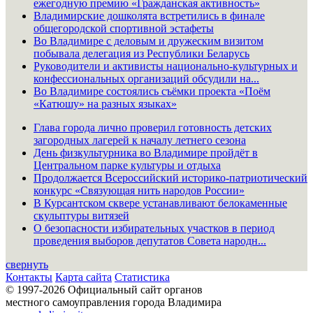
ежегодную премию «Гражданская активность»
Владимирские дошколята встретились в финале
общегородской спортивной эстафеты
Во Владимире с деловым и дружеским визитом
побывала делегация из Республики Беларусь
Руководители и активисты национально-культурных и
конфессиональных организаций обсудили на...
Во Владимире состоялись съёмки проекта «Поём
«Катюшу» на разных языках»
Глава города лично проверил готовность детских
загородных лагерей к началу летнего сезона
День физкультурника во Владимире пройдёт в
Центральном парке культуры и отдыха
Продолжается Всероссийский историко-патриотический
конкурс «Связующая нить народов России»
В Курсантском сквере устанавливают белокаменные
скульптуры витязей
О безопасности избирательных участков в период
проведения выборов депутатов Совета народн...
свернуть
Контакты
Карта сайта
Статистика
© 1997-2026 Официальный сайт органов
местного самоуправления города Владимира