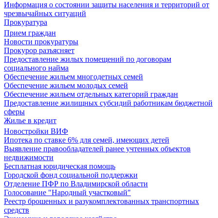
Информация о состоянии защиты населения и территорий от
чрезвычайных ситуаций
Прокуратура
Прием граждан
Новости прокуратуры
Прокурор разъясняет
Предоставление жилых помещений по договорам
социального найма
Обеспечение жильем многодетных семей
Обеспечение жильем молодых семей
Обеспечение жильем отдельных категорий граждан
Предоставление жилищных субсидий работникам бюджетной
сферы
Жилье в кредит
Новостройки ВИФ
Ипотека по ставке 6% для семей, имеющих детей
Выявление правообладателей ранее учтенных объектов
недвижимости
Бесплатная юридическая помощь
Городской фонд социальной поддержки
Отделение ПФР по Владимирской области
Голосование "Народный участковый"
Реестр брошенных и разукомплектованных транспортных
средств