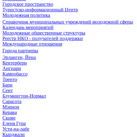
Городское пространство
Туристско-информационный Центр
Молодежная политика
Справочник муниципальных учреждений молодежной сферы
Календарь мероприятий
Молодежные общественные структуры
Реестр НКО - получателей поддержки
Международные отношения
Города партнеры
Эрланген, Йена
Кентербери
Ангиари
Кампобассо
Тренто
Бари
Сент
Блумингтон-Нормал
Сарасота
Мэрион
Керава
Скиве
Еленя Гура
Усти-на-лабе
Кырджали