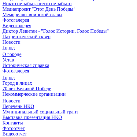
Никто не забыт, ничто не забыто
Медиапроект "Этот День Победы"
Мемориалы воинской славы
Фотогалерея
Видеогалерея
Диктор Левитан - "Голос Истории. Голос Победы"
Патриотический сквер
Новости
Город
О городе
Устав
Историческая справка
Фотогалерея
Город
Город в лицах
70 лет Великой Победе
Некоммерческие организации
Новости
Перечень НКО
Муниципальный социальный грант
Выставка-презентация НКО
Контакты
Фотоотчет
Видеоотчет