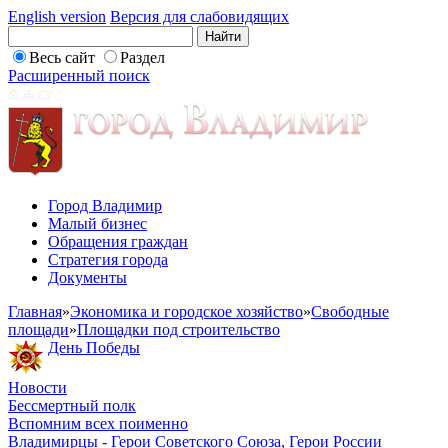
English version
Версия для слабовидящих
Весь сайт
Раздел
Расширенный поиск
Город Владимир
Малый бизнес
Обращения граждан
Стратегия города
Документы
Главная
»
Экономика и городское хозяйство
»
Свободные
площади
»
Площадки под строительство
День Победы
Новости
Бессмертный полк
Вспомним всех поименно
Владимирцы - Герои Советского Союза, Герои России