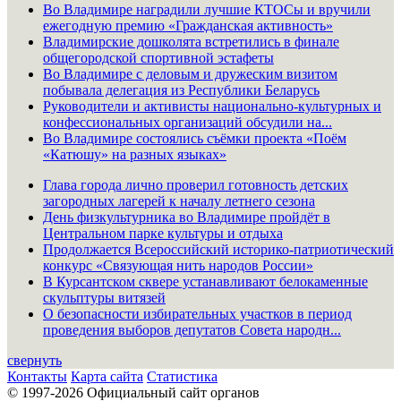
Во Владимире наградили лучшие КТОСы и вручили
ежегодную премию «Гражданская активность»
Владимирские дошколята встретились в финале
общегородской спортивной эстафеты
Во Владимире с деловым и дружеским визитом
побывала делегация из Республики Беларусь
Руководители и активисты национально-культурных и
конфессиональных организаций обсудили на...
Во Владимире состоялись съёмки проекта «Поём
«Катюшу» на разных языках»
Глава города лично проверил готовность детских
загородных лагерей к началу летнего сезона
День физкультурника во Владимире пройдёт в
Центральном парке культуры и отдыха
Продолжается Всероссийский историко-патриотический
конкурс «Связующая нить народов России»
В Курсантском сквере устанавливают белокаменные
скульптуры витязей
О безопасности избирательных участков в период
проведения выборов депутатов Совета народн...
свернуть
Контакты
Карта сайта
Статистика
© 1997-2026 Официальный сайт органов