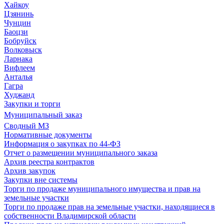
Хайкоу
Цзянинь
Чунцин
Баоцзи
Бобруйск
Волковыск
Ларнака
Вифлеем
Анталья
Гагра
Худжанд
Закупки и торги
Муниципальный заказ
Сводный МЗ
Нормативные документы
Информация о закупках по 44-ФЗ
Отчет о размещении муниципального заказа
Архив реестра контрактов
Архив закупок
Закупки вне системы
Торги по продаже муниципального имущества и прав на
земельные участки
Торги по продаже прав на земельные участки, находящиеся в
собственности Владимирской области