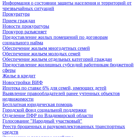
Информация о состоянии защиты населения и территорий от
чрезвычайных ситуаций
Прокуратура
Прием граждан
Новости прокуратуры
Прокурор разъясняет
Предоставление жилых помещений по договорам
социального найма
Обеспечение жильем многодетных семей
Обеспечение жильем молодых семей
Обеспечение жильем отдельных категорий граждан
Предоставление жилищных субсидий работникам бюджетной
сферы
Жилье в кредит
Новостройки ВИФ
Ипотека по ставке 6% для семей, имеющих детей
Выявление правообладателей ранее учтенных объектов
недвижимости
Бесплатная юридическая помощь
Городской фонд социальной поддержки
Отделение ПФР по Владимирской области
Голосование "Народный участковый"
Реестр брошенных и разукомплектованных транспортных
средств