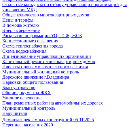
Открытые конкурсы по отбору управляющих организаций для
управления МКД
Общее количество многоквартирных домов
Цены и тарифы
В помощь жителю
Энергосбережение
Раскрытие информации УО, ТСЖ, ЖСК
Концессионные соглашения
Схема теплоснабжения города
Схема водоснабжения
Лицензирование управляющих организаций
Капитальный ремонт многоквартирных домов
Проекты программ комплексного развития
Муниципальный жилищный контроль
Дорожное движение г.Владимира
Парковки общего пользования
Благоустройство
Общие документы ЖКХ
Уличное освещение
План ремонтных работ на автомобильных дорогах
Муниципальный контроль
Нарушители
Демонтаж рекламных конструкций 05.11.2025
Перепись населения 2020