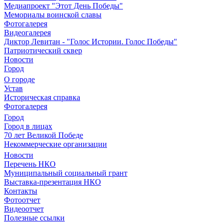
Медиапроект "Этот День Победы"
Мемориалы воинской славы
Фотогалерея
Видеогалерея
Диктор Левитан - "Голос Истории. Голос Победы"
Патриотический сквер
Новости
Город
О городе
Устав
Историческая справка
Фотогалерея
Город
Город в лицах
70 лет Великой Победе
Некоммерческие организации
Новости
Перечень НКО
Муниципальный социальный грант
Выставка-презентация НКО
Контакты
Фотоотчет
Видеоотчет
Полезные ссылки