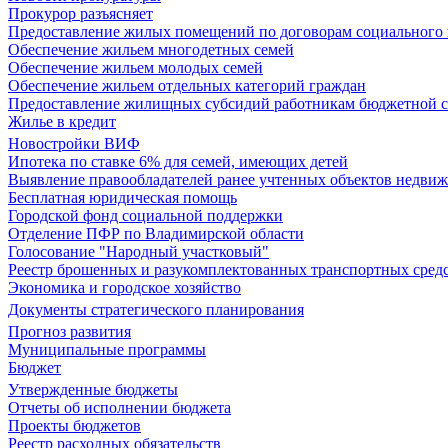
Прокурор разъясняет
Предоставление жилых помещений по договорам социального
Обеспечение жильем многодетных семей
Обеспечение жильем молодых семей
Обеспечение жильем отдельных категорий граждан
Предоставление жилищных субсидий работникам бюджетной 
Жилье в кредит
Новостройки ВИФ
Ипотека по ставке 6% для семей, имеющих детей
Выявление правообладателей ранее учтенных объектов недви
Бесплатная юридическая помощь
Городской фонд социальной поддержки
Отделение ПФР по Владимирской области
Голосование "Народный участковый"
Реестр брошенных и разукомплектованных транспортных сред
Экономика и городское хозяйство
Документы стратегического планирования
Прогноз развития
Муниципальные программы
Бюджет
Утвержденные бюджеты
Отчеты об исполнении бюджета
Проекты бюджетов
Реестр расходных обязательств