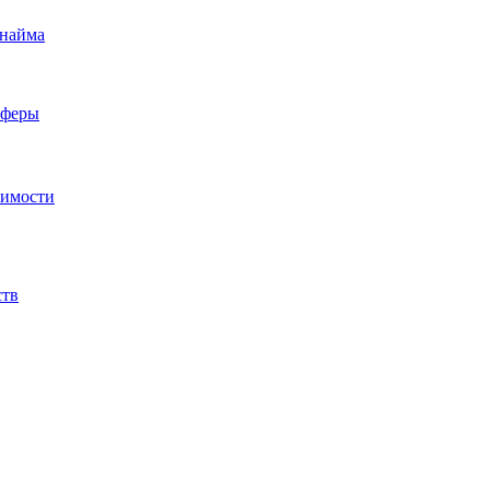
 найма
сферы
жимости
ств