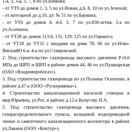
1-а, 3, 3-а, 5, 7, 8 по ул.Бобкова;
- от УТ9 до домов 1, 3, 5 по ул.Новая, д.6, 8, 10 по ул.Зеленой;
- от котельной до д.10, д/с № 51 по ул.Баумана;
- от УТ6 до домов 4, 4-б, 3, 7 по ул.850-летия, 2-а по
ул.Асаткина;
- от УТ28 до домов 113-б, 131, 129, 125 по ул.Горького;
- от УТ28 до УТ32 с вводами на дома 78, 66 по ул.Ново-
ЯмскаяЮ 6-а, 4-а по ул.Ставровской.
2. Под строительство газопровода высокого давления Р≤0,6
МПа до ШРП и ШРП в районе домов 44, 46 по ул.Пушкарская
(ОАО «Владимироблгаз»).
3. Под строительство газопровода по ул.Полины Осипенко, в
районе д.47-а (ООО «Рускерамика»).
4. Строительство канализационной насосной станции в
мкр.Юрьевец, ул.Рос, в районе д.12-а Кочугову Н.А.
5. Под строительство газопровода высокого давления,
газораспределительного пункта, кольцевой водопроводной
линии и самотечного канализационного коллектора в районе
ул.Лакина (ООО «Контур»).