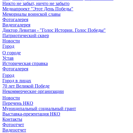
Никто не забыт, ничто не забыто
Медиапроект "Этот День Победы"
Мемориалы воинской славы
Фотогалерея
Видеогалерея
Диктор Левитан - "Голос Истории. Голос Победы"
Патриотический сквер
Новости
Город
О городе
Устав
Историческая справка
Фотогалерея
Город
Город в лицах
70 лет Великой Победе
Некоммерческие организации
Новости
Перечень НКО
Муниципальный социальный грант
Выставка-презентация НКО
Контакты
Фотоотчет
Видеоотчет