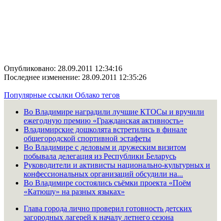
Опубликовано: 28.09.2011 12:34:16
Последнее изменение: 28.09.2011 12:35:26
Популярные ссылки
Облако тегов
Во Владимире наградили лучшие КТОСы и вручили
ежегодную премию «Гражданская активность»
Владимирские дошколята встретились в финале
общегородской спортивной эстафеты
Во Владимире с деловым и дружеским визитом
побывала делегация из Республики Беларусь
Руководители и активисты национально-культурных и
конфессиональных организаций обсудили на...
Во Владимире состоялись съёмки проекта «Поём
«Катюшу» на разных языках»
Глава города лично проверил готовность детских
загородных лагерей к началу летнего сезона