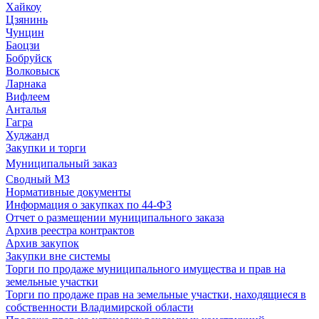
Хайкоу
Цзянинь
Чунцин
Баоцзи
Бобруйск
Волковыск
Ларнака
Вифлеем
Анталья
Гагра
Худжанд
Закупки и торги
Муниципальный заказ
Сводный МЗ
Нормативные документы
Информация о закупках по 44-ФЗ
Отчет о размещении муниципального заказа
Архив реестра контрактов
Архив закупок
Закупки вне системы
Торги по продаже муниципального имущества и прав на
земельные участки
Торги по продаже прав на земельные участки, находящиеся в
собственности Владимирской области