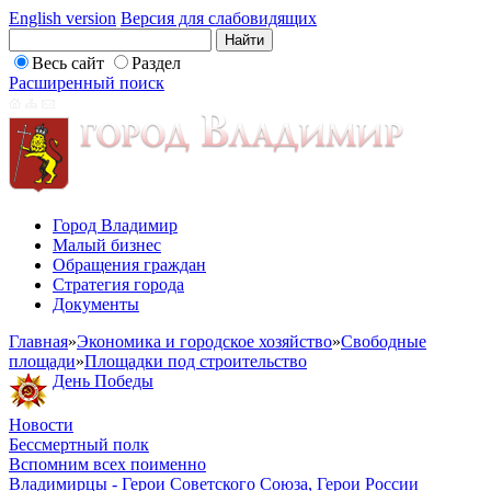
English version
Версия для слабовидящих
Весь сайт
Раздел
Расширенный поиск
Город Владимир
Малый бизнес
Обращения граждан
Стратегия города
Документы
Главная
»
Экономика и городское хозяйство
»
Свободные
площади
»
Площадки под строительство
День Победы
Новости
Бессмертный полк
Вспомним всех поименно
Владимирцы - Герои Советского Союза, Герои России