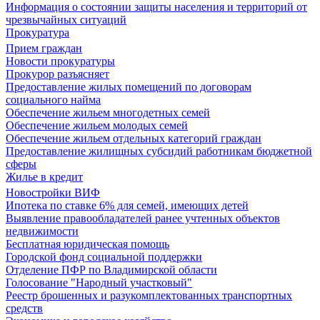
Информация о состоянии защиты населения и территорий от
чрезвычайных ситуаций
Прокуратура
Прием граждан
Новости прокуратуры
Прокурор разъясняет
Предоставление жилых помещений по договорам
социального найма
Обеспечение жильем многодетных семей
Обеспечение жильем молодых семей
Обеспечение жильем отдельных категорий граждан
Предоставление жилищных субсидий работникам бюджетной
сферы
Жилье в кредит
Новостройки ВИФ
Ипотека по ставке 6% для семей, имеющих детей
Выявление правообладателей ранее учтенных объектов
недвижимости
Бесплатная юридическая помощь
Городской фонд социальной поддержки
Отделение ПФР по Владимирской области
Голосование "Народный участковый"
Реестр брошенных и разукомплектованных транспортных
средств