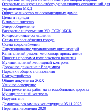
Открытые конкурсы по отбору управляющих организаций для
управления МКД
Общее количество многоквартирных домов
Цены и тарифы
В помощь жителю
Энергосбережение
Раскрытие информации УО, ТСЖ, ЖСК
Концессионные соглашения
Схема теплоснабжения города
Схема водоснабжения
Лицензирование управляющих организаций
Капитальный ремонт многоквартирных домов
Проекты программ комплексного развития
Муниципальный жилищный контроль
Дорожное движение г.Владимира
Парковки общего пользования
Благоустройство
Общие документы ЖКХ
Уличное освещение
План ремонтных работ на автомобильных дорогах
Муниципальный контроль
Нарушители
Демонтаж рекламных конструкций 05.11.2025
Перепись населения 2020