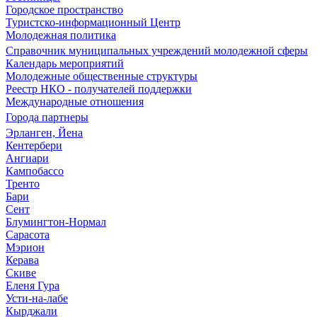
Городское пространство
Туристско-информационный Центр
Молодежная политика
Справочник муниципальных учреждений молодежной сферы
Календарь мероприятий
Молодежные общественные структуры
Реестр НКО - получателей поддержки
Международные отношения
Города партнеры
Эрланген, Йена
Кентербери
Ангиари
Кампобассо
Тренто
Бари
Сент
Блумингтон-Нормал
Сарасота
Мэрион
Керава
Скиве
Еленя Гура
Усти-на-лабе
Кырджали