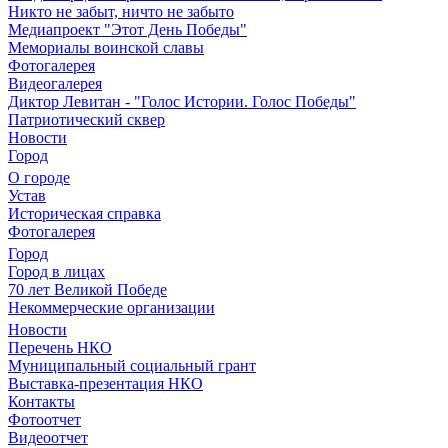
Никто не забыт, ничто не забыто
Медиапроект "Этот День Победы"
Мемориалы воинской славы
Фотогалерея
Видеогалерея
Диктор Левитан - "Голос Истории. Голос Победы"
Патриотический сквер
Новости
Город
О городе
Устав
Историческая справка
Фотогалерея
Город
Город в лицах
70 лет Великой Победе
Некоммерческие организации
Новости
Перечень НКО
Муниципальный социальный грант
Выставка-презентация НКО
Контакты
Фотоотчет
Видеоотчет