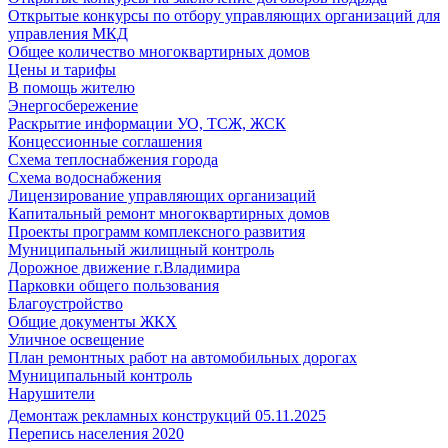
Открытые конкурсы по отбору управляющих организаций для
управления МКД
Общее количество многоквартирных домов
Цены и тарифы
В помощь жителю
Энергосбережение
Раскрытие информации УО, ТСЖ, ЖСК
Концессионные соглашения
Схема теплоснабжения города
Схема водоснабжения
Лицензирование управляющих организаций
Капитальный ремонт многоквартирных домов
Проекты программ комплексного развития
Муниципальный жилищный контроль
Дорожное движение г.Владимира
Парковки общего пользования
Благоустройство
Общие документы ЖКХ
Уличное освещение
План ремонтных работ на автомобильных дорогах
Муниципальный контроль
Нарушители
Демонтаж рекламных конструкций 05.11.2025
Перепись населения 2020