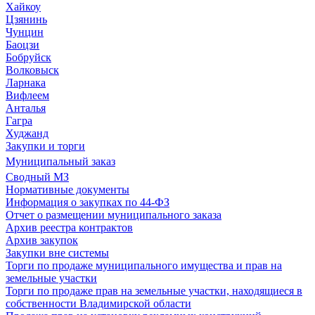
Хайкоу
Цзянинь
Чунцин
Баоцзи
Бобруйск
Волковыск
Ларнака
Вифлеем
Анталья
Гагра
Худжанд
Закупки и торги
Муниципальный заказ
Сводный МЗ
Нормативные документы
Информация о закупках по 44-ФЗ
Отчет о размещении муниципального заказа
Архив реестра контрактов
Архив закупок
Закупки вне системы
Торги по продаже муниципального имущества и прав на
земельные участки
Торги по продаже прав на земельные участки, находящиеся в
собственности Владимирской области