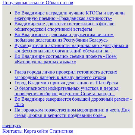
Популярные ссылки
Облако тегов
Во Владимире наградили лучшие КТОСы и вручили
ежегодную премию «Гражданская активность»
Владимирские дошколята встретились в финале
общегородской спортивной эстафеты
Во Владимире с деловым и дружеским визитом
побывала делегация из Республики Беларусь
Руководители и активисты национально-культурных и
конфессиональных организаций обсудили на...
Во Владимире состоялись съёмки проекта «Поём
«Катюшу» на разных языках»
Глава города лично проверил готовность детских
загородных лагерей к началу летнего сезона
Город Владимир принял делегацию из Шахтёрска
О безопасности избирательных участков в период
проведения выборов депутатов Совета народн...
Во Владимире завершается большой дорожный ремонт -
2026
На городском торжественном мероприятии в честь Дня
семьи, любви и верности поздравили боле...
свернуть
Контакты
Карта сайта
Статистика