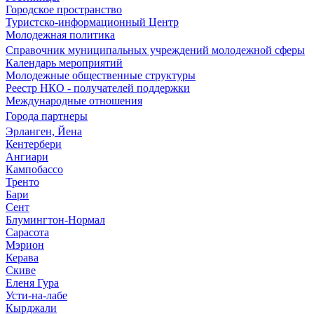
Городское пространство
Туристско-информационный Центр
Молодежная политика
Справочник муниципальных учреждений молодежной сферы
Календарь мероприятий
Молодежные общественные структуры
Реестр НКО - получателей поддержки
Международные отношения
Города партнеры
Эрланген, Йена
Кентербери
Ангиари
Кампобассо
Тренто
Бари
Сент
Блумингтон-Нормал
Сарасота
Мэрион
Керава
Скиве
Еленя Гура
Усти-на-лабе
Кырджали