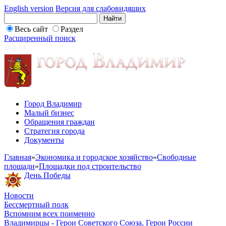
English version
Версия для слабовидящих
Весь сайт
Раздел
Расширенный поиск
Город Владимир
Малый бизнес
Обращения граждан
Стратегия города
Документы
Главная
»
Экономика и городское хозяйство
»
Свободные
площади
»
Площадки под строительство
День Победы
Новости
Бессмертный полк
Вспомним всех поименно
Владимирцы - Герои Советского Союза, Герои России