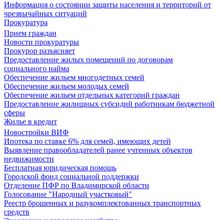
Информация о состоянии защиты населения и территорий от
чрезвычайных ситуаций
Прокуратура
Прием граждан
Новости прокуратуры
Прокурор разъясняет
Предоставление жилых помещений по договорам
социального найма
Обеспечение жильем многодетных семей
Обеспечение жильем молодых семей
Обеспечение жильем отдельных категорий граждан
Предоставление жилищных субсидий работникам бюджетной
сферы
Жилье в кредит
Новостройки ВИФ
Ипотека по ставке 6% для семей, имеющих детей
Выявление правообладателей ранее учтенных объектов
недвижимости
Бесплатная юридическая помощь
Городской фонд социальной поддержки
Отделение ПФР по Владимирской области
Голосование "Народный участковый"
Реестр брошенных и разукомплектованных транспортных
средств