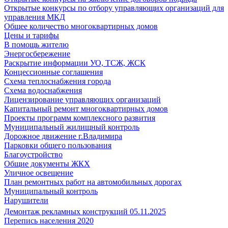
Открытые конкурсы по отбору управляющих организаций для
управления МКД
Общее количество многоквартирных домов
Цены и тарифы
В помощь жителю
Энергосбережение
Раскрытие информации УО, ТСЖ, ЖСК
Концессионные соглашения
Схема теплоснабжения города
Схема водоснабжения
Лицензирование управляющих организаций
Капитальный ремонт многоквартирных домов
Проекты программ комплексного развития
Муниципальный жилищный контроль
Дорожное движение г.Владимира
Парковки общего пользования
Благоустройство
Общие документы ЖКХ
Уличное освещение
План ремонтных работ на автомобильных дорогах
Муниципальный контроль
Нарушители
Демонтаж рекламных конструкций 05.11.2025
Перепись населения 2020