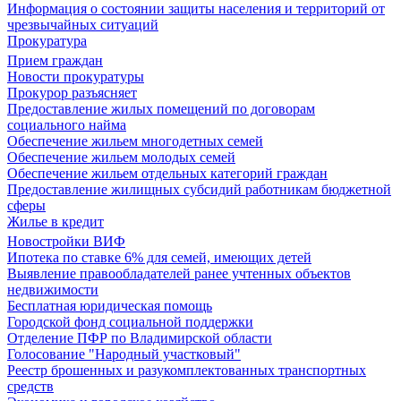
Информация о состоянии защиты населения и территорий от
чрезвычайных ситуаций
Прокуратура
Прием граждан
Новости прокуратуры
Прокурор разъясняет
Предоставление жилых помещений по договорам
социального найма
Обеспечение жильем многодетных семей
Обеспечение жильем молодых семей
Обеспечение жильем отдельных категорий граждан
Предоставление жилищных субсидий работникам бюджетной
сферы
Жилье в кредит
Новостройки ВИФ
Ипотека по ставке 6% для семей, имеющих детей
Выявление правообладателей ранее учтенных объектов
недвижимости
Бесплатная юридическая помощь
Городской фонд социальной поддержки
Отделение ПФР по Владимирской области
Голосование "Народный участковый"
Реестр брошенных и разукомплектованных транспортных
средств