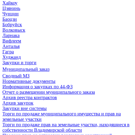
Хайкоу
Цзянинь
Чунцин
Баоцзи
Бобруйск
Волковыск
Ларнака
Вифлеем
Анталья
Гагра
Худжанд
Закупки и торги
Муниципальный заказ
Сводный МЗ
Нормативные документы
Информация о закупках по 44-ФЗ
Отчет о размещении муниципального заказа
Архив реестра контрактов
Архив закупок
Закупки вне системы
Торги по продаже муниципального имущества и прав на
земельные участки
Торги по продаже прав на земельные участки, находящиеся в
собственности Владимирской области