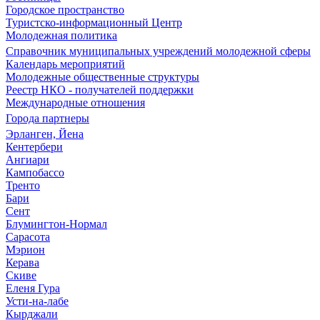
Городское пространство
Туристско-информационный Центр
Молодежная политика
Справочник муниципальных учреждений молодежной сферы
Календарь мероприятий
Молодежные общественные структуры
Реестр НКО - получателей поддержки
Международные отношения
Города партнеры
Эрланген, Йена
Кентербери
Ангиари
Кампобассо
Тренто
Бари
Сент
Блумингтон-Нормал
Сарасота
Мэрион
Керава
Скиве
Еленя Гура
Усти-на-лабе
Кырджали