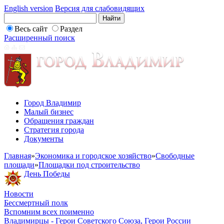
English version
Версия для слабовидящих
Весь сайт
Раздел
Расширенный поиск
Город Владимир
Малый бизнес
Обращения граждан
Стратегия города
Документы
Главная
»
Экономика и городское хозяйство
»
Свободные
площади
»
Площадки под строительство
День Победы
Новости
Бессмертный полк
Вспомним всех поименно
Владимирцы - Герои Советского Союза, Герои России