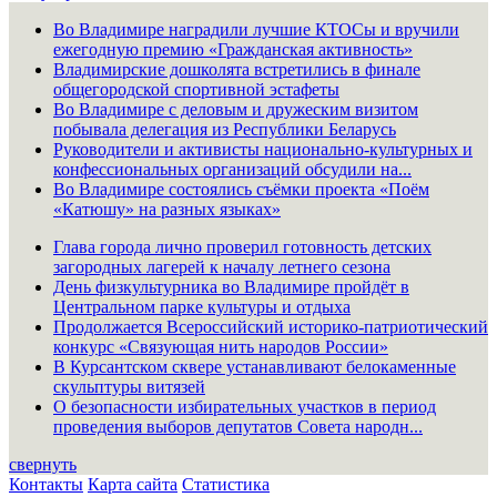
Во Владимире наградили лучшие КТОСы и вручили
ежегодную премию «Гражданская активность»
Владимирские дошколята встретились в финале
общегородской спортивной эстафеты
Во Владимире с деловым и дружеским визитом
побывала делегация из Республики Беларусь
Руководители и активисты национально-культурных и
конфессиональных организаций обсудили на...
Во Владимире состоялись съёмки проекта «Поём
«Катюшу» на разных языках»
Глава города лично проверил готовность детских
загородных лагерей к началу летнего сезона
День физкультурника во Владимире пройдёт в
Центральном парке культуры и отдыха
Продолжается Всероссийский историко-патриотический
конкурс «Связующая нить народов России»
В Курсантском сквере устанавливают белокаменные
скульптуры витязей
О безопасности избирательных участков в период
проведения выборов депутатов Совета народн...
свернуть
Контакты
Карта сайта
Статистика