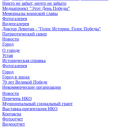
Никто не забыт, ничто не забыто
Медиапроект "Этот День Победы"
Мемориалы воинской славы
Фотогалерея
Видеогалерея
Диктор Левитан - "Голос Истории. Голос Победы"
Патриотический сквер
Новости
Город
О городе
Устав
Историческая справка
Фотогалерея
Город
Город в лицах
70 лет Великой Победе
Некоммерческие организации
Новости
Перечень НКО
Муниципальный социальный грант
Выставка-презентация НКО
Контакты
Фотоотчет
Видеоотчет