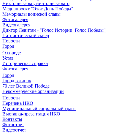
Никто не забыт, ничто не забыто
Медиапроект "Этот День Победы"
Мемориалы воинской славы
Фотогалерея
Видеогалерея
Диктор Левитан - "Голос Истории. Голос Победы"
Патриотический сквер
Новости
Город
О городе
Устав
Историческая справка
Фотогалерея
Город
Город в лицах
70 лет Великой Победе
Некоммерческие организации
Новости
Перечень НКО
Муниципальный социальный грант
Выставка-презентация НКО
Контакты
Фотоотчет
Видеоотчет