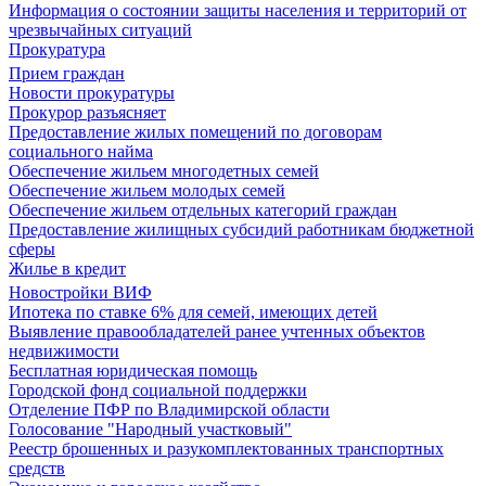
Информация о состоянии защиты населения и территорий от
чрезвычайных ситуаций
Прокуратура
Прием граждан
Новости прокуратуры
Прокурор разъясняет
Предоставление жилых помещений по договорам
социального найма
Обеспечение жильем многодетных семей
Обеспечение жильем молодых семей
Обеспечение жильем отдельных категорий граждан
Предоставление жилищных субсидий работникам бюджетной
сферы
Жилье в кредит
Новостройки ВИФ
Ипотека по ставке 6% для семей, имеющих детей
Выявление правообладателей ранее учтенных объектов
недвижимости
Бесплатная юридическая помощь
Городской фонд социальной поддержки
Отделение ПФР по Владимирской области
Голосование "Народный участковый"
Реестр брошенных и разукомплектованных транспортных
средств