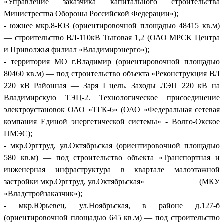
«Управление заказчика капитального строительства
Министрества Обороны Российской Федерации»);
- южнее мкр.8-ЮЗ (ориентировочной площадью 48415 кв.м)
— строительство ВЛ-110кВ Тыговая 1,2 (ОАО МРСК Центра
и Приволжья филиал «Владимирэнерго»);
- территория МО г.Владимир (ориентировочной площадью
80460 кв.м) — под строительство объекта «Реконструкция ВЛ
220 кВ Районная — Заря I цель. Заходы ЛЭП 220 кВ на
Владимирскую ТЭЦ-2. Технологическое присоединение
электроустановок ОАО «ТГК-6» (ОАО «Федеральная сетевая
компания Единой энергетической системы» - Волго-Окское
ПМЭС);
- мкр.Оргтруд, ул.Октябрьская (ориентировочной площадью
580 кв.м) — под строительство объекта «Транспортная и
инженерная инфраструктура в квартале малоэтажной
застройки мкр.Оргтруд, ул.Октябрьская» (МКУ
«Владстройзаказчик»);
- мкр.Юрьевец, ул.Ноябрьская, в районе д.127-б
(ориентировочной площадью 645 кв.м) — под строительство