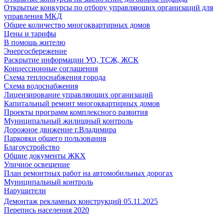
Открытые конкурсы по отбору управляющих организаций для
управления МКД
Общее количество многоквартирных домов
Цены и тарифы
В помощь жителю
Энергосбережение
Раскрытие информации УО, ТСЖ, ЖСК
Концессионные соглашения
Схема теплоснабжения города
Схема водоснабжения
Лицензирование управляющих организаций
Капитальный ремонт многоквартирных домов
Проекты программ комплексного развития
Муниципальный жилищный контроль
Дорожное движение г.Владимира
Парковки общего пользования
Благоустройство
Общие документы ЖКХ
Уличное освещение
План ремонтных работ на автомобильных дорогах
Муниципальный контроль
Нарушители
Демонтаж рекламных конструкций 05.11.2025
Перепись населения 2020