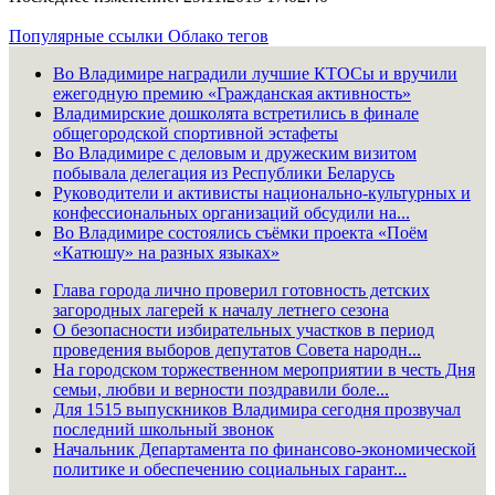
Популярные ссылки
Облако тегов
Во Владимире наградили лучшие КТОСы и вручили
ежегодную премию «Гражданская активность»
Владимирские дошколята встретились в финале
общегородской спортивной эстафеты
Во Владимире с деловым и дружеским визитом
побывала делегация из Республики Беларусь
Руководители и активисты национально-культурных и
конфессиональных организаций обсудили на...
Во Владимире состоялись съёмки проекта «Поём
«Катюшу» на разных языках»
Глава города лично проверил готовность детских
загородных лагерей к началу летнего сезона
О безопасности избирательных участков в период
проведения выборов депутатов Совета народн...
На городском торжественном мероприятии в честь Дня
семьи, любви и верности поздравили боле...
Для 1515 выпускников Владимира сегодня прозвучал
последний школьный звонок
Начальник Департамента по финансово-экономической
политике и обеспечению социальных гарант...