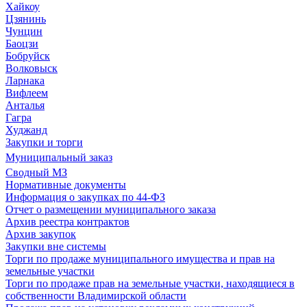
Хайкоу
Цзянинь
Чунцин
Баоцзи
Бобруйск
Волковыск
Ларнака
Вифлеем
Анталья
Гагра
Худжанд
Закупки и торги
Муниципальный заказ
Сводный МЗ
Нормативные документы
Информация о закупках по 44-ФЗ
Отчет о размещении муниципального заказа
Архив реестра контрактов
Архив закупок
Закупки вне системы
Торги по продаже муниципального имущества и прав на
земельные участки
Торги по продаже прав на земельные участки, находящиеся в
собственности Владимирской области