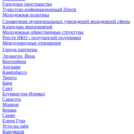
Городское пространство
Туристско-информационный Центр
Молодежная политика
Справочник муниципальных учреждений молодежной сферы
Календарь мероприятий
Молодежные общественные структуры
Реестр НКО - получателей поддержки
Международные отношения
Города партнеры
Эрланген, Йена
Кентербери
Ангиари
Кампобассо
Тренто
Бари
Сент
Блумингтон-Нормал
Сарасота
Мэрион
Керава
Скиве
Еленя Гура
Усти-на-лабе
Кырджали