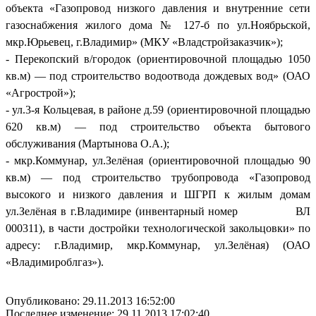
объекта «Газопровод низкого давления и внутренние сети
газоснабжения жилого дома № 127-б по ул.Ноябрьской,
мкр.Юрьевец, г.Владимир» (МКУ «Владстройзаказчик»);
- Перекопский в/городок (ориентировочной площадью 1050
кв.м) — под строительство водоотвода дождевых вод» (ОАО
«Агрострой»);
- ул.3-я Кольцевая, в районе д.59 (ориентировочной площадью
620 кв.м) — под строительство объекта бытового
обслуживания (Мартынова О.А.);
- мкр.Коммунар, ул.Зелёная (ориентировочной площадью 90
кв.м) — под строительство трубопровода «Газопровод
высокого и низкого давления и ШГРП к жилым домам
ул.Зелёная в г.Владимире (инвентарный номер ВЛ
000311), в части достройки технологической закольцовки» по
адресу: г.Владимир, мкр.Коммунар, ул.Зелёная) (ОАО
«Владимироблгаз»).
Опубликовано: 29.11.2013 16:52:00
Последнее изменение: 29.11.2013 17:02:40