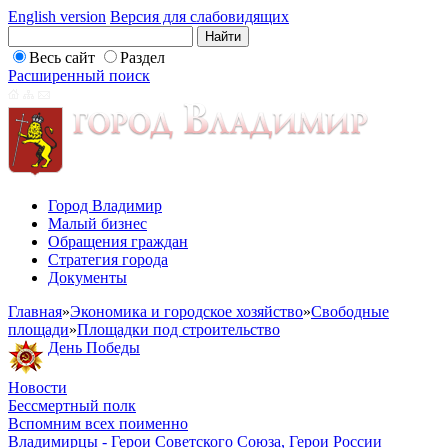
English version
Версия для слабовидящих
Весь сайт
Раздел
Расширенный поиск
Город Владимир
Малый бизнес
Обращения граждан
Стратегия города
Документы
Главная
»
Экономика и городское хозяйство
»
Свободные
площади
»
Площадки под строительство
День Победы
Новости
Бессмертный полк
Вспомним всех поименно
Владимирцы - Герои Советского Союза, Герои России