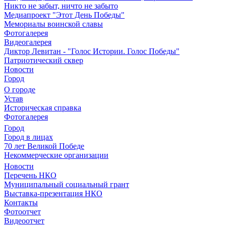
Никто не забыт, ничто не забыто
Медиапроект "Этот День Победы"
Мемориалы воинской славы
Фотогалерея
Видеогалерея
Диктор Левитан - "Голос Истории. Голос Победы"
Патриотический сквер
Новости
Город
О городе
Устав
Историческая справка
Фотогалерея
Город
Город в лицах
70 лет Великой Победе
Некоммерческие организации
Новости
Перечень НКО
Муниципальный социальный грант
Выставка-презентация НКО
Контакты
Фотоотчет
Видеоотчет