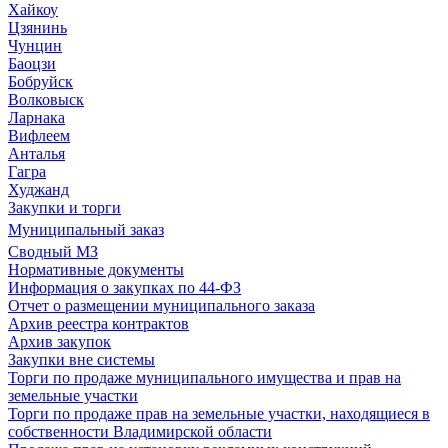
Хайкоу
Цзянинь
Чунцин
Баоцзи
Бобруйск
Волковыск
Ларнака
Вифлеем
Анталья
Гагра
Худжанд
Закупки и торги
Муниципальный заказ
Сводный МЗ
Нормативные документы
Информация о закупках по 44-ФЗ
Отчет о размещении муниципального заказа
Архив реестра контрактов
Архив закупок
Закупки вне системы
Торги по продаже муниципального имущества и прав на
земельные участки
Торги по продаже прав на земельные участки, находящиеся в
собственности Владимирской области