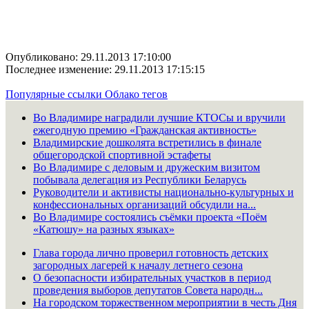
Опубликовано: 29.11.2013 17:10:00
Последнее изменение: 29.11.2013 17:15:15
Популярные ссылки
Облако тегов
Во Владимире наградили лучшие КТОСы и вручили
ежегодную премию «Гражданская активность»
Владимирские дошколята встретились в финале
общегородской спортивной эстафеты
Во Владимире с деловым и дружеским визитом
побывала делегация из Республики Беларусь
Руководители и активисты национально-культурных и
конфессиональных организаций обсудили на...
Во Владимире состоялись съёмки проекта «Поём
«Катюшу» на разных языках»
Глава города лично проверил готовность детских
загородных лагерей к началу летнего сезона
О безопасности избирательных участков в период
проведения выборов депутатов Совета народн...
На городском торжественном мероприятии в честь Дня