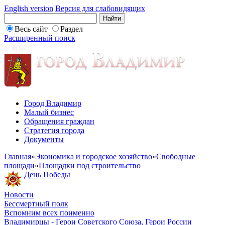
English version
Версия для слабовидящих
Весь сайт
Раздел
Расширенный поиск
Город Владимир
Малый бизнес
Обращения граждан
Стратегия города
Документы
Главная
»
Экономика и городское хозяйство
»
Свободные
площади
»
Площадки под строительство
День Победы
Новости
Бессмертный полк
Вспомним всех поименно
Владимирцы - Герои Советского Союза, Герои России