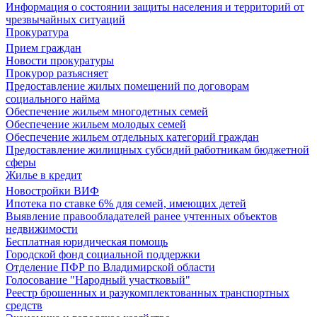
Информация о состоянии защиты населения и территорий от
чрезвычайных ситуаций
Прокуратура
Прием граждан
Новости прокуратуры
Прокурор разъясняет
Предоставление жилых помещений по договорам
социального найма
Обеспечение жильем многодетных семей
Обеспечение жильем молодых семей
Обеспечение жильем отдельных категорий граждан
Предоставление жилищных субсидий работникам бюджетной
сферы
Жилье в кредит
Новостройки ВИФ
Ипотека по ставке 6% для семей, имеющих детей
Выявление правообладателей ранее учтенных объектов
недвижимости
Бесплатная юридическая помощь
Городской фонд социальной поддержки
Отделение ПФР по Владимирской области
Голосование "Народный участковый"
Реестр брошенных и разукомплектованных транспортных
средств