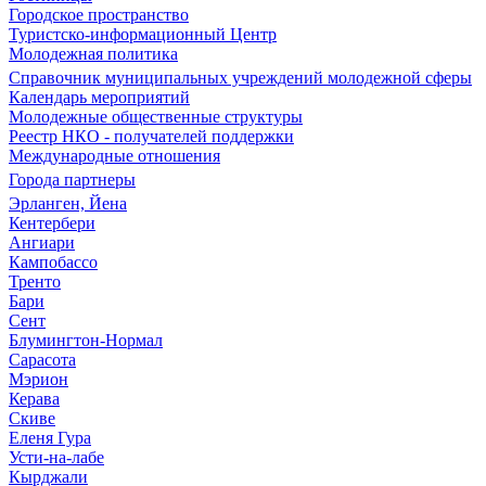
Городское пространство
Туристско-информационный Центр
Молодежная политика
Справочник муниципальных учреждений молодежной сферы
Календарь мероприятий
Молодежные общественные структуры
Реестр НКО - получателей поддержки
Международные отношения
Города партнеры
Эрланген, Йена
Кентербери
Ангиари
Кампобассо
Тренто
Бари
Сент
Блумингтон-Нормал
Сарасота
Мэрион
Керава
Скиве
Еленя Гура
Усти-на-лабе
Кырджали