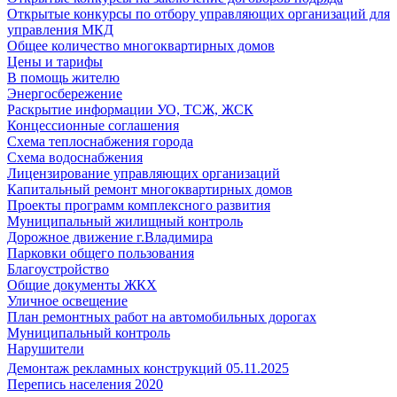
Открытые конкурсы по отбору управляющих организаций для
управления МКД
Общее количество многоквартирных домов
Цены и тарифы
В помощь жителю
Энергосбережение
Раскрытие информации УО, ТСЖ, ЖСК
Концессионные соглашения
Схема теплоснабжения города
Схема водоснабжения
Лицензирование управляющих организаций
Капитальный ремонт многоквартирных домов
Проекты программ комплексного развития
Муниципальный жилищный контроль
Дорожное движение г.Владимира
Парковки общего пользования
Благоустройство
Общие документы ЖКХ
Уличное освещение
План ремонтных работ на автомобильных дорогах
Муниципальный контроль
Нарушители
Демонтаж рекламных конструкций 05.11.2025
Перепись населения 2020