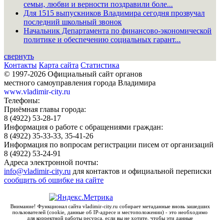
семьи, любви и верности поздравили боле...
Для 1515 выпускников Владимира сегодня прозвучал
последний школьный звонок
Начальник Департамента по финансово-экономической
политике и обеспечению социальных гарант...
свернуть
Контакты
Карта сайта
Статистика
© 1997-2026 Официальный сайт органов
местного самоуправления города Владимира
www.vladimir-city.ru
Телефоны:
Приёмная главы города:
8 (4922) 53-28-17
Информация о работе с обращениями граждан:
8 (4922) 35-33-33, 35-41-26
Информация по вопросам регистрации писем от организаций
8 (4922) 53-24-91
Адреса электронной почты:
info@vladimir-city.ru
для контактов и официальной переписки
сообщить об ошибке на сайте
Внимание! Функционал сайта vladimir-city.ru собирает метаданные вновь зашедших
пользователей (cookie, данные об IP-адресе и местоположении) - это необходимо
для корректной работы ресурса, если вы не хотите, чтобы эти данные