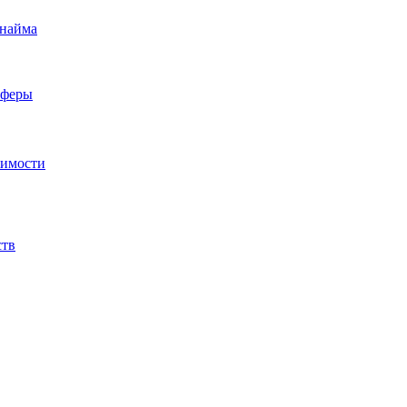
 найма
сферы
жимости
ств