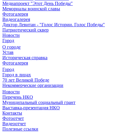
Медиапроект "Этот День Победы"
Мемориалы воинской славы
Фотогалерея
Видеогалерея
Диктор Левитан - "Голос Истории. Голос Победы"
Патриотический сквер
Новости
Город
О городе
Устав
Историческая справка
Фотогалерея
Город
Город в лицах
70 лет Великой Победе
Некоммерческие организации
Новости
Перечень НКО
Муниципальный социальный грант
Выставка-презентация НКО
Контакты
Фотоотчет
Видеоотчет
Полезные ссылки