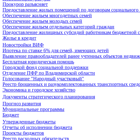
Прокурор разъясняет
Предоставление жилых помещений по договорам социального
Обеспечение жильем многодетных семей
Обеспечение жильем молодых семей
Обеспечение жильем отдельных категорий граждан
Предоставление жилищных субсидий работникам бюджетной 
Жилье в кредит
Новостройки ВИФ
Ипотека по ставке 6% для семей, имеющих детей
Выявление правообладателей ранее учтенных объектов недви
Бесплатная юридическая помощь
Городской фонд социальной поддержки
Отделение ПФР по Владимирской области
Голосование "Народный участковый"
Реестр брошенных и разукомплектованных транспортных сред
Экономика и городское хозяйство
Документы стратегического планирования
Прогноз развития
Муниципальные программы
Бюджет
Утвержденные бюджеты
Отчеты об исполнении бюджета
Проекты бюджетов
Реестр расходных обязательств