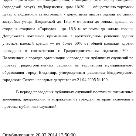
(городской округ),
ул.
Дворянская
, дом
18/20
—
общественно-торговый
центр с подземной автостоянкой -
допустимая высота зданий по линии
застройки улицы Дворянской до 13,5 м от земли до конька крыши, со
стороны стадиона «Торпедо» - до 16,8 м от земли до конька крыши.
Допускается локальное применение в архитектурном решении здания
участков плоской крыши — не более 60% от общей площади кровли
проведены в соответствии с Градостроительным кодексом РФ и
Положением о порядке организации и проведения публичных слушаний по
проекту градостроительных решений на территории муниципального
образования город Владимир, утвержденным решением Владимирского
городского Совета народных депутатов от 21.04.2005 № 109.
В период проведения публичных слушаний поступили письменные
замечания, предложения
и возражения
от граждан, которые включены в
протокол публичных слушаний.
Опубликовано: 20.02.2014 13:50:00