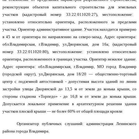
реконструкции объектов капитального строительства для земельн
ых
участк
ов
(кадастровый номер
33:22:
011020:
27
),
местоположение:
установлено относительно ориентира, расположенного
за пределами
участка.
Ориентир
административное
здание.
Участок находится примерно
в 45 м от ориентира по направлению на северо-запад.
Адрес ориентира:
обл.
Владимирска
я,
г.Владимир,
ул.
Дворянская
, дом
1
6а; (кадастровый
номер 33:22:
011020:80
),
местоположение:
установлено относительно
ориентира, расположенного в границах участка.
Ориентир нежилое здание.
Адрес ориентира: обл.
Владимирска
я,
г.Владимир,
МО город Владимир
(городской округ),
ул.
Дворянская
, дом
18/20
—
общественно-торговый
центр с подземной автостоянкой -
допустимая высота зданий по линии
застройки улицы Дворянской до 13,5 м от земли до конька крыши, со
стороны стадиона «Торпедо» - до 16,8 м от земли до конька крыши.
Допускается локальное применение в архитектурном решении здания
участков плоской крыши — не более 60% от общей площади кровли
Организатор публичных слушаний: администрация Ленинского
района города Владимира.