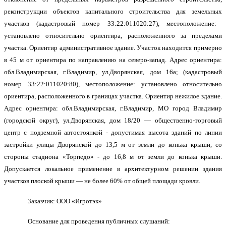
реконструкции объектов капитального строительства для земельн
ых
участк
ов
(кадастровый номер
33:22:
011020:
27
),
местоположение:
установлено относительно ориентира, расположенного
за пределами
участка.
Ориентир
административное
здание.
Участок находится примерно
в 45 м от ориентира по направлению на северо-запад.
Адрес ориентира:
обл.
Владимирска
я,
г.Владимир,
ул.
Дворянская
, дом
1
6а; (кадастровый
номер 33:22:
011020:80
),
местоположение:
установлено относительно
ориентира, расположенного в границах участка.
Ориентир нежилое здание.
Адрес ориентира: обл.
Владимирска
я,
г.Владимир,
МО город Владимир
(городской округ),
ул.
Дворянская
, дом
18/20
—
общественно-торговый
центр с подземной автостоянкой -
допустимая высота зданий по линии
застройки улицы Дворянской до 13,5 м от земли до конька крыши, со
стороны стадиона «Торпедо» - до 16,8 м от земли до конька крыши.
Допускается локальное применение в архитектурном решении здания
участков плоской крыши — не более 60% от общей площади кровли.
Заказчик:
О
ОО «
Игротэк
»
Основание для проведения публичных слушаний: