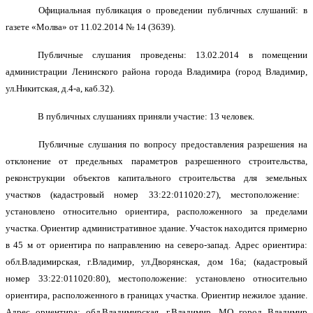
Официальная публикация о проведении публичных слушаний: в
газете «Молва» от
11
.
0
2
.201
4
№ 14 (3639)
.
Публичные слушания проведены: 13.02.2014 в помещении
администрации Ленинского района города Владимира (город Владимир,
ул.Никитская, д.4-а, каб.32).
В публичных слушаниях приняли участие:
1
3
человек.
Публичные слушания
по вопросу
предоставления разрешения
на
отклонение от предельных параметров разрешенного строительства,
реконструкции объектов капитального строительства для земельн
ых
участк
ов
(кадастровый номер
33:22:
011020:
27
),
местоположение:
установлено относительно ориентира, расположенного
за пределами
участка.
Ориентир
административное
здание.
Участок находится примерно
в 45 м от ориентира по направлению на северо-запад.
Адрес ориентира:
обл.
Владимирска
я,
г.Владимир,
ул.
Дворянская
, дом
1
6а; (кадастровый
номер 33:22:
011020:80
),
местоположение:
установлено относительно
ориентира, расположенного в границах участка.
Ориентир нежилое здание.
Адрес ориентира: обл.
Владимирска
я,
г.Владимир,
МО город Владимир