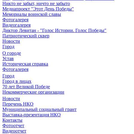
Никто не забыт, ничто не забыто
Медиапроект "Этот День Победы"
Мемориалы воинской славы
Фотогалерея
Видеогалерея
Диктор Левитан - "Голос Истории. Голос Победы"
Патриотический сквер
Новости
Город
О городе
Устав
Историческая справка
Фотогалерея
Город
Город в лицах
70 лет Великой Победе
Некоммерческие организации
Новости
Перечень НКО
Муниципальный социальный грант
Выставка-презентация НКО
Контакты
Фотоотчет
Видеоотчет