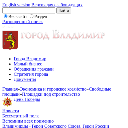
English version
Версия для слабовидящих
Весь сайт
Раздел
Расширенный поиск
Город Владимир
Малый бизнес
Обращения граждан
Стратегия города
Документы
Главная
»
Экономика и городское хозяйство
»
Свободные
площади
»
Площадки под строительство
День Победы
Новости
Бессмертный полк
Вспомним всех поименно
Владимирцы - Герои Советского Союза, Герои России