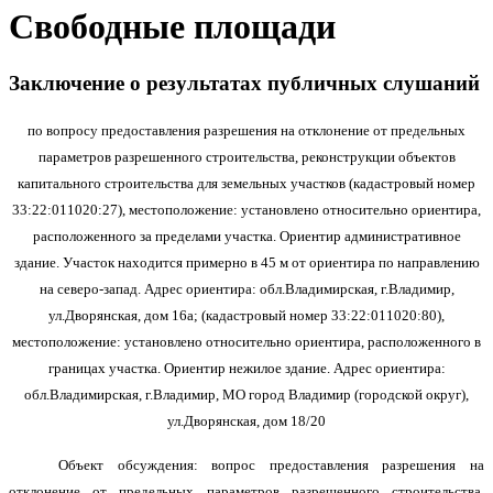
Свободные площади
Заключение о результатах публичных слушаний
по вопросу предоставления разрешения
на отклонение от предельных
параметров разрешенного строительства, реконструкции объектов
капитального строительства для земельн
ых
участк
ов
(кадастровый номер
33:22:
011020:
27
),
местоположение:
установлено относительно ориентира,
расположенного
за пределами
участка.
Ориентир
административное
здание.
Участок находится примерно в 45 м от ориентира по направлению
на северо-запад.
Адрес ориентира: обл.
Владимирска
я,
г.Владимир,
ул.
Дворянская
, дом
1
6а; (кадастровый номер 33:22:
011020:80
),
местоположение:
установлено относительно ориентира, расположенного в
границах участка.
Ориентир нежилое здание.
Адрес ориентира:
обл.
Владимирска
я,
г.Владимир,
МО город Владимир (городской округ),
ул.
Дворянская
, дом
18/20
Объект обсуждения:
вопрос
предоставления разрешения
на
отклонение от предельных параметров разрешенного строительства,