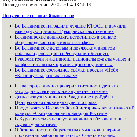
Последнее изменение: 20.02.2014 13:51:19
Популярные ссылки
Облако тегов
Во Владимире наградили лучшие КТОСы и вручили
ежегодную премию «Гражданская активность»
Владимирские дошколята встретились в финале
общегородской спортивной эстафеты
Во Владимире с деловым и дружеским визитом
побывала делегация из Республики Беларусь
Руководители и активисты национально-культурных и
конфессиональных организаций обсудили на...
Во Владимире состоялись съёмки проекта «Поём
«Катюшу» на разных языках»
Глава города лично проверил готовность детских
загородных лагерей к началу летнего сезона
День физкультурника во Владимире пройдёт в
Центральном парке культуры и отдыха
Продолжается Всероссийский историко-патриотический
конкурс «Связующая нить народов России»
В Курсантском сквере устанавливают белокаменные
скульптуры витязей
О безопасности избирательных участков в период
проведения выборов депутатов Совета народн...