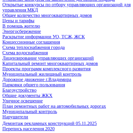
Открытые конкурсы по отбору управляющих организаций для
управления МКД
Общее количество многоквартирных домов
Цены и тарифы
В помощь жителю
Энергосбережение
Раскрытие информации УО, ТСЖ, ЖСК
Концессионные соглашения
Схема теплоснабжения города
Схема водоснабжения
Лицензирование управляющих организаций
Капитальный ремонт многоквартирных домов
Проекты программ комплексного развития
Муниципальный жилищный контроль
Дорожное движение г.Владимира
Парковки общего пользования
Благоустройство
Общие документы ЖКХ
Уличное освещение
План ремонтных работ на автомобильных дорогах
Муниципальный контроль
Нарушители
Демонтаж рекламных конструкций 05.11.2025
Перепись населения 2020