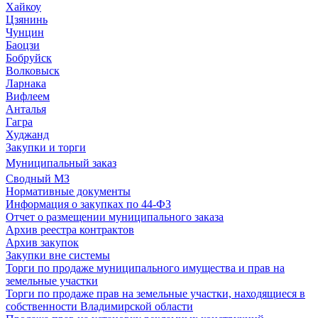
Хайкоу
Цзянинь
Чунцин
Баоцзи
Бобруйск
Волковыск
Ларнака
Вифлеем
Анталья
Гагра
Худжанд
Закупки и торги
Муниципальный заказ
Сводный МЗ
Нормативные документы
Информация о закупках по 44-ФЗ
Отчет о размещении муниципального заказа
Архив реестра контрактов
Архив закупок
Закупки вне системы
Торги по продаже муниципального имущества и прав на
земельные участки
Торги по продаже прав на земельные участки, находящиеся в
собственности Владимирской области