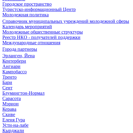
Городское пространство
Туристско-информационный Центр
Молодежная политика
Справочник муниципальных учреждений молодежной сферы
Календарь мероприятий
Молодежные общественные структуры
Реестр НКО - получателей поддержки
Международные отношения
Города партнеры
Эрланген, Йена
Кентербери
Ангиари
Кампобассо
Тренто
Бари
Сент
Блумингтон-Нормал
Сарасота
Мэрион
Керава
Скиве
Еленя Гура
Усти-на-лабе
Кырджали