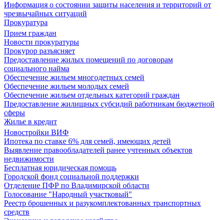
Информация о состоянии защиты населения и территорий от
чрезвычайных ситуаций
Прокуратура
Прием граждан
Новости прокуратуры
Прокурор разъясняет
Предоставление жилых помещений по договорам
социального найма
Обеспечение жильем многодетных семей
Обеспечение жильем молодых семей
Обеспечение жильем отдельных категорий граждан
Предоставление жилищных субсидий работникам бюджетной
сферы
Жилье в кредит
Новостройки ВИФ
Ипотека по ставке 6% для семей, имеющих детей
Выявление правообладателей ранее учтенных объектов
недвижимости
Бесплатная юридическая помощь
Городской фонд социальной поддержки
Отделение ПФР по Владимирской области
Голосование "Народный участковый"
Реестр брошенных и разукомплектованных транспортных
средств