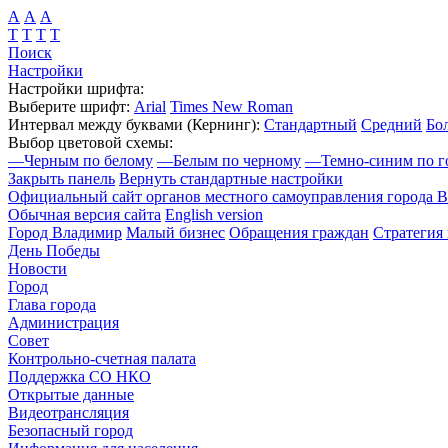
А
А
А
Т
Т
Т
Т
Поиск
Настройки
Настройки шрифта:
Выберите шрифт:
Arial
Times New Roman
Интервал между буквами
(Кернинг)
:
Стандартный
Средний
Бо
Выбор цветовой схемы:
—
Черным по белому
—
Белым по черному
—
Темно-синим по г
Закрыть панель
Вернуть стандартные настройки
Официальный сайт органов местного самоуправления города 
Обычная версия сайта
English version
Город Владимир
Малый бизнес
Обращения граждан
Стратегия 
День Победы
Новости
Город
Глава города
Администрация
Совет
Контрольно-счетная палата
Поддержка СО НКО
Открытые данные
Видеотрансляция
Безопасный город