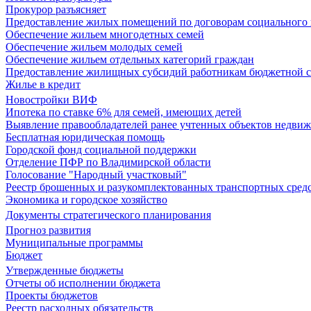
Прокурор разъясняет
Предоставление жилых помещений по договорам социального
Обеспечение жильем многодетных семей
Обеспечение жильем молодых семей
Обеспечение жильем отдельных категорий граждан
Предоставление жилищных субсидий работникам бюджетной 
Жилье в кредит
Новостройки ВИФ
Ипотека по ставке 6% для семей, имеющих детей
Выявление правообладателей ранее учтенных объектов недви
Бесплатная юридическая помощь
Городской фонд социальной поддержки
Отделение ПФР по Владимирской области
Голосование "Народный участковый"
Реестр брошенных и разукомплектованных транспортных сред
Экономика и городское хозяйство
Документы стратегического планирования
Прогноз развития
Муниципальные программы
Бюджет
Утвержденные бюджеты
Отчеты об исполнении бюджета
Проекты бюджетов
Реестр расходных обязательств