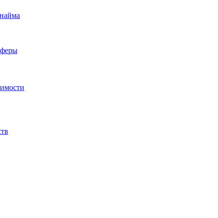
 найма
сферы
жимости
ств