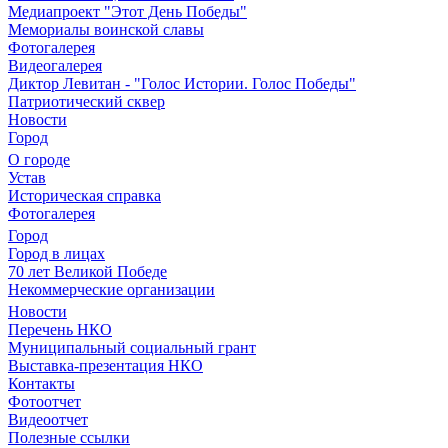
Медиапроект "Этот День Победы"
Мемориалы воинской славы
Фотогалерея
Видеогалерея
Диктор Левитан - "Голос Истории. Голос Победы"
Патриотический сквер
Новости
Город
О городе
Устав
Историческая справка
Фотогалерея
Город
Город в лицах
70 лет Великой Победе
Некоммерческие организации
Новости
Перечень НКО
Муниципальный социальный грант
Выставка-презентация НКО
Контакты
Фотоотчет
Видеоотчет
Полезные ссылки