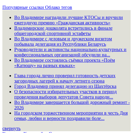
Популярные ссылки
Облако тегов
Во Владимире наградили лучшие КТОСы и вручили
ежегодную премию «Гражданская активность»
Владимирские дошколята встретились в финале
общегородской спортивной эстафеты
Во Владимире с деловым и дружеским визитом
побывала делегация из Республики Беларусь
Руководители и активисты национально-культурных и
конфессиональных организаций обсудили на...
Во Владимире состоялись съёмки проекта «Поём
«Катюшу» на разных языках»
Глава города лично проверил готовность детских
загородных лагерей к началу летнего сезона
Город Владимир принял делегацию из Шахтёрска
О безопасности избирательных участков в период
проведения выборов депутатов Совета народн...
Во Владимире завершается большой дорожный ремонт -
2026
На городском торжественном мероприятии в честь Дня
семьи, любви и верности поздравили боле...
свернуть