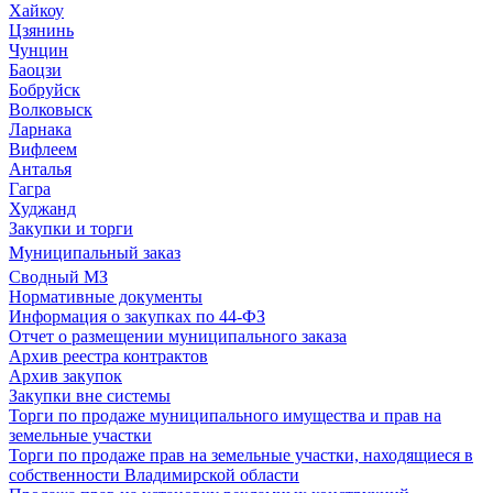
Хайкоу
Цзянинь
Чунцин
Баоцзи
Бобруйск
Волковыск
Ларнака
Вифлеем
Анталья
Гагра
Худжанд
Закупки и торги
Муниципальный заказ
Сводный МЗ
Нормативные документы
Информация о закупках по 44-ФЗ
Отчет о размещении муниципального заказа
Архив реестра контрактов
Архив закупок
Закупки вне системы
Торги по продаже муниципального имущества и прав на
земельные участки
Торги по продаже прав на земельные участки, находящиеся в
собственности Владимирской области