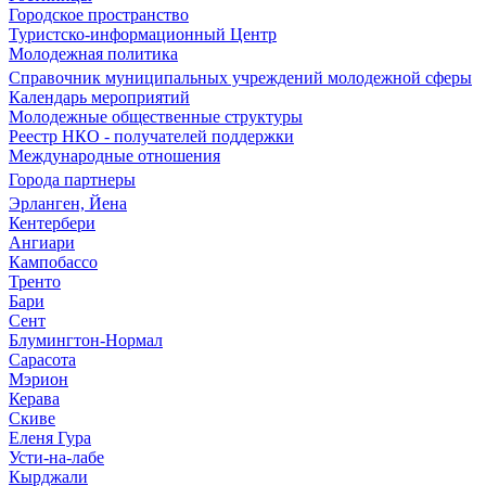
Городское пространство
Туристско-информационный Центр
Молодежная политика
Справочник муниципальных учреждений молодежной сферы
Календарь мероприятий
Молодежные общественные структуры
Реестр НКО - получателей поддержки
Международные отношения
Города партнеры
Эрланген, Йена
Кентербери
Ангиари
Кампобассо
Тренто
Бари
Сент
Блумингтон-Нормал
Сарасота
Мэрион
Керава
Скиве
Еленя Гура
Усти-на-лабе
Кырджали