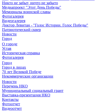
Никто не забыт, ничто не забыто
Медиапроект "Этот День Победы"
Мемориалы воинской славы
Фотогалерея
Видеогалерея
Диктор Левитан - "Голос Истории. Голос Победы"
Патриотический сквер
Новости
Город
О городе
Устав
Историческая справка
Фотогалерея
Город
Город в лицах
70 лет Великой Победе
Некоммерческие организации
Новости
Перечень НКО
Муниципальный социальный грант
Выставка-презентация НКО
Контакты
Фотоотчет
Видеоотчет