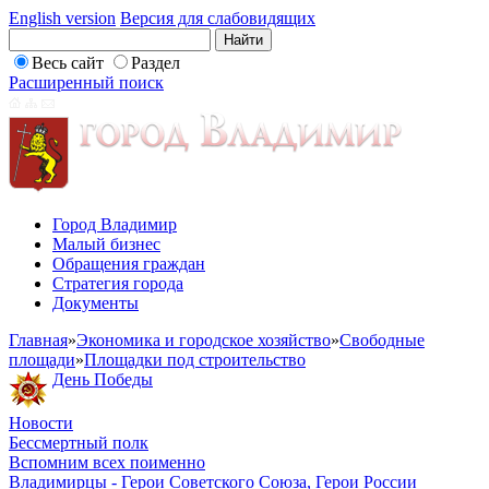
English version
Версия для слабовидящих
Весь сайт
Раздел
Расширенный поиск
Город Владимир
Малый бизнес
Обращения граждан
Стратегия города
Документы
Главная
»
Экономика и городское хозяйство
»
Свободные
площади
»
Площадки под строительство
День Победы
Новости
Бессмертный полк
Вспомним всех поименно
Владимирцы - Герои Советского Союза, Герои России