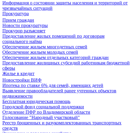
Информация о состоянии защиты населения и территорий от
чрезвычайных ситуаций
Прокуратура
Прием граждан
Новости прокуратуры
Прокурор разъясняет
Предоставление жилых помещений по договорам
социального найма
Обеспечение жильем многодетных семей
Обеспечение жильем молодых семей
Обеспечение жильем отдельных категорий граждан
Предоставление жилищных субсидий работникам бюджетной
сферы
Жилье в кредит
Новостройки ВИФ
Ипотека по ставке 6% для семей, имеющих детей
Выявление правообладателей ранее учтенных объектов
недвижимости
Бесплатная юридическая помощь
Городской фонд социальной поддержки
Отделение ПФР по Владимирской области
Голосование "Народный участковый"
Реестр брошенных и разукомплектованных транспортных
средств