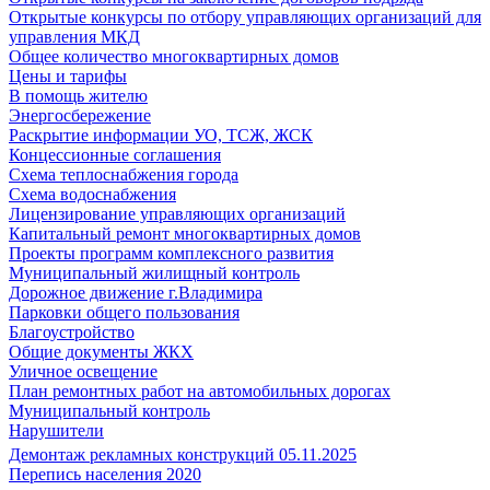
Открытые конкурсы по отбору управляющих организаций для
управления МКД
Общее количество многоквартирных домов
Цены и тарифы
В помощь жителю
Энергосбережение
Раскрытие информации УО, ТСЖ, ЖСК
Концессионные соглашения
Схема теплоснабжения города
Схема водоснабжения
Лицензирование управляющих организаций
Капитальный ремонт многоквартирных домов
Проекты программ комплексного развития
Муниципальный жилищный контроль
Дорожное движение г.Владимира
Парковки общего пользования
Благоустройство
Общие документы ЖКХ
Уличное освещение
План ремонтных работ на автомобильных дорогах
Муниципальный контроль
Нарушители
Демонтаж рекламных конструкций 05.11.2025
Перепись населения 2020