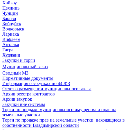
Хайкоу
Цзянинь
Чунцин
Баоцзи
Бобруйск
Волковыск
Ларнака
Вифлеем
Анталья
Гагра
Худжанд
Закупки и торги
Муниципальный заказ
Сводный МЗ
Нормативные документы
Информация о закупках по 44-ФЗ
Отчет о размещении муниципального заказа
Архив реестра контрактов
Архив закупок
Закупки вне системы
Торги по продаже муниципального имущества и прав на
земельные участки
Торги по продаже прав на земельные участки, находящиеся в
собственности Владимирской области