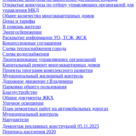
Открытые конкурсы по отбору управляющих организаций для
управления МКД
Общее количество многоквартирных домов
Цены и тарифы
В помощь жителю
Энергосбережение
Раскрытие информации УО, ТСЖ, ЖСК
Концессионные соглашения
Схема теплоснабжения города
Схема водоснабжения
Лицензирование управляющих организаций
Капитальный ремонт многоквартирных домов
Проекты программ комплексного развития
Муниципальный жилищный контроль
Дорожное движение г.Владимира
Парковки общего пользования
Благоустройство
Общие документы ЖКХ
Уличное освещение
План ремонтных работ на автомобильных дорогах
Муниципальный контроль
Нарушители
Демонтаж рекламных конструкций 05.11.2025
Перепись населения 2020