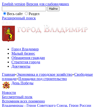
English version
Версия для слабовидящих
Весь сайт
Раздел
Расширенный поиск
Город Владимир
Малый бизнес
Обращения граждан
Стратегия города
Документы
Главная
»
Экономика и городское хозяйство
»
Свободные
площади
»
Площадки под строительство
День Победы
Новости
Бессмертный полк
Вспомним всех поименно
Владимирцы - Герои Советского Союза, Герои России