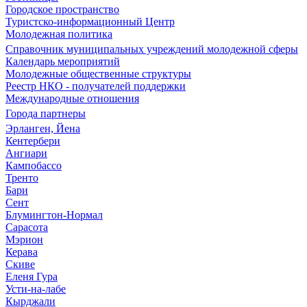
Городское пространство
Туристско-информационный Центр
Молодежная политика
Справочник муниципальных учреждений молодежной сферы
Календарь мероприятий
Молодежные общественные структуры
Реестр НКО - получателей поддержки
Международные отношения
Города партнеры
Эрланген, Йена
Кентербери
Ангиари
Кампобассо
Тренто
Бари
Сент
Блумингтон-Нормал
Сарасота
Мэрион
Керава
Скиве
Еленя Гура
Усти-на-лабе
Кырджали