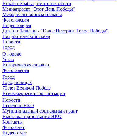
Никто не забыт, ничто не забыто
Медиапроект "Этот День Победы"
Мемориалы воинской славы
Фотогалерея
Видеогалерея
Диктор Левитан - "Голос Истории. Голос Победы"
Патриотический сквер
Новости
Город
О городе
Устав
Историческая справка
Фотогалерея
Город
Город в лицах
70 лет Великой Победе
Некоммерческие организации
Новости
Перечень НКО
Муниципальный социальный грант
Выставка-презентация НКО
Контакты
Фотоотчет
Видеоотчет