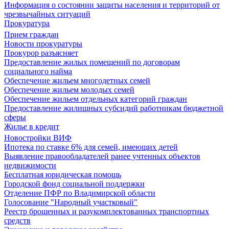
Информация о состоянии защиты населения и территорий от
чрезвычайных ситуаций
Прокуратура
Прием граждан
Новости прокуратуры
Прокурор разъясняет
Предоставление жилых помещений по договорам
социального найма
Обеспечение жильем многодетных семей
Обеспечение жильем молодых семей
Обеспечение жильем отдельных категорий граждан
Предоставление жилищных субсидий работникам бюджетной
сферы
Жилье в кредит
Новостройки ВИФ
Ипотека по ставке 6% для семей, имеющих детей
Выявление правообладателей ранее учтенных объектов
недвижимости
Бесплатная юридическая помощь
Городской фонд социальной поддержки
Отделение ПФР по Владимирской области
Голосование "Народный участковый"
Реестр брошенных и разукомплектованных транспортных
средств