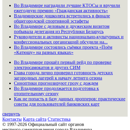
Во Владимире наградили лучшие КТОСы и вручили
ежегодную премию «Гражданская активность»
Владимирские дошколята встретились в финале
общегородской спортивной эстафеты
Во Владимире с деловым и дружеским визитом
побывала делегация из Республики Беларусь
Руководители и активисты национально-культурных и
конфессиональных организаций обсудили на...
Во Владимире состоялись съёмки проекта «Поём
«Катюшу» на разных языках»
Во Владимире прошёл первый рейд по проверке
электросамокатов и других СИМ
Глава города лично проверил готовность детских
загородных лагерей к началу летнего сезона
Синоптики прогнозируют грозу с дождем
Во Владимире продолжается подготовка к
отопительному сезону
Как не попасть в базу данных дропперов: практические
советы для пользователей банковских карт
свернуть
Контакты
Карта сайта
Статистика
© 1997-2026 Официальный сайт органов
местного самоуправления города Владимира