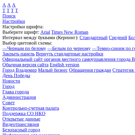
А
А
А
Т
Т
Т
Т
Поиск
Настройки
Настройки шрифта:
Выберите шрифт:
Arial
Times New Roman
Интервал между буквами
(Кернинг)
:
Стандартный
Средний
Бо
Выбор цветовой схемы:
—
Черным по белому
—
Белым по черному
—
Темно-синим по г
Закрыть панель
Вернуть стандартные настройки
Официальный сайт органов местного самоуправления города 
Обычная версия сайта
English version
Город Владимир
Малый бизнес
Обращения граждан
Стратегия 
День Победы
Новости
Город
Глава города
Администрация
Совет
Контрольно-счетная палата
Поддержка СО НКО
Открытые данные
Видеотрансляция
Безопасный город