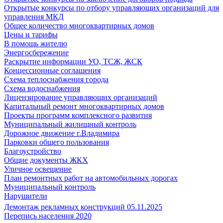
Открытые конкурсы по отбору управляющих организаций для
управления МКД
Общее количество многоквартирных домов
Цены и тарифы
В помощь жителю
Энергосбережение
Раскрытие информации УО, ТСЖ, ЖСК
Концессионные соглашения
Схема теплоснабжения города
Схема водоснабжения
Лицензирование управляющих организаций
Капитальный ремонт многоквартирных домов
Проекты программ комплексного развития
Муниципальный жилищный контроль
Дорожное движение г.Владимира
Парковки общего пользования
Благоустройство
Общие документы ЖКХ
Уличное освещение
План ремонтных работ на автомобильных дорогах
Муниципальный контроль
Нарушители
Демонтаж рекламных конструкций 05.11.2025
Перепись населения 2020