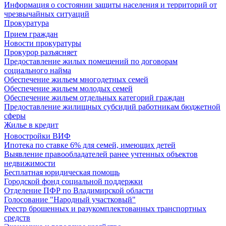
Информация о состоянии защиты населения и территорий от
чрезвычайных ситуаций
Прокуратура
Прием граждан
Новости прокуратуры
Прокурор разъясняет
Предоставление жилых помещений по договорам
социального найма
Обеспечение жильем многодетных семей
Обеспечение жильем молодых семей
Обеспечение жильем отдельных категорий граждан
Предоставление жилищных субсидий работникам бюджетной
сферы
Жилье в кредит
Новостройки ВИФ
Ипотека по ставке 6% для семей, имеющих детей
Выявление правообладателей ранее учтенных объектов
недвижимости
Бесплатная юридическая помощь
Городской фонд социальной поддержки
Отделение ПФР по Владимирской области
Голосование "Народный участковый"
Реестр брошенных и разукомплектованных транспортных
средств