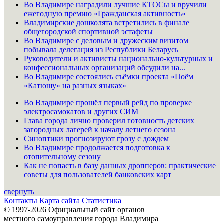
Во Владимире наградили лучшие КТОСы и вручили
ежегодную премию «Гражданская активность»
Владимирские дошколята встретились в финале
общегородской спортивной эстафеты
Во Владимире с деловым и дружеским визитом
побывала делегация из Республики Беларусь
Руководители и активисты национально-культурных и
конфессиональных организаций обсудили на...
Во Владимире состоялись съёмки проекта «Поём
«Катюшу» на разных языках»
Во Владимире прошёл первый рейд по проверке
электросамокатов и других СИМ
Глава города лично проверил готовность детских
загородных лагерей к началу летнего сезона
Синоптики прогнозируют грозу с дождем
Во Владимире продолжается подготовка к
отопительному сезону
Как не попасть в базу данных дропперов: практические
советы для пользователей банковских карт
свернуть
Контакты
Карта сайта
Статистика
© 1997-2026 Официальный сайт органов
местного самоуправления города Владимира