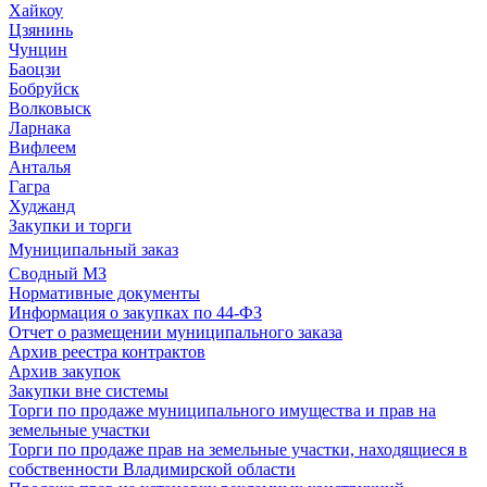
Хайкоу
Цзянинь
Чунцин
Баоцзи
Бобруйск
Волковыск
Ларнака
Вифлеем
Анталья
Гагра
Худжанд
Закупки и торги
Муниципальный заказ
Сводный МЗ
Нормативные документы
Информация о закупках по 44-ФЗ
Отчет о размещении муниципального заказа
Архив реестра контрактов
Архив закупок
Закупки вне системы
Торги по продаже муниципального имущества и прав на
земельные участки
Торги по продаже прав на земельные участки, находящиеся в
собственности Владимирской области