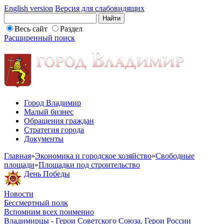
English version
Версия для слабовидящих
Весь сайт
Раздел
Расширенный поиск
Город Владимир
Малый бизнес
Обращения граждан
Стратегия города
Документы
Главная
»
Экономика и городское хозяйство
»
Свободные
площади
»
Площадки под строительство
День Победы
Новости
Бессмертный полк
Вспомним всех поименно
Владимирцы - Герои Советского Союза, Герои России