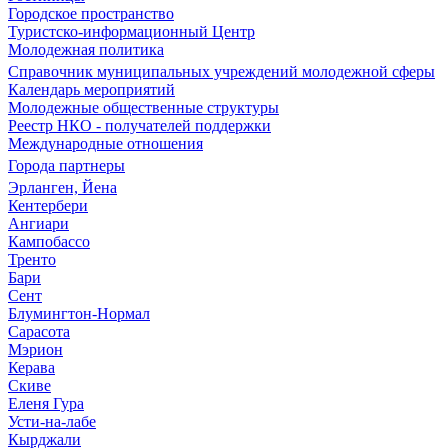
Городское пространство
Туристско-информационный Центр
Молодежная политика
Справочник муниципальных учреждений молодежной сферы
Календарь мероприятий
Молодежные общественные структуры
Реестр НКО - получателей поддержки
Международные отношения
Города партнеры
Эрланген, Йена
Кентербери
Ангиари
Кампобассо
Тренто
Бари
Сент
Блумингтон-Нормал
Сарасота
Мэрион
Керава
Скиве
Еленя Гура
Усти-на-лабе
Кырджали