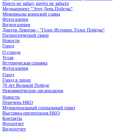
Никто не забыт, ничто не забыто
Медиапроект "Этот День Победы"
Мемориалы воинской славы
Фотогалерея
Видеогалерея
Диктор Левитан - "Голос Истории. Голос Победы"
Патриотический сквер
Новости
Город
О городе
Устав
Историческая справка
Фотогалерея
Город
Город в лицах
70 лет Великой Победе
Некоммерческие организации
Новости
Перечень НКО
Муниципальный социальный грант
Выставка-презентация НКО
Контакты
Фотоотчет
Видеоотчет