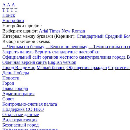
А
А
А
Т
Т
Т
Т
Поиск
Настройки
Настройки шрифта:
Выберите шрифт:
Arial
Times New Roman
Интервал между буквами
(Кернинг)
:
Стандартный
Средний
Бо
Выбор цветовой схемы:
—
Черным по белому
—
Белым по черному
—
Темно-синим по г
Закрыть панель
Вернуть стандартные настройки
Официальный сайт органов местного самоуправления города 
Обычная версия сайта
English version
Город Владимир
Малый бизнес
Обращения граждан
Стратегия 
День Победы
Новости
Город
Глава города
Администрация
Совет
Контрольно-счетная палата
Поддержка СО НКО
Открытые данные
Видеотрансляция
Безопасный город