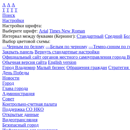
А
А
А
Т
Т
Т
Т
Поиск
Настройки
Настройки шрифта:
Выберите шрифт:
Arial
Times New Roman
Интервал между буквами
(Кернинг)
:
Стандартный
Средний
Бо
Выбор цветовой схемы:
—
Черным по белому
—
Белым по черному
—
Темно-синим по г
Закрыть панель
Вернуть стандартные настройки
Официальный сайт органов местного самоуправления города 
Обычная версия сайта
English version
Город Владимир
Малый бизнес
Обращения граждан
Стратегия 
День Победы
Новости
Город
Глава города
Администрация
Совет
Контрольно-счетная палата
Поддержка СО НКО
Открытые данные
Видеотрансляция
Безопасный город