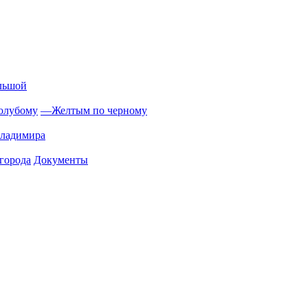
льшой
олубому
—
Желтым по черному
Владимира
города
Документы