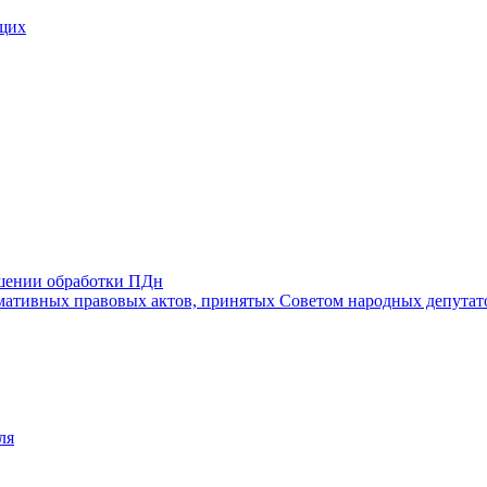
щих
ошении обработки ПДн
ативных правовых актов, принятых Советом народных депутат
ля