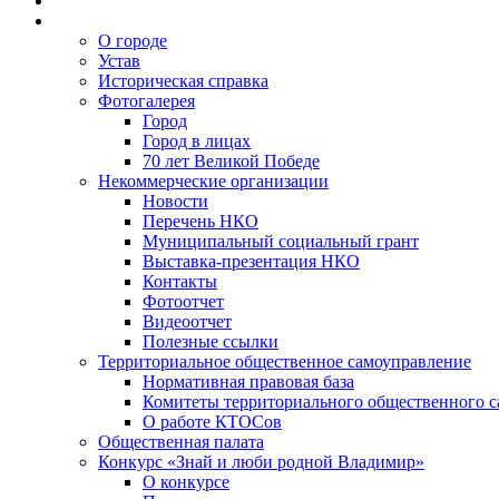
О городе
Устав
Историческая справка
Фотогалерея
Город
Город в лицах
70 лет Великой Победе
Некоммерческие организации
Новости
Перечень НКО
Муниципальный социальный грант
Выставка-презентация НКО
Контакты
Фотоотчет
Видеоотчет
Полезные ссылки
Территориальное общественное самоуправление
Нормативная правовая база
Комитеты территориального общественного 
О работе КТОСов
Общественная палата
Конкурс «Знай и люби родной Владимир»
О конкурсе