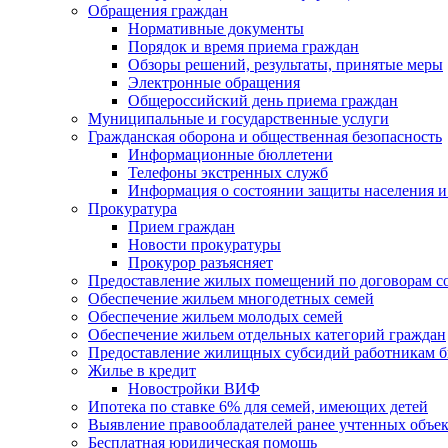
Обращения граждан
Нормативные документы
Порядок и время приема граждан
Обзоры решений, результаты, принятые меры
Электронные обращения
Общероссийский день приема граждан
Муниципальные и государственные услуги
Гражданская оборона и общественная безопасность
Информационные бюллетени
Телефоны экстренных служб
Информация о состоянии защиты населения и
Прокуратура
Прием граждан
Новости прокуратуры
Прокурор разъясняет
Предоставление жилых помещений по договорам с
Обеспечение жильем многодетных семей
Обеспечение жильем молодых семей
Обеспечение жильем отдельных категорий граждан
Предоставление жилищных субсидий работникам 
Жилье в кредит
Новостройки ВИФ
Ипотека по ставке 6% для семей, имеющих детей
Выявление правообладателей ранее учтенных объе
Бесплатная юридическая помощь