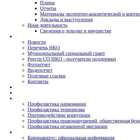
Планы
Отчеты
Материалы экспертно-аналитической и контр
Доклады и выступления
Иная деятельность
Сведения о доходах и имуществе
Новости
Перечень НКО
Муниципальный социальный грант
Реестр СО НКО - получатели поддержки
Фотоотчет
Видеоотчет
Полезные ссылки
Контакты
Профилактика наркомании
Профилактика терроризма
Противодействие коррупции
Профилактика правонарушений, общественная безо
Профилактика незаконной миграции
Коронавирус: официальная информация