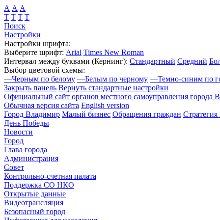
А
А
А
Т
Т
Т
Т
Поиск
Настройки
Настройки шрифта:
Выберите шрифт:
Arial
Times New Roman
Интервал между буквами
(Кернинг)
:
Стандартный
Средний
Бо
Выбор цветовой схемы:
—
Черным по белому
—
Белым по черному
—
Темно-синим по г
Закрыть панель
Вернуть стандартные настройки
Официальный сайт органов местного самоуправления города 
Обычная версия сайта
English version
Город Владимир
Малый бизнес
Обращения граждан
Стратегия 
День Победы
Новости
Город
Глава города
Администрация
Совет
Контрольно-счетная палата
Поддержка СО НКО
Открытые данные
Видеотрансляция
Безопасный город