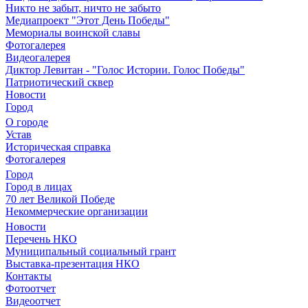
Никто не забыт, ничто не забыто
Медиапроект "Этот День Победы"
Мемориалы воинской славы
Фотогалерея
Видеогалерея
Диктор Левитан - "Голос Истории. Голос Победы"
Патриотический сквер
Новости
Город
О городе
Устав
Историческая справка
Фотогалерея
Город
Город в лицах
70 лет Великой Победе
Некоммерческие организации
Новости
Перечень НКО
Муниципальный социальный грант
Выставка-презентация НКО
Контакты
Фотоотчет
Видеоотчет