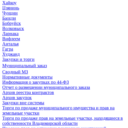
Хайкоу
Цзянинь
Чунцин
Баоцзи
Бобруйск
Волковыск
Ларнака
Вифлеем
Анталья
Гагра
Худжанд
Закупки и торги
Муниципальный заказ
Сводный МЗ
Нормативные документы
Информация о закупках по 44-ФЗ
Отчет о размещении муниципального заказа
Архив реестра контрактов
Архив закупок
Закупки вне системы
Торги по продаже муниципального имущества и прав на
земельные участки
Торги по продаже прав на земельные участки, находящиеся в
собственности Владимирской области