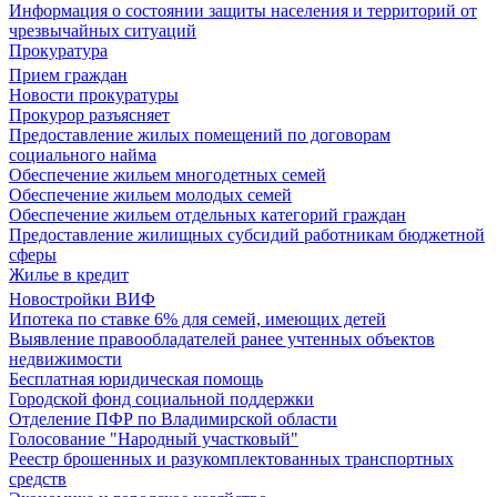
Информация о состоянии защиты населения и территорий от
чрезвычайных ситуаций
Прокуратура
Прием граждан
Новости прокуратуры
Прокурор разъясняет
Предоставление жилых помещений по договорам
социального найма
Обеспечение жильем многодетных семей
Обеспечение жильем молодых семей
Обеспечение жильем отдельных категорий граждан
Предоставление жилищных субсидий работникам бюджетной
сферы
Жилье в кредит
Новостройки ВИФ
Ипотека по ставке 6% для семей, имеющих детей
Выявление правообладателей ранее учтенных объектов
недвижимости
Бесплатная юридическая помощь
Городской фонд социальной поддержки
Отделение ПФР по Владимирской области
Голосование "Народный участковый"
Реестр брошенных и разукомплектованных транспортных
средств