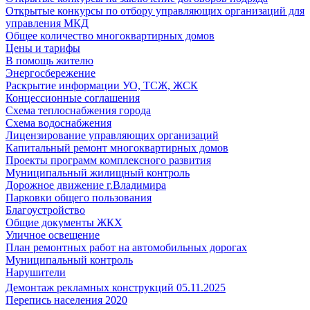
Открытые конкурсы по отбору управляющих организаций для
управления МКД
Общее количество многоквартирных домов
Цены и тарифы
В помощь жителю
Энергосбережение
Раскрытие информации УО, ТСЖ, ЖСК
Концессионные соглашения
Схема теплоснабжения города
Схема водоснабжения
Лицензирование управляющих организаций
Капитальный ремонт многоквартирных домов
Проекты программ комплексного развития
Муниципальный жилищный контроль
Дорожное движение г.Владимира
Парковки общего пользования
Благоустройство
Общие документы ЖКХ
Уличное освещение
План ремонтных работ на автомобильных дорогах
Муниципальный контроль
Нарушители
Демонтаж рекламных конструкций 05.11.2025
Перепись населения 2020