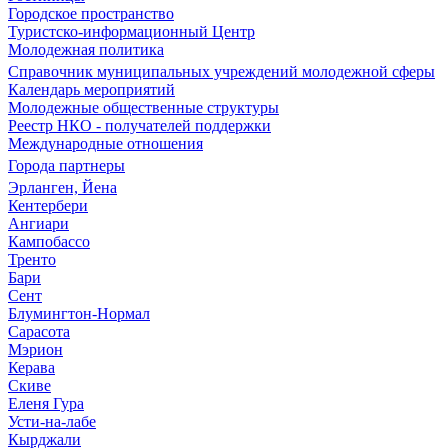
Городское пространство
Туристско-информационный Центр
Молодежная политика
Справочник муниципальных учреждений молодежной сферы
Календарь мероприятий
Молодежные общественные структуры
Реестр НКО - получателей поддержки
Международные отношения
Города партнеры
Эрланген, Йена
Кентербери
Ангиари
Кампобассо
Тренто
Бари
Сент
Блумингтон-Нормал
Сарасота
Мэрион
Керава
Скиве
Еленя Гура
Усти-на-лабе
Кырджали