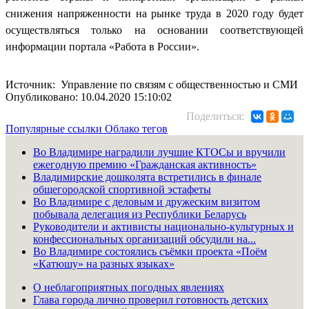
снижения напряженности на рынке труда в 2020 году будет
осуществляться только на основании соответствующей
информации портала «Работа в России».
Источник: Управление по связям с общественностью и СМИ
Опубликовано: 10.04.2020 15:10:02
Поделиться:
Популярные ссылки
Облако тегов
Во Владимире наградили лучшие КТОСы и вручили
ежегодную премию «Гражданская активность»
Владимирские дошколята встретились в финале
общегородской спортивной эстафеты
Во Владимире с деловым и дружеским визитом
побывала делегация из Республики Беларусь
Руководители и активисты национально-культурных и
конфессиональных организаций обсудили на...
Во Владимире состоялись съёмки проекта «Поём
«Катюшу» на разных языках»
О неблагоприятных погодных явлениях
Глава города лично проверил готовность детских