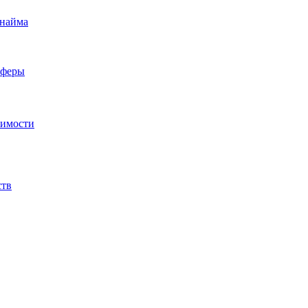
 найма
сферы
жимости
ств