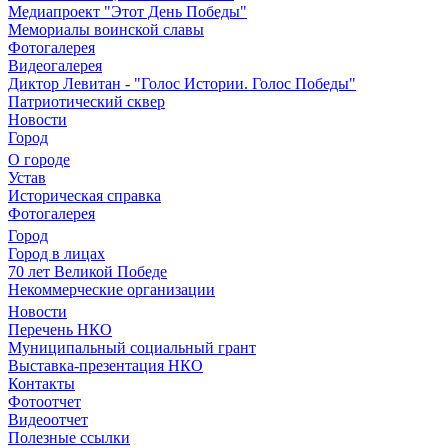
Медиапроект "Этот День Победы"
Мемориалы воинской славы
Фотогалерея
Видеогалерея
Диктор Левитан - "Голос Истории. Голос Победы"
Патриотический сквер
Новости
Город
О городе
Устав
Историческая справка
Фотогалерея
Город
Город в лицах
70 лет Великой Победе
Некоммерческие организации
Новости
Перечень НКО
Муниципальный социальный грант
Выставка-презентация НКО
Контакты
Фотоотчет
Видеоотчет
Полезные ссылки