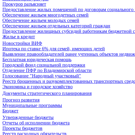
Прокурор разъясняет
Предоставление жилых помещений по договорам социального
Обеспечение жильем многодетных семей
Обеспечение жильем молодых семей
Обеспечение жильем отдельных категорий граждан
Предоставление жилищных субсидий работникам бюджетной 
Жилье в кредит
Новостройки ВИФ
Ипотека по ставке 6% для семей, имеющих детей
Выявление правообладателей ранее учтенных объектов недви
Бесплатная юридическая помощь
Городской фонд социальной поддержки
Отделение ПФР по Владимирской области
Голосование "Народный участковый"
Реестр брошенных и разукомплектованных транспортных сред
Экономика и городское хозяйство
Документы стратегического планирования
Прогноз развития
Муниципальные программы
Бюджет
Утвержденные бюджеты
Отчеты об исполнении бюджета
Проекты бюджетов
Реестр расходных обязательств