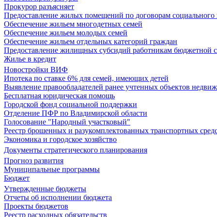
Прокурор разъясняет
Предоставление жилых помещений по договорам социального
Обеспечение жильем многодетных семей
Обеспечение жильем молодых семей
Обеспечение жильем отдельных категорий граждан
Предоставление жилищных субсидий работникам бюджетной 
Жилье в кредит
Новостройки ВИФ
Ипотека по ставке 6% для семей, имеющих детей
Выявление правообладателей ранее учтенных объектов недви
Бесплатная юридическая помощь
Городской фонд социальной поддержки
Отделение ПФР по Владимирской области
Голосование "Народный участковый"
Реестр брошенных и разукомплектованных транспортных сред
Экономика и городское хозяйство
Документы стратегического планирования
Прогноз развития
Муниципальные программы
Бюджет
Утвержденные бюджеты
Отчеты об исполнении бюджета
Проекты бюджетов
Реестр расходных обязательств