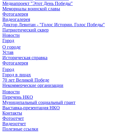
Медиапроект "Этот День Победы"
Мемориалы воинской славы
Фотогалерея
Видеогалерея
Диктор Левитан - "Голос Истории. Голос Победы"
Патриотический сквер
Новости
Город
О городе
Устав
Историческая справка
Фотогалерея
Город
Город в лицах
70 лет Великой Победе
Некоммерческие организации
Новости
Перечень НКО
Муниципальный социальный грант
Выставка-презентация НКО
Контакты
Фотоотчет
Видеоотчет
Полезные ссылки