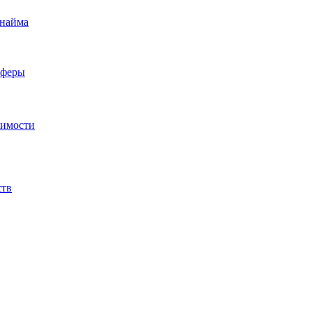
 найма
сферы
жимости
ств