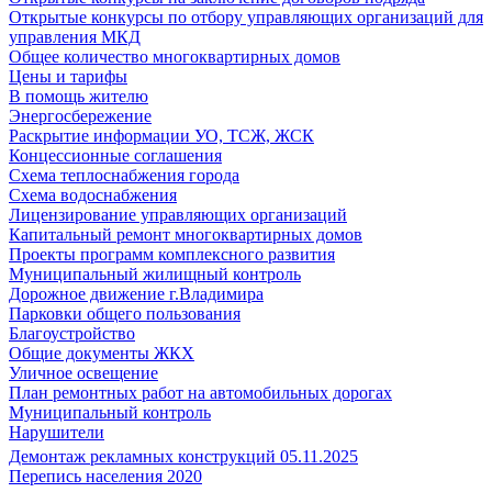
Открытые конкурсы по отбору управляющих организаций для
управления МКД
Общее количество многоквартирных домов
Цены и тарифы
В помощь жителю
Энергосбережение
Раскрытие информации УО, ТСЖ, ЖСК
Концессионные соглашения
Схема теплоснабжения города
Схема водоснабжения
Лицензирование управляющих организаций
Капитальный ремонт многоквартирных домов
Проекты программ комплексного развития
Муниципальный жилищный контроль
Дорожное движение г.Владимира
Парковки общего пользования
Благоустройство
Общие документы ЖКХ
Уличное освещение
План ремонтных работ на автомобильных дорогах
Муниципальный контроль
Нарушители
Демонтаж рекламных конструкций 05.11.2025
Перепись населения 2020