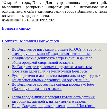
"Старый город")
. Для управляющих организаций,
выбравших раскрытие информации с использованием
официального сайта администрации города Владимира, такая
возможность предоставлена.
изменение: 16.10.2020 09:21:02
Возврат к списку
Популярные ссылки
Облако тегов
Во Владимире наградили лучшие КТОСы и вручили
ежегодную премию «Гражданская активность»
Владимирские дошколята встретились в финале
общегородской спортивной эстафеты
Во Владимире с деловым и дружеским визитом
побывала делегация из Республики Беларусь
Руководители и активисты национально-культурных и
конфессиональных организаций обсудили на...
Во Владимире состоялись съёмки проекта «Поём
«Катюшу» на разных языках»
Глава города лично проверил готовность детских
загородных лагерей к началу летнего сезона
Город Владимир принял делегацию из Шахтёрска