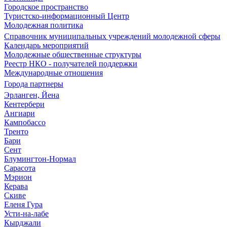
Городское пространство
Туристско-информационный Центр
Молодежная политика
Справочник муниципальных учреждений молодежной сферы
Календарь мероприятий
Молодежные общественные структуры
Реестр НКО - получателей поддержки
Международные отношения
Города партнеры
Эрланген, Йена
Кентербери
Ангиари
Кампобассо
Тренто
Бари
Сент
Блумингтон-Нормал
Сарасота
Мэрион
Керава
Скиве
Еленя Гура
Усти-на-лабе
Кырджали