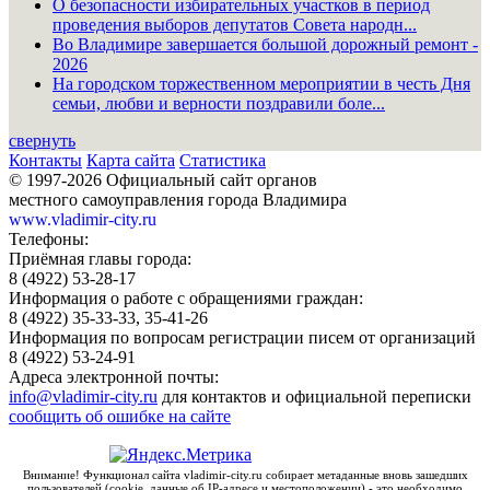
О безопасности избирательных участков в период
проведения выборов депутатов Совета народн...
Во Владимире завершается большой дорожный ремонт -
2026
На городском торжественном мероприятии в честь Дня
семьи, любви и верности поздравили боле...
свернуть
Контакты
Карта сайта
Статистика
© 1997-2026 Официальный сайт органов
местного самоуправления города Владимира
www.vladimir-city.ru
Телефоны:
Приёмная главы города:
8 (4922) 53-28-17
Информация о работе с обращениями граждан:
8 (4922) 35-33-33, 35-41-26
Информация по вопросам регистрации писем от организаций
8 (4922) 53-24-91
Адреса электронной почты:
info@vladimir-city.ru
для контактов и официальной переписки
сообщить об ошибке на сайте
Внимание! Функционал сайта vladimir-city.ru собирает метаданные вновь зашедших
пользователей (cookie, данные об IP-адресе и местоположении) - это необходимо