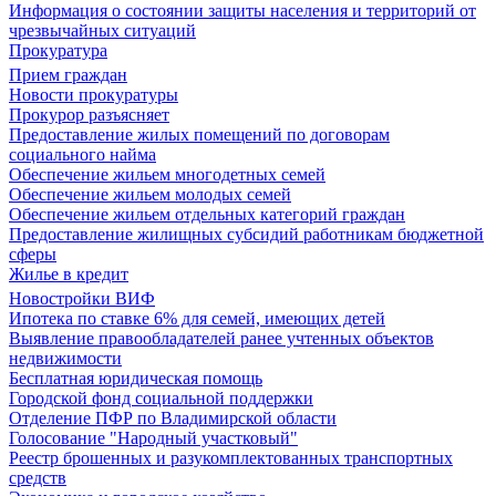
Информация о состоянии защиты населения и территорий от
чрезвычайных ситуаций
Прокуратура
Прием граждан
Новости прокуратуры
Прокурор разъясняет
Предоставление жилых помещений по договорам
социального найма
Обеспечение жильем многодетных семей
Обеспечение жильем молодых семей
Обеспечение жильем отдельных категорий граждан
Предоставление жилищных субсидий работникам бюджетной
сферы
Жилье в кредит
Новостройки ВИФ
Ипотека по ставке 6% для семей, имеющих детей
Выявление правообладателей ранее учтенных объектов
недвижимости
Бесплатная юридическая помощь
Городской фонд социальной поддержки
Отделение ПФР по Владимирской области
Голосование "Народный участковый"
Реестр брошенных и разукомплектованных транспортных
средств