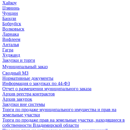
Хайкоу
Цзянинь
Чунцин
Баоцзи
Бобруйск
Волковыск
Ларнака
Вифлеем
Анталья
Гагра
Худжанд
Закупки и торги
Муниципальный заказ
Сводный МЗ
Нормативные документы
Информация о закупках по 44-ФЗ
Отчет о размещении муниципального заказа
Архив реестра контрактов
Архив закупок
Закупки вне системы
Торги по продаже муниципального имущества и прав на
земельные участки
Торги по продаже прав на земельные участки, находящиеся в
собственности Владимирской области