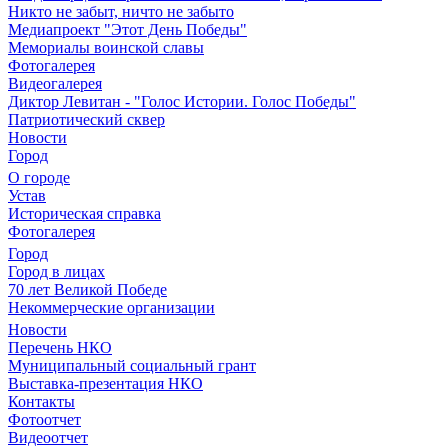
Никто не забыт, ничто не забыто
Медиапроект "Этот День Победы"
Мемориалы воинской славы
Фотогалерея
Видеогалерея
Диктор Левитан - "Голос Истории. Голос Победы"
Патриотический сквер
Новости
Город
О городе
Устав
Историческая справка
Фотогалерея
Город
Город в лицах
70 лет Великой Победе
Некоммерческие организации
Новости
Перечень НКО
Муниципальный социальный грант
Выставка-презентация НКО
Контакты
Фотоотчет
Видеоотчет