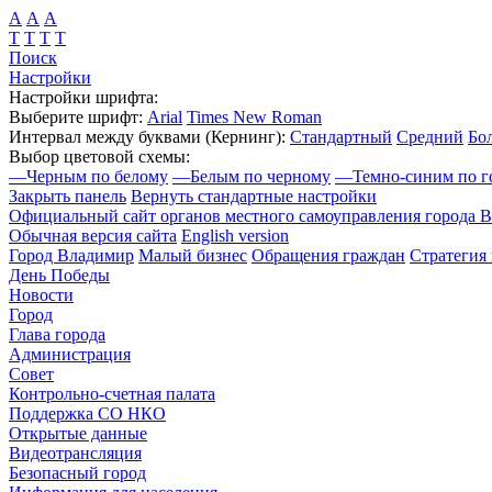
А
А
А
Т
Т
Т
Т
Поиск
Настройки
Настройки шрифта:
Выберите шрифт:
Arial
Times New Roman
Интервал между буквами
(Кернинг)
:
Стандартный
Средний
Бо
Выбор цветовой схемы:
—
Черным по белому
—
Белым по черному
—
Темно-синим по г
Закрыть панель
Вернуть стандартные настройки
Официальный сайт органов местного самоуправления города 
Обычная версия сайта
English version
Город Владимир
Малый бизнес
Обращения граждан
Стратегия 
День Победы
Новости
Город
Глава города
Администрация
Совет
Контрольно-счетная палата
Поддержка СО НКО
Открытые данные
Видеотрансляция
Безопасный город