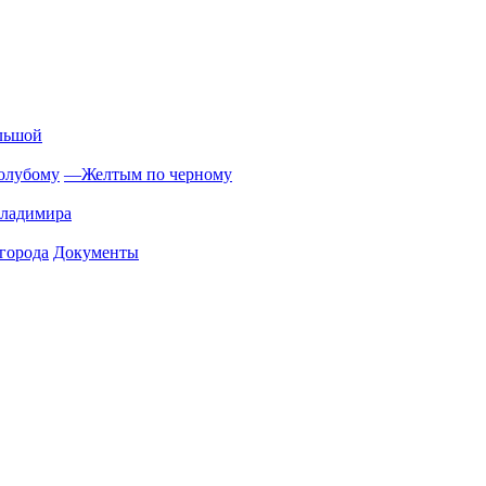
льшой
олубому
—
Желтым по черному
Владимира
города
Документы