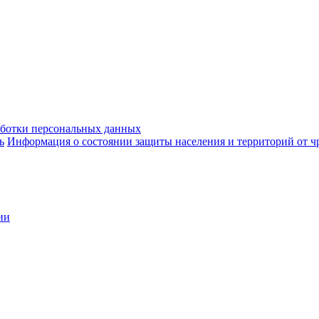
аботки персональных данных
ь
Информация о состоянии защиты населения и территорий от 
ии