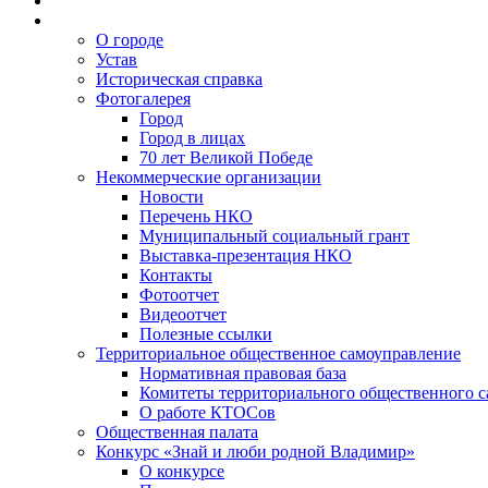
О городе
Устав
Историческая справка
Фотогалерея
Город
Город в лицах
70 лет Великой Победе
Некоммерческие организации
Новости
Перечень НКО
Муниципальный социальный грант
Выставка-презентация НКО
Контакты
Фотоотчет
Видеоотчет
Полезные ссылки
Территориальное общественное самоуправление
Нормативная правовая база
Комитеты территориального общественного 
О работе КТОСов
Общественная палата
Конкурс «Знай и люби родной Владимир»
О конкурсе