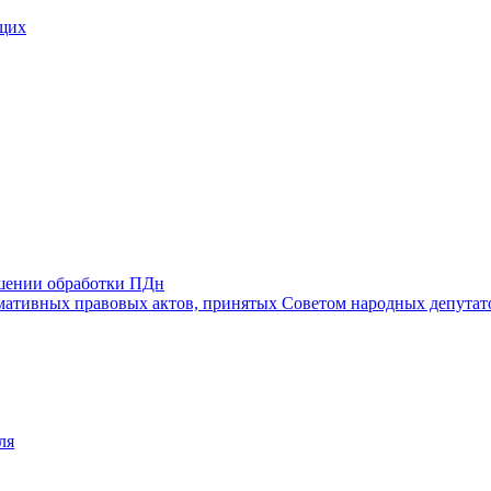
щих
ошении обработки ПДн
ативных правовых актов, принятых Советом народных депутат
ля