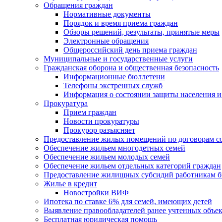
Обращения граждан
Нормативные документы
Порядок и время приема граждан
Обзоры решений, результаты, принятые меры
Электронные обращения
Общероссийский день приема граждан
Муниципальные и государственные услуги
Гражданская оборона и общественная безопасность
Информационные бюллетени
Телефоны экстренных служб
Информация о состоянии защиты населения и
Прокуратура
Прием граждан
Новости прокуратуры
Прокурор разъясняет
Предоставление жилых помещений по договорам с
Обеспечение жильем многодетных семей
Обеспечение жильем молодых семей
Обеспечение жильем отдельных категорий граждан
Предоставление жилищных субсидий работникам 
Жилье в кредит
Новостройки ВИФ
Ипотека по ставке 6% для семей, имеющих детей
Выявление правообладателей ранее учтенных объе
Бесплатная юридическая помощь