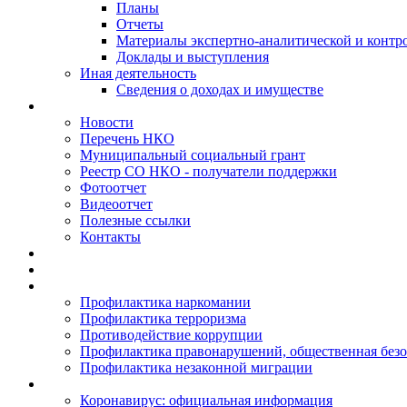
Планы
Отчеты
Материалы экспертно-аналитической и контр
Доклады и выступления
Иная деятельность
Сведения о доходах и имуществе
Новости
Перечень НКО
Муниципальный социальный грант
Реестр СО НКО - получатели поддержки
Фотоотчет
Видеоотчет
Полезные ссылки
Контакты
Профилактика наркомании
Профилактика терроризма
Противодействие коррупции
Профилактика правонарушений, общественная безо
Профилактика незаконной миграции
Коронавирус: официальная информация