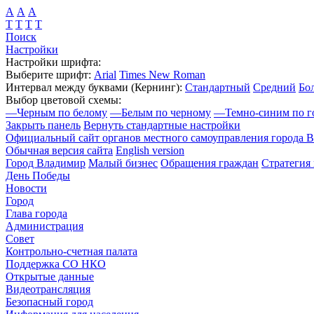
А
А
А
Т
Т
Т
Т
Поиск
Настройки
Настройки шрифта:
Выберите шрифт:
Arial
Times New Roman
Интервал между буквами
(Кернинг)
:
Стандартный
Средний
Бо
Выбор цветовой схемы:
—
Черным по белому
—
Белым по черному
—
Темно-синим по г
Закрыть панель
Вернуть стандартные настройки
Официальный сайт органов местного самоуправления города 
Обычная версия сайта
English version
Город Владимир
Малый бизнес
Обращения граждан
Стратегия 
День Победы
Новости
Город
Глава города
Администрация
Совет
Контрольно-счетная палата
Поддержка СО НКО
Открытые данные
Видеотрансляция
Безопасный город