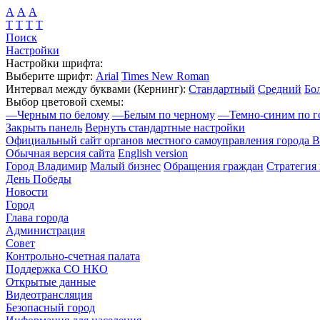
А
А
А
Т
Т
Т
Т
Поиск
Настройки
Настройки шрифта:
Выберите шрифт:
Arial
Times New Roman
Интервал между буквами
(Кернинг)
:
Стандартный
Средний
Бо
Выбор цветовой схемы:
—
Черным по белому
—
Белым по черному
—
Темно-синим по г
Закрыть панель
Вернуть стандартные настройки
Официальный сайт органов местного самоуправления города 
Обычная версия сайта
English version
Город Владимир
Малый бизнес
Обращения граждан
Стратегия 
День Победы
Новости
Город
Глава города
Администрация
Совет
Контрольно-счетная палата
Поддержка СО НКО
Открытые данные
Видеотрансляция
Безопасный город