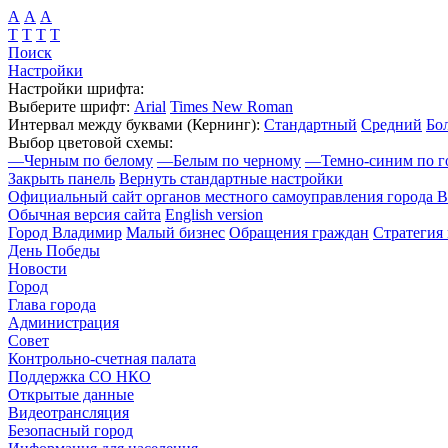
А
А
А
Т
Т
Т
Т
Поиск
Настройки
Настройки шрифта:
Выберите шрифт:
Arial
Times New Roman
Интервал между буквами
(Кернинг)
:
Стандартный
Средний
Бо
Выбор цветовой схемы:
—
Черным по белому
—
Белым по черному
—
Темно-синим по г
Закрыть панель
Вернуть стандартные настройки
Официальный сайт органов местного самоуправления города 
Обычная версия сайта
English version
Город Владимир
Малый бизнес
Обращения граждан
Стратегия 
День Победы
Новости
Город
Глава города
Администрация
Совет
Контрольно-счетная палата
Поддержка СО НКО
Открытые данные
Видеотрансляция
Безопасный город