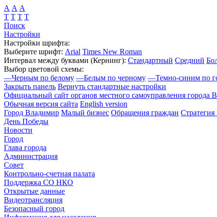
А
А
А
Т
Т
Т
Т
Поиск
Настройки
Настройки шрифта:
Выберите шрифт:
Arial
Times New Roman
Интервал между буквами
(Кернинг)
:
Стандартный
Средний
Бо
Выбор цветовой схемы:
—
Черным по белому
—
Белым по черному
—
Темно-синим по г
Закрыть панель
Вернуть стандартные настройки
Официальный сайт органов местного самоуправления города 
Обычная версия сайта
English version
Город Владимир
Малый бизнес
Обращения граждан
Стратегия 
День Победы
Новости
Город
Глава города
Администрация
Совет
Контрольно-счетная палата
Поддержка СО НКО
Открытые данные
Видеотрансляция
Безопасный город