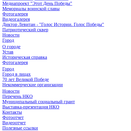
Медиапроект "Этот День Победы"
Мемориалы воинской славы
Фотогалерея
Видеогалерея
Диктор Левитан - "Голос Истории. Голос Победы"
Патриотический сквер
Новости
Город
О городе
Устав
Историческая справка
Фотогалерея
Город
Город в лицах
70 лет Великой Победе
Некоммерческие организации
Новости
Перечень НКО
Муниципальный социальный грант
Выставка-презентация НКО
Контакты
Фотоотчет
Видеоотчет
Полезные ссылки