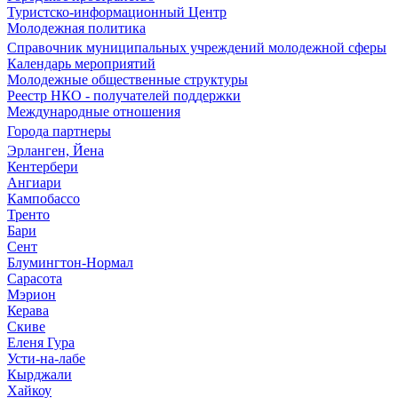
Туристско-информационный Центр
Молодежная политика
Справочник муниципальных учреждений молодежной сферы
Календарь мероприятий
Молодежные общественные структуры
Реестр НКО - получателей поддержки
Международные отношения
Города партнеры
Эрланген, Йена
Кентербери
Ангиари
Кампобассо
Тренто
Бари
Сент
Блумингтон-Нормал
Сарасота
Мэрион
Керава
Скиве
Еленя Гура
Усти-на-лабе
Кырджали
Хайкоу