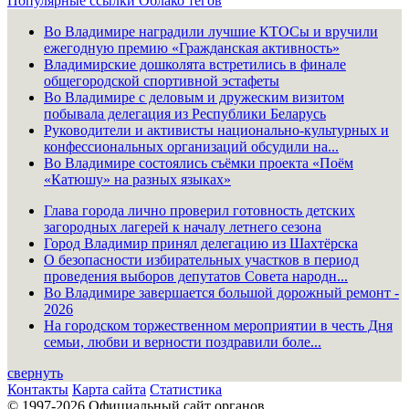
Популярные ссылки
Облако тегов
Во Владимире наградили лучшие КТОСы и вручили
ежегодную премию «Гражданская активность»
Владимирские дошколята встретились в финале
общегородской спортивной эстафеты
Во Владимире с деловым и дружеским визитом
побывала делегация из Республики Беларусь
Руководители и активисты национально-культурных и
конфессиональных организаций обсудили на...
Во Владимире состоялись съёмки проекта «Поём
«Катюшу» на разных языках»
Глава города лично проверил готовность детских
загородных лагерей к началу летнего сезона
Город Владимир принял делегацию из Шахтёрска
О безопасности избирательных участков в период
проведения выборов депутатов Совета народн...
Во Владимире завершается большой дорожный ремонт -
2026
На городском торжественном мероприятии в честь Дня
семьи, любви и верности поздравили боле...
свернуть
Контакты
Карта сайта
Статистика
© 1997-2026 Официальный сайт органов