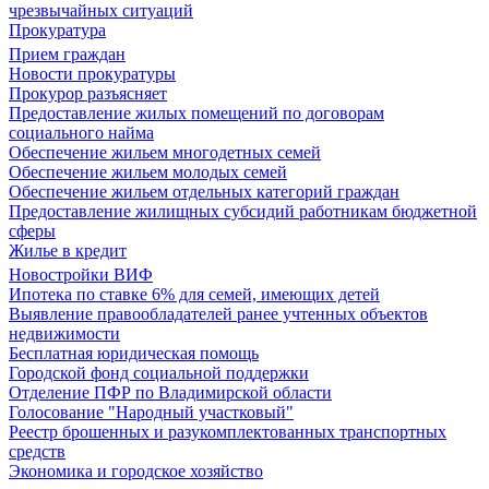
чрезвычайных ситуаций
Прокуратура
Прием граждан
Новости прокуратуры
Прокурор разъясняет
Предоставление жилых помещений по договорам
социального найма
Обеспечение жильем многодетных семей
Обеспечение жильем молодых семей
Обеспечение жильем отдельных категорий граждан
Предоставление жилищных субсидий работникам бюджетной
сферы
Жилье в кредит
Новостройки ВИФ
Ипотека по ставке 6% для семей, имеющих детей
Выявление правообладателей ранее учтенных объектов
недвижимости
Бесплатная юридическая помощь
Городской фонд социальной поддержки
Отделение ПФР по Владимирской области
Голосование "Народный участковый"
Реестр брошенных и разукомплектованных транспортных
средств
Экономика и городское хозяйство