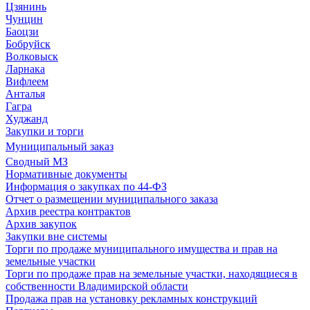
Цзянинь
Чунцин
Баоцзи
Бобруйск
Волковыск
Ларнака
Вифлеем
Анталья
Гагра
Худжанд
Закупки и торги
Муниципальный заказ
Сводный МЗ
Нормативные документы
Информация о закупках по 44-ФЗ
Отчет о размещении муниципального заказа
Архив реестра контрактов
Архив закупок
Закупки вне системы
Торги по продаже муниципального имущества и прав на
земельные участки
Торги по продаже прав на земельные участки, находящиеся в
собственности Владимирской области
Продажа прав на установку рекламных конструкций