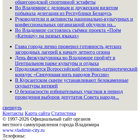
общегородской спортивной эстафеты
Во Владимире с деловым и дружеским визитом
побывала делегация из Республики Беларусь
Руководители и активисты национально-культурных и
конфессиональных организаций обсудили на...
Во Владимире состоялись съёмки проекта «Поём
«Катюшу» на разных языках»
Глава города лично проверил готовность детских
загородных лагерей к началу летнего сезона
День физкультурника во Владимире пройдёт в
Центральном парке культуры и отдыха
Продолжается Всероссийский историко-патриотический
конкурс «Связующая нить народов России»
В Курсантском сквере устанавливают белокаменные
скульптуры витязей
О безопасности избирательных участков в период
проведения выборов депутатов Совета народн...
свернуть
Контакты
Карта сайта
Статистика
© 1997-2026 Официальный сайт органов
местного самоуправления города Владимира
www.vladimir-city.ru
Телефоны: