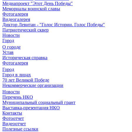
Медиапроект "Этот День Победы"
Мемориалы воинской славы
Фотогалерея
Видеогалерея
Диктор Левитан - "Голос Истории. Голос Победы"
Патриотический сквер
Новости
Город
О городе
Устав
Историческая справка
Фотогалерея
Город
Город в лицах
70 лет Великой Победе
Некоммерческие организации
Новости
Перечень НКО
Муниципальный социальный грант
Выставка-презентация НКО
Контакты
Фотоотчет
Видеоотчет
Полезные ссылки