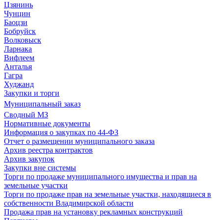
Цзянинь
Чунцин
Баоцзи
Бобруйск
Волковыск
Ларнака
Вифлеем
Анталья
Гагра
Худжанд
Закупки и торги
Муниципальный заказ
Сводный МЗ
Нормативные документы
Информация о закупках по 44-ФЗ
Отчет о размещении муниципального заказа
Архив реестра контрактов
Архив закупок
Закупки вне системы
Торги по продаже муниципального имущества и прав на
земельные участки
Торги по продаже прав на земельные участки, находящиеся в
собственности Владимирской области
Продажа прав на установку рекламных конструкций