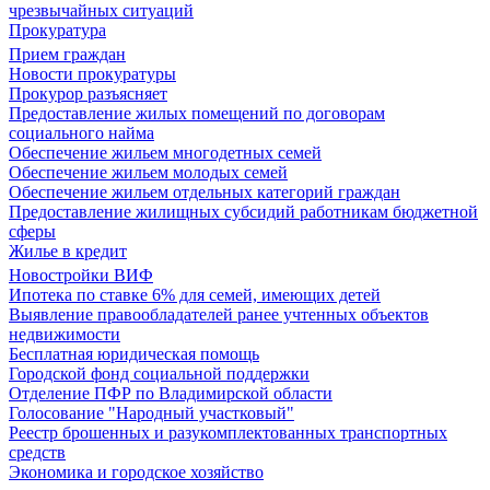
чрезвычайных ситуаций
Прокуратура
Прием граждан
Новости прокуратуры
Прокурор разъясняет
Предоставление жилых помещений по договорам
социального найма
Обеспечение жильем многодетных семей
Обеспечение жильем молодых семей
Обеспечение жильем отдельных категорий граждан
Предоставление жилищных субсидий работникам бюджетной
сферы
Жилье в кредит
Новостройки ВИФ
Ипотека по ставке 6% для семей, имеющих детей
Выявление правообладателей ранее учтенных объектов
недвижимости
Бесплатная юридическая помощь
Городской фонд социальной поддержки
Отделение ПФР по Владимирской области
Голосование "Народный участковый"
Реестр брошенных и разукомплектованных транспортных
средств
Экономика и городское хозяйство