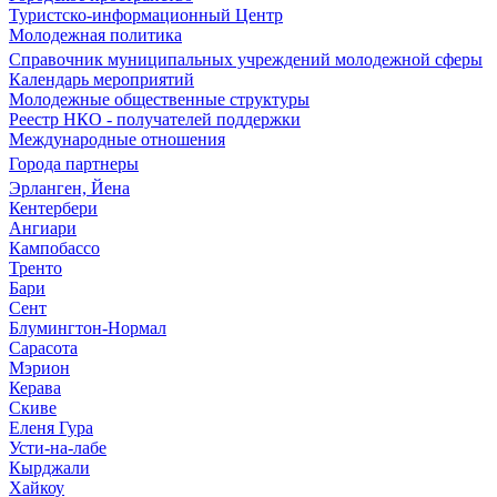
Туристско-информационный Центр
Молодежная политика
Справочник муниципальных учреждений молодежной сферы
Календарь мероприятий
Молодежные общественные структуры
Реестр НКО - получателей поддержки
Международные отношения
Города партнеры
Эрланген, Йена
Кентербери
Ангиари
Кампобассо
Тренто
Бари
Сент
Блумингтон-Нормал
Сарасота
Мэрион
Керава
Скиве
Еленя Гура
Усти-на-лабе
Кырджали
Хайкоу