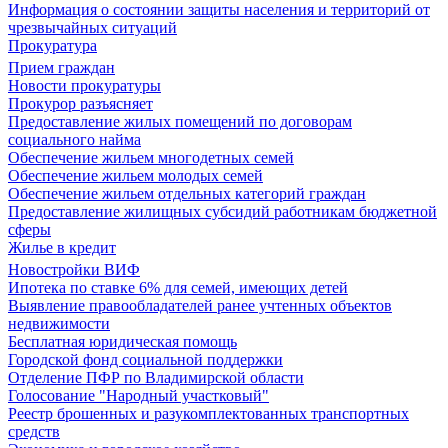
Информация о состоянии защиты населения и территорий от
чрезвычайных ситуаций
Прокуратура
Прием граждан
Новости прокуратуры
Прокурор разъясняет
Предоставление жилых помещений по договорам
социального найма
Обеспечение жильем многодетных семей
Обеспечение жильем молодых семей
Обеспечение жильем отдельных категорий граждан
Предоставление жилищных субсидий работникам бюджетной
сферы
Жилье в кредит
Новостройки ВИФ
Ипотека по ставке 6% для семей, имеющих детей
Выявление правообладателей ранее учтенных объектов
недвижимости
Бесплатная юридическая помощь
Городской фонд социальной поддержки
Отделение ПФР по Владимирской области
Голосование "Народный участковый"
Реестр брошенных и разукомплектованных транспортных
средств