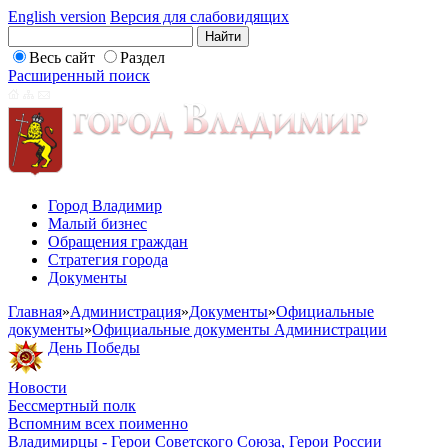
English version
Версия для слабовидящих
Весь сайт
Раздел
Расширенный поиск
Город Владимир
Малый бизнес
Обращения граждан
Стратегия города
Документы
Главная
»
Администрация
»
Документы
»
Официальные
документы
»
Официальные документы Администрации
День Победы
Новости
Бессмертный полк
Вспомним всех поименно
Владимирцы - Герои Советского Союза, Герои России