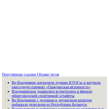
Популярные ссылки
Облако тегов
Во Владимире наградили лучшие КТОСы и вручили
ежегодную премию «Гражданская активность»
Владимирские дошколята встретились в финале
общегородской спортивной эстафеты
Во Владимире с деловым и дружеским визитом
побывала делегация из Республики Беларусь
Руководители и активисты национально-культурных и