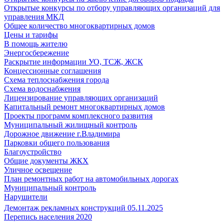
Открытые конкурсы по отбору управляющих организаций для
управления МКД
Общее количество многоквартирных домов
Цены и тарифы
В помощь жителю
Энергосбережение
Раскрытие информации УО, ТСЖ, ЖСК
Концессионные соглашения
Схема теплоснабжения города
Схема водоснабжения
Лицензирование управляющих организаций
Капитальный ремонт многоквартирных домов
Проекты программ комплексного развития
Муниципальный жилищный контроль
Дорожное движение г.Владимира
Парковки общего пользования
Благоустройство
Общие документы ЖКХ
Уличное освещение
План ремонтных работ на автомобильных дорогах
Муниципальный контроль
Нарушители
Демонтаж рекламных конструкций 05.11.2025
Перепись населения 2020