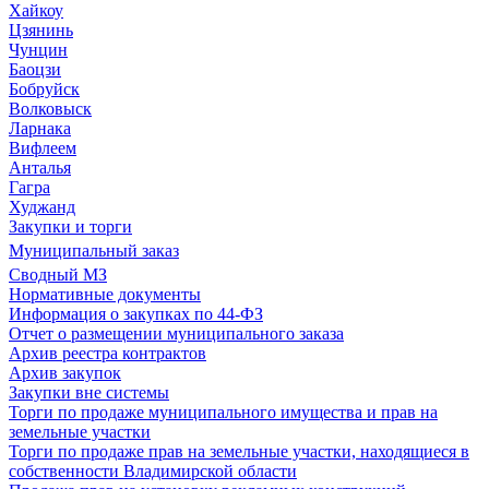
Хайкоу
Цзянинь
Чунцин
Баоцзи
Бобруйск
Волковыск
Ларнака
Вифлеем
Анталья
Гагра
Худжанд
Закупки и торги
Муниципальный заказ
Сводный МЗ
Нормативные документы
Информация о закупках по 44-ФЗ
Отчет о размещении муниципального заказа
Архив реестра контрактов
Архив закупок
Закупки вне системы
Торги по продаже муниципального имущества и прав на
земельные участки
Торги по продаже прав на земельные участки, находящиеся в
собственности Владимирской области