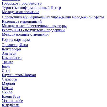
Городское пространство
Туристско-информационный Центр
Молодежная политика
Справочник муниципальных учреждений молодежной сферы
Календарь мероприятий
Молодежные общественные структуры
Реестр НКО - получателей поддержки
Международные отношения
Города партнеры
Эрланген, Йена
Кентербери
Ангиари
Кампобассо
Тренто
Бари
Сент
Блумингтон-Нормал
Сарасота
Мэрион
Керава
Скиве
Еленя Гура
Усти-на-лабе
Кырджали