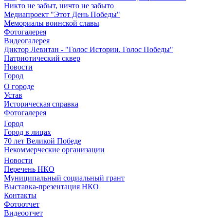
Никто не забыт, ничто не забыто
Медиапроект "Этот День Победы"
Мемориалы воинской славы
Фотогалерея
Видеогалерея
Диктор Левитан - "Голос Истории. Голос Победы"
Патриотический сквер
Новости
Город
О городе
Устав
Историческая справка
Фотогалерея
Город
Город в лицах
70 лет Великой Победе
Некоммерческие организации
Новости
Перечень НКО
Муниципальный социальный грант
Выставка-презентация НКО
Контакты
Фотоотчет
Видеоотчет