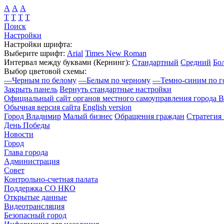
А
А
А
Т
Т
Т
Т
Поиск
Настройки
Настройки шрифта:
Выберите шрифт:
Arial
Times New Roman
Интервал между буквами
(Кернинг)
:
Стандартный
Средний
Бо
Выбор цветовой схемы:
—
Черным по белому
—
Белым по черному
—
Темно-синим по г
Закрыть панель
Вернуть стандартные настройки
Официальный сайт органов местного самоуправления города 
Обычная версия сайта
English version
Город Владимир
Малый бизнес
Обращения граждан
Стратегия 
День Победы
Новости
Город
Глава города
Администрация
Совет
Контрольно-счетная палата
Поддержка СО НКО
Открытые данные
Видеотрансляция
Безопасный город