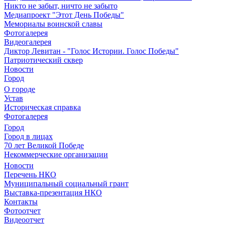
Никто не забыт, ничто не забыто
Медиапроект "Этот День Победы"
Мемориалы воинской славы
Фотогалерея
Видеогалерея
Диктор Левитан - "Голос Истории. Голос Победы"
Патриотический сквер
Новости
Город
О городе
Устав
Историческая справка
Фотогалерея
Город
Город в лицах
70 лет Великой Победе
Некоммерческие организации
Новости
Перечень НКО
Муниципальный социальный грант
Выставка-презентация НКО
Контакты
Фотоотчет
Видеоотчет