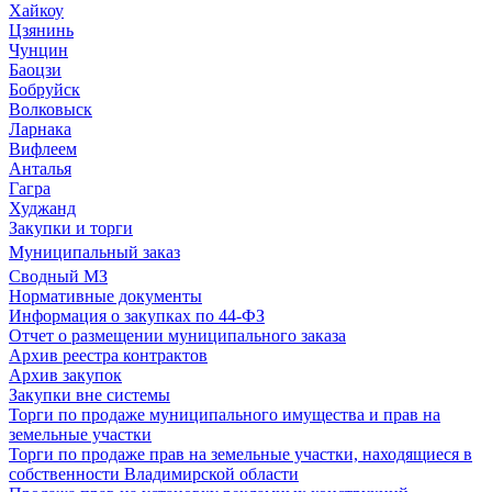
Хайкоу
Цзянинь
Чунцин
Баоцзи
Бобруйск
Волковыск
Ларнака
Вифлеем
Анталья
Гагра
Худжанд
Закупки и торги
Муниципальный заказ
Сводный МЗ
Нормативные документы
Информация о закупках по 44-ФЗ
Отчет о размещении муниципального заказа
Архив реестра контрактов
Архив закупок
Закупки вне системы
Торги по продаже муниципального имущества и прав на
земельные участки
Торги по продаже прав на земельные участки, находящиеся в
собственности Владимирской области