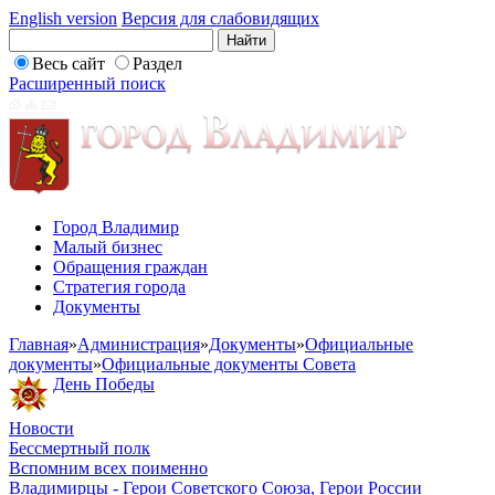
English version
Версия для слабовидящих
Весь сайт
Раздел
Расширенный поиск
Город Владимир
Малый бизнес
Обращения граждан
Стратегия города
Документы
Главная
»
Администрация
»
Документы
»
Официальные
документы
»
Официальные документы Совета
День Победы
Новости
Бессмертный полк
Вспомним всех поименно
Владимирцы - Герои Советского Союза, Герои России