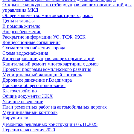
Открытые конкурсы по отбору управляющих организаций для
управления МКД
Общее количество многоквартирных домов
Цены и тарифы
В помощь жителю
Энергосбережение
Раскрытие информации УО, ТСЖ, ЖСК
Концессионные соглашения
Схема теплоснабжения города
Схема водоснабжения
Лицензирование управляющих организаций
Капитальный ремонт многоквартирных домов
Проекты программ комплексного развития
Муниципальный жилищный контроль
Дорожное движение г.Владимира
Парковки общего пользования
Благоустройство
Общие документы ЖКХ
Уличное освещение
План ремонтных работ на автомобильных дорогах
Муниципальный контроль
Нарушители
Демонтаж рекламных конструкций 05.11.2025
Перепись населения 2020