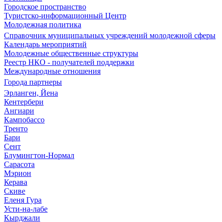
Городское пространство
Туристско-информационный Центр
Молодежная политика
Справочник муниципальных учреждений молодежной сферы
Календарь мероприятий
Молодежные общественные структуры
Реестр НКО - получателей поддержки
Международные отношения
Города партнеры
Эрланген, Йена
Кентербери
Ангиари
Кампобассо
Тренто
Бари
Сент
Блумингтон-Нормал
Сарасота
Мэрион
Керава
Скиве
Еленя Гура
Усти-на-лабе
Кырджали