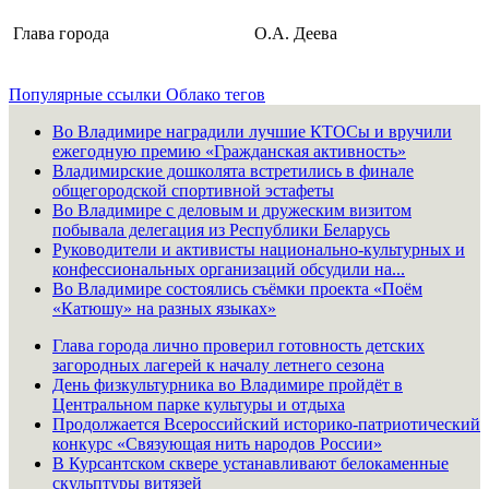
Глава города
О.А. Деева
Популярные ссылки
Облако тегов
Во Владимире наградили лучшие КТОСы и вручили
ежегодную премию «Гражданская активность»
Владимирские дошколята встретились в финале
общегородской спортивной эстафеты
Во Владимире с деловым и дружеским визитом
побывала делегация из Республики Беларусь
Руководители и активисты национально-культурных и
конфессиональных организаций обсудили на...
Во Владимире состоялись съёмки проекта «Поём
«Катюшу» на разных языках»
Глава города лично проверил готовность детских
загородных лагерей к началу летнего сезона
День физкультурника во Владимире пройдёт в
Центральном парке культуры и отдыха
Продолжается Всероссийский историко-патриотический
конкурс «Связующая нить народов России»
В Курсантском сквере устанавливают белокаменные
скульптуры витязей