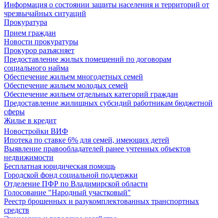
Информация о состоянии защиты населения и территорий от
чрезвычайных ситуаций
Прокуратура
Прием граждан
Новости прокуратуры
Прокурор разъясняет
Предоставление жилых помещений по договорам
социального найма
Обеспечение жильем многодетных семей
Обеспечение жильем молодых семей
Обеспечение жильем отдельных категорий граждан
Предоставление жилищных субсидий работникам бюджетной
сферы
Жилье в кредит
Новостройки ВИФ
Ипотека по ставке 6% для семей, имеющих детей
Выявление правообладателей ранее учтенных объектов
недвижимости
Бесплатная юридическая помощь
Городской фонд социальной поддержки
Отделение ПФР по Владимирской области
Голосование "Народный участковый"
Реестр брошенных и разукомплектованных транспортных
средств