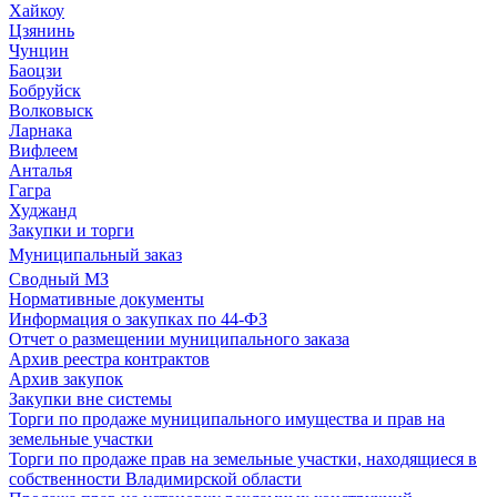
Хайкоу
Цзянинь
Чунцин
Баоцзи
Бобруйск
Волковыск
Ларнака
Вифлеем
Анталья
Гагра
Худжанд
Закупки и торги
Муниципальный заказ
Сводный МЗ
Нормативные документы
Информация о закупках по 44-ФЗ
Отчет о размещении муниципального заказа
Архив реестра контрактов
Архив закупок
Закупки вне системы
Торги по продаже муниципального имущества и прав на
земельные участки
Торги по продаже прав на земельные участки, находящиеся в
собственности Владимирской области