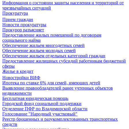
Информация о состоянии защиты населения и территорий от
чрезвычайных ситуаций
Прокуратура
Прием граждан
Новости прокуратуры
Прокурор разъясняет
Предоставление жилых помещений по договорам
социального найма
Обеспечение жильем многодетных семей
Обеспечение жильем молодых семей
Обеспечение жильем отдельных категорий граждан
Предоставление жилищных субсидий работникам бюджетной
сферы
Жилье в кредит
Новостройки ВИФ
Ипотека по ставке 6% для семей, имеющих детей
Выявление правообладателей ранее учтенных объектов
недвижимости
Бесплатная юридическая помощь
Городской фонд социальной поддержки
Отделение ПФР по Владимирской области
Голосование "Народный участковый"
Реестр брошенных и разукомплектованных транспортных
средств