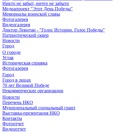
Никто не забыт, ничто не забыто
Медиапроект "Этот День Победы"
Мемориалы воинской славы
Фотогалерея
Видеогалерея
Диктор Левитан - "Голос Истории. Голос Победы"
Патриотический сквер
Новости
Город
О городе
Устав
Историческая справка
Фотогалерея
Город
Город в лицах
70 лет Великой Победе
Некоммерческие организации
Новости
Перечень НКО
Муниципальный социальный грант
Выставка-презентация НКО
Контакты
Фотоотчет
Видеоотчет