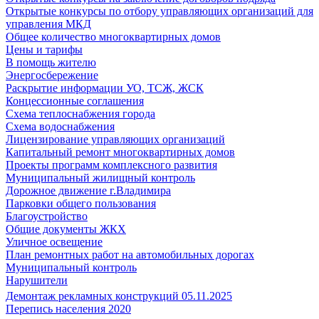
Открытые конкурсы по отбору управляющих организаций для
управления МКД
Общее количество многоквартирных домов
Цены и тарифы
В помощь жителю
Энергосбережение
Раскрытие информации УО, ТСЖ, ЖСК
Концессионные соглашения
Схема теплоснабжения города
Схема водоснабжения
Лицензирование управляющих организаций
Капитальный ремонт многоквартирных домов
Проекты программ комплексного развития
Муниципальный жилищный контроль
Дорожное движение г.Владимира
Парковки общего пользования
Благоустройство
Общие документы ЖКХ
Уличное освещение
План ремонтных работ на автомобильных дорогах
Муниципальный контроль
Нарушители
Демонтаж рекламных конструкций 05.11.2025
Перепись населения 2020