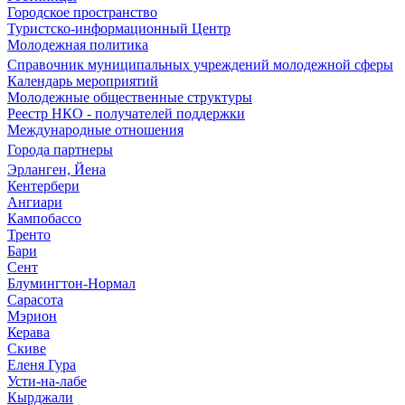
Городское пространство
Туристско-информационный Центр
Молодежная политика
Справочник муниципальных учреждений молодежной сферы
Календарь мероприятий
Молодежные общественные структуры
Реестр НКО - получателей поддержки
Международные отношения
Города партнеры
Эрланген, Йена
Кентербери
Ангиари
Кампобассо
Тренто
Бари
Сент
Блумингтон-Нормал
Сарасота
Мэрион
Керава
Скиве
Еленя Гура
Усти-на-лабе
Кырджали