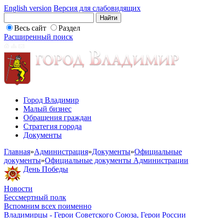
English version
Версия для слабовидящих
Весь сайт
Раздел
Расширенный поиск
Город Владимир
Малый бизнес
Обращения граждан
Стратегия города
Документы
Главная
»
Администрация
»
Документы
»
Официальные
документы
»
Официальные документы Администрации
День Победы
Новости
Бессмертный полк
Вспомним всех поименно
Владимирцы - Герои Советского Союза, Герои России